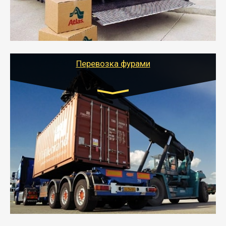
- Тайгер Логистик подберет автотранспорт, быстро и
качественно организует переезд к новому месту
службы или работы с гарантией сохранности груза и
оформлением документов, подтверждающих
расходы.
Перевозка фурами
Транспорт:
Еврофура Тент от 5 до 10 тонн
грузоподъемность
от 10 000 руб. Возможен догруз
- Доставка фурой до 20 т возможна для больших
объемов грузов, упакованных в коробки, мешки,
паллеты и россыпью в самые отдаленные места
России с гарантией полной сохранности.
- Тайгер Логистик предоставляет услуги по
грузоперевозкам для физических и юридических лиц
(ИП, ООО) по наличной и безналичной оплате (с