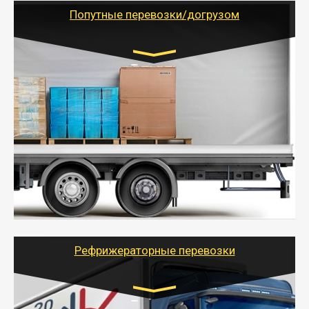
учетом и без учета НДС).
Попутные перевозки/догрузом
Транспорт:
Газель (1,5 и 3 тонны), Бычок, Еврофура от 5 до
10 тонн
от 5000 руб. Возможен догруз
- Экономный способ доставить вещи от 200 кг в
другой город - догрузом или попутно. Попутные
грузоперевозки для физлиц, ИП и юрлиц обходятся
дешевле.
- Тайгер Логистик организует доставку
крупногабаритных и личных вещей по нужному
адресу, при необходимости предоставит грузчиков
для погрузочно-разгрузочных работ при перевозке.
Рефрижераторные перевозки
Транспорт: