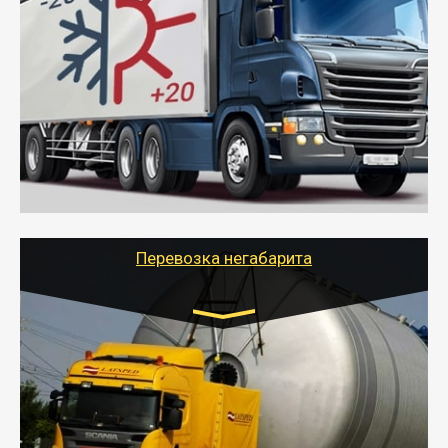
Газель (1,5 и 3 тонны), Бычок, Еврофура от 5 до
10 тонн
от 6000 руб.
- Рефрижераторные перевозки грузов с
соблюдением температурного режима, работающим
термописцем, санитарной обработкой кузова и мед.
книжкой у водителя.
- Тайгер Логистик поможет быстро перевезти
скоропортящиеся продукты в любой город России с
сохранением качества товаров.
Перевозка негабарита
Цена за км. Рассчитывается
индивидуально
- Перевозка техники и негабаритных грузов
осуществляется после получения разрешения на