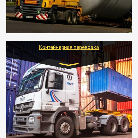
перевозку (обычно 7-14 дней).
- Тайгер Логистик в короткие сроки поможет вам
качественно и безопасно перевезти негабаритные
грузы по всей России тралом, манипулятором и
другим транспортом и подобрать оптимальный
вариант перевозки.
Контейнерная перевозка
Цена за км. Рассчитывается
индивидуально
- Контейнерные грузоперевозки на специальном
оборудованном транспорте быстро, качественно и
безопасно.
- Наша транспортная компания поможет
организовать доставку в порт и из порта
стандартных контейнеров на контейнеровозе,
шаландах и площадках (открытых кузовах),
используя надежные крепления.