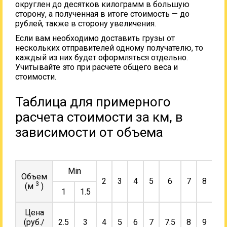
округлен до десятков килограмм в большую
сторону, а полученная в итоге стоимость — до
рублей, также в сторону увеличения.
Если вам необходимо доставить грузы от
нескольких отправителей одному получателю, то
каждый из них будет оформляться отдельно.
Учитывайте это при расчете общего веса и
стоимости.
Таблица для примерного
расчета стоимости за км, в
зависимости от объема
Min
Объем
2
3
4
5
6
7
8
9
3
(м
)
1
1.5
Цена
(руб./
2.5
3
4
5
6
7
7.5
8
9
10