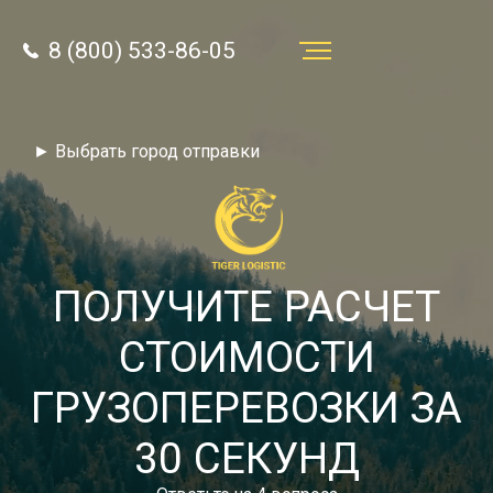
8 (800) 533-86-05
Услуги
► Выбрать город отправки
Преимущества
О компании
Направления
ПОЛУЧИТЕ РАСЧЕТ
Тарифы
СТОИМОСТИ
Отзывы
ГРУЗОПЕРЕВОЗКИ ЗА
8 (800) 533-86-05
Статьи
30 СЕКУНД
Звонок по России бесплатный
Новости
autotransport24@yandex.ru