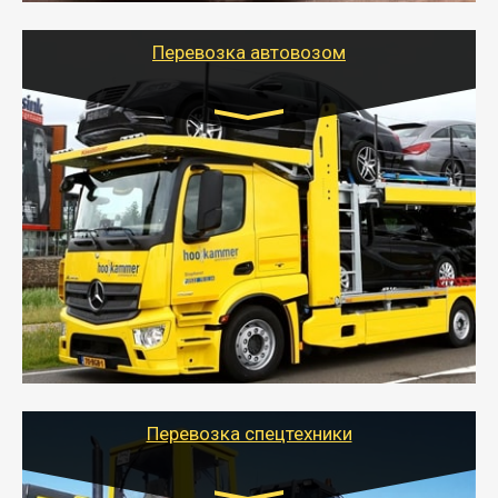
Перевозка автовозом
Цена за км. Рассчитывается
индивидуально
- Перевозка автовозом от Тайгер Логистик – это
быстрый и безопасный способ доставить несколько
легковых автомобилей за одну поездку в другой
город.
- Наша транспортная компания организует доставку
машин автовозом, подобрав оптимальный маршрут с
учетом всех особенности по пути следования.
Перевозка спецтехники