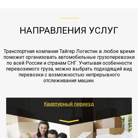
с компанией-партнером
ЖД доставка - здесь нет догрузов, только либо
Также у нас есть погрузочно-разгрузочные
"Ингострах".Страховка действует на всех
отдельные вагоны, либо есть контейнерная
работы - грузчики, краны, манипуляторы,
этапах перевозки, начиная от погрузки
жд доставка контейнерами 20 и 40 футов.
упаковка разборка мебели.
заканчивая выгрузкой в пункте получателя.
НАПРАВЛЕНИЯ УСЛУГ
Транспортная компания Тайгер Логистик в любое время
поможет организовать автомобильные грузоперевозки
по всей России и странам СНГ. Учитывая особенности
перевозимого груза, можно выбрать подходящий вид
перевозки с возможностью непрерывного
отслеживания машин.
Квартирный переезд
Транспорт:
Газель: 1,5 и 3 тонны