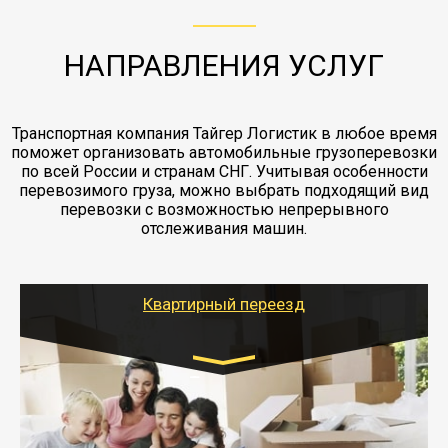
этапах перевозки, начиная от погрузки
жд доставка контейнерами 20 и 40 футов.
упаковка разборка мебели.
заканчивая выгрузкой в пункте получателя.
НАПРАВЛЕНИЯ УСЛУГ
Транспортная компания Тайгер Логистик в любое время
поможет организовать автомобильные грузоперевозки
по всей России и странам СНГ. Учитывая особенности
перевозимого груза, можно выбрать подходящий вид
перевозки с возможностью непрерывного
отслеживания машин.
Квартирный переезд
Транспорт:
Газель: 1,5 и 3 тонны
от 5000 руб.