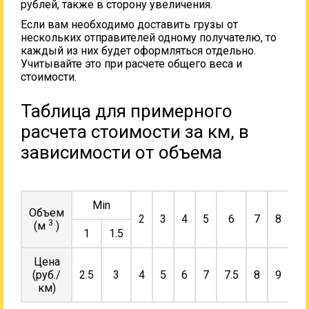
рублей, также в сторону увеличения.
Если вам необходимо доставить грузы от
нескольких отправителей одному получателю, то
каждый из них будет оформляться отдельно.
Учитывайте это при расчете общего веса и
стоимости.
Таблица для примерного
расчета стоимости за км, в
зависимости от объема
Min
Объем
2
3
4
5
6
7
8
9
3
(м
)
1
1.5
Цена
(руб./
2.5
3
4
5
6
7
7.5
8
9
10
км)