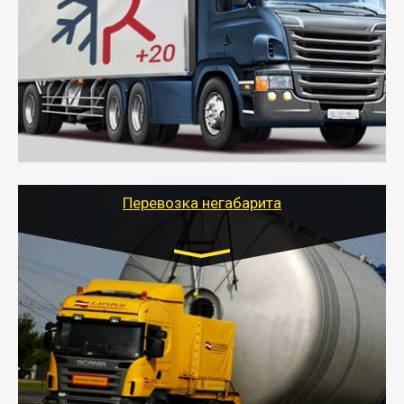
от 6000 руб.
- Рефрижераторные перевозки грузов с
соблюдением температурного режима, работающим
термописцем, санитарной обработкой кузова и мед.
книжкой у водителя.
- Тайгер Логистик поможет быстро перевезти
скоропортящиеся продукты в любой город России с
сохранением качества товаров.
Перевозка негабарита
Цена за км. Рассчитывается
индивидуально
- Перевозка техники и негабаритных грузов
осуществляется после получения разрешения на
перевозку (обычно 7-14 дней).