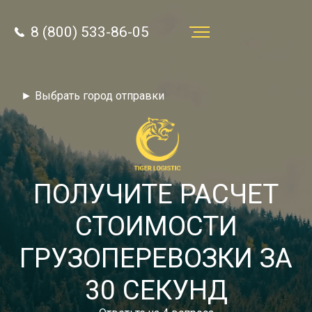
8 (800) 533-86-05
Услуги
► Выбрать город отправки
Преимущества
О компании
Направления
ПОЛУЧИТЕ РАСЧЕТ
Тарифы
СТОИМОСТИ
Отзывы
ГРУЗОПЕРЕВОЗКИ ЗА
8 (800) 533-86-05
Статьи
30 СЕКУНД
Звонок по России бесплатный
Новости
autotransport24@yandex.ru