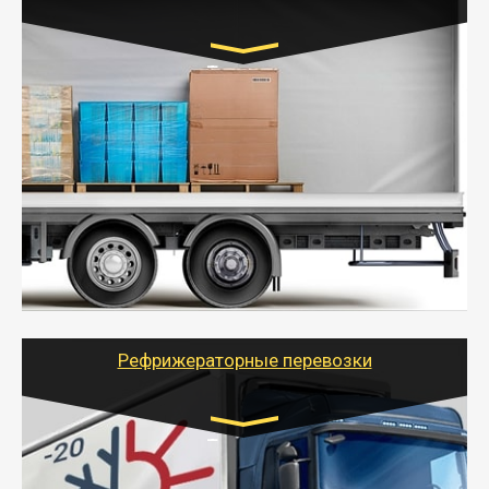
Транспорт:
Газель (1,5 и 3 тонны), Бычок, Еврофура от 5 до
10 тонн
от 5000 руб. Возможен догруз
- Экономный способ доставить вещи от 200 кг в
другой город - догрузом или попутно. Попутные
грузоперевозки для физлиц, ИП и юрлиц обходятся
дешевле.
- Тайгер Логистик организует доставку
крупногабаритных и личных вещей по нужному
адресу, при необходимости предоставит грузчиков
для погрузочно-разгрузочных работ при перевозке.
Рефрижераторные перевозки
Транспорт:
Газель (1,5 и 3 тонны), Бычок, Еврофура от 5 до
10 тонн