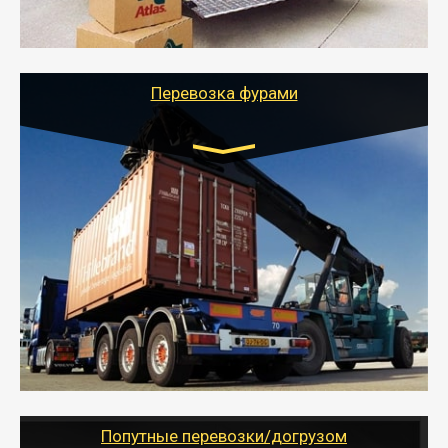
качественно организует переезд к новому месту
службы или работы с гарантией сохранности груза и
оформлением документов, подтверждающих
расходы.
Перевозка фурами
Транспорт:
Еврофура Тент от 5 до 10 тонн
грузоподъемность
от 10 000 руб. Возможен догруз
- Доставка фурой до 20 т возможна для больших
объемов грузов, упакованных в коробки, мешки,
паллеты и россыпью в самые отдаленные места
России с гарантией полной сохранности.
- Тайгер Логистик предоставляет услуги по
грузоперевозкам для физических и юридических лиц
(ИП, ООО) по наличной и безналичной оплате (с
учетом и без учета НДС).
Попутные перевозки/догрузом