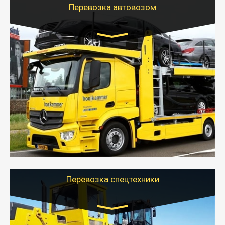
Перевозка автовозом
Цена за км. Рассчитывается
индивидуально
- Перевозка автовозом от Тайгер Логистик – это
быстрый и безопасный способ доставить несколько
легковых автомобилей за одну поездку в другой
город.
- Наша транспортная компания организует доставку
машин автовозом, подобрав оптимальный маршрут с
учетом всех особенности по пути следования.
Перевозка спецтехники