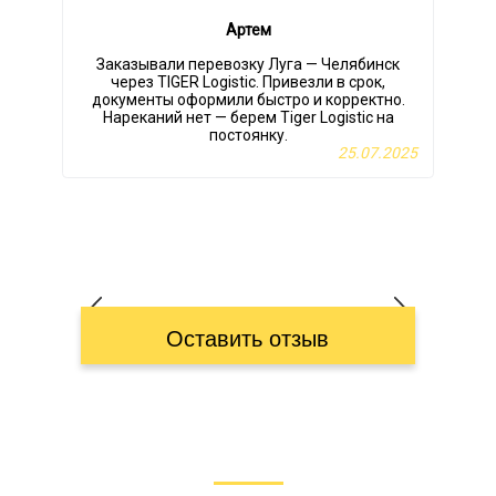
Артем
Заказывали перевозку Луга — Челябинск
О
через TIGER Logistic. Привезли в срок,
документы оформили быстро и корректно.
Нареканий нет — берем Tiger Logistic на
м
постоянку.
р
25.07.2025
Оставить отзыв