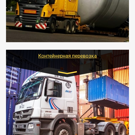
- Перевозка техники и негабаритных грузов
осуществляется после получения разрешения на
перевозку (обычно 7-14 дней).
- Тайгер Логистик в короткие сроки поможет вам
качественно и безопасно перевезти негабаритные
грузы по всей России тралом, манипулятором и
другим транспортом и подобрать оптимальный
вариант перевозки.
Контейнерная перевозка
Цена за км. Рассчитывается
индивидуально
- Контейнерные грузоперевозки на специальном
оборудованном транспорте быстро, качественно и
безопасно.
- Наша транспортная компания поможет
организовать доставку в порт и из порта
стандартных контейнеров на контейнеровозе,