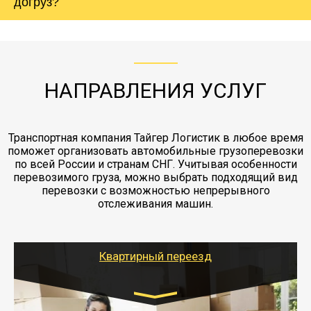
холодильника - обложить картонными
догруз?
груза. Мы сотрудничаем по услугам страховки
коробками и обмотать стрейч пленкой.
с компанией-партнером
ЖД доставка - здесь нет догрузов, только либо
Также у нас есть погрузочно-разгрузочные
"Ингострах".Страховка действует на всех
отдельные вагоны, либо есть контейнерная
работы - грузчики, краны, манипуляторы,
этапах перевозки, начиная от погрузки
жд доставка контейнерами 20 и 40 футов.
упаковка разборка мебели.
заканчивая выгрузкой в пункте получателя.
НАПРАВЛЕНИЯ УСЛУГ
Транспортная компания Тайгер Логистик в любое время
поможет организовать автомобильные грузоперевозки
по всей России и странам СНГ. Учитывая особенности
перевозимого груза, можно выбрать подходящий вид
перевозки с возможностью непрерывного
отслеживания машин.
Квартирный переезд