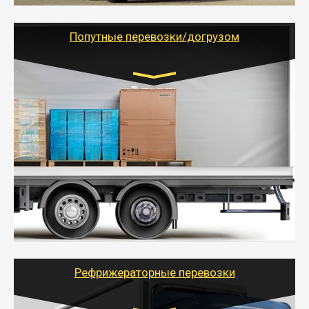
грузоперевозкам для физических и юридических лиц
(ИП, ООО) по наличной и безналичной оплате (с
учетом и без учета НДС).
Попутные перевозки/догрузом
Транспорт:
Газель (1,5 и 3 тонны), Бычок, Еврофура от 5 до
10 тонн
от 5000 руб. Возможен догруз
- Экономный способ доставить вещи от 200 кг в
другой город - догрузом или попутно. Попутные
грузоперевозки для физлиц, ИП и юрлиц обходятся
дешевле.
- Тайгер Логистик организует доставку
крупногабаритных и личных вещей по нужному
адресу, при необходимости предоставит грузчиков
для погрузочно-разгрузочных работ при перевозке.
Рефрижераторные перевозки