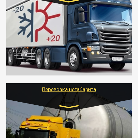
Транспорт:
Газель (1,5 и 3 тонны), Бычок, Еврофура от 5 до
10 тонн
от 6000 руб.
- Рефрижераторные перевозки грузов с
соблюдением температурного режима, работающим
термописцем, санитарной обработкой кузова и мед.
книжкой у водителя.
- Тайгер Логистик поможет быстро перевезти
скоропортящиеся продукты в любой город России с
сохранением качества товаров.
Перевозка негабарита
Цена за км. Рассчитывается
индивидуально