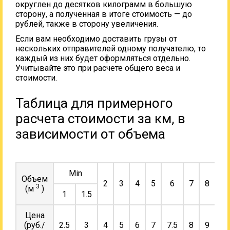
округлен до десятков килограмм в большую
сторону, а полученная в итоге стоимость — до
рублей, также в сторону увеличения.
Если вам необходимо доставить грузы от
нескольких отправителей одному получателю, то
каждый из них будет оформляться отдельно.
Учитывайте это при расчете общего веса и
стоимости.
Таблица для примерного
расчета стоимости за км, в
зависимости от объема
Min
Объем
2
3
4
5
6
7
8
9
3
(м
)
1
1.5
Цена
(руб./
2.5
3
4
5
6
7
7.5
8
9
10