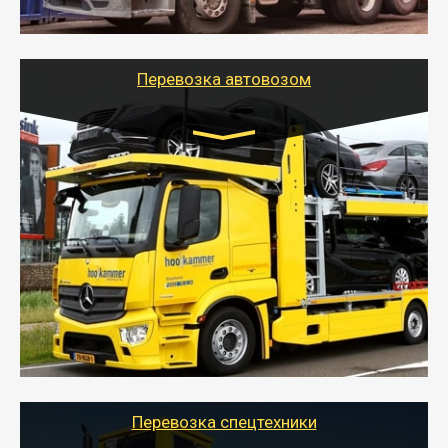
шаландах и площадках (открытых кузовах),
используя надежные крепления.
Перевозка автовозом
Цена за км. Рассчитывается
индивидуально
- Перевозка автовозом от Тайгер Логистик – это
быстрый и безопасный способ доставить несколько
легковых автомобилей за одну поездку в другой
город.
- Наша транспортная компания организует доставку
машин автовозом, подобрав оптимальный маршрут с
учетом всех особенности по пути следования.
Перевозка спецтехники