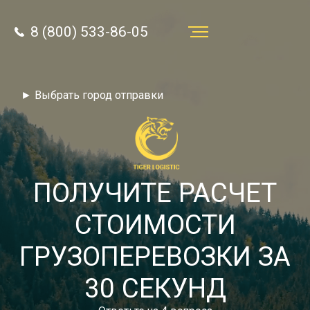
8 (800) 533-86-05
Услуги
► Выбрать город отправки
Преимущества
О компании
Направления
ПОЛУЧИТЕ РАСЧЕТ
Тарифы
СТОИМОСТИ
Отзывы
ГРУЗОПЕРЕВОЗКИ ЗА
8 (800) 533-86-05
Статьи
30 СЕКУНД
Звонок по России бесплатный
Новости
autotransport24@yandex.ru