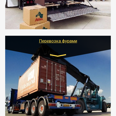
отдельном авто или догрузом (по меньшей
стоимости).
- Тайгер Логистик подберет автотранспорт, быстро и
качественно организует переезд к новому месту
службы или работы с гарантией сохранности груза и
оформлением документов, подтверждающих
расходы.
Перевозка фурами
Транспорт:
Еврофура Тент от 5 до 10 тонн
грузоподъемность
от 10 000 руб. Возможен догруз
- Доставка фурой до 20 т возможна для больших
объемов грузов, упакованных в коробки, мешки,
паллеты и россыпью в самые отдаленные места
России с гарантией полной сохранности.
- Тайгер Логистик предоставляет услуги по