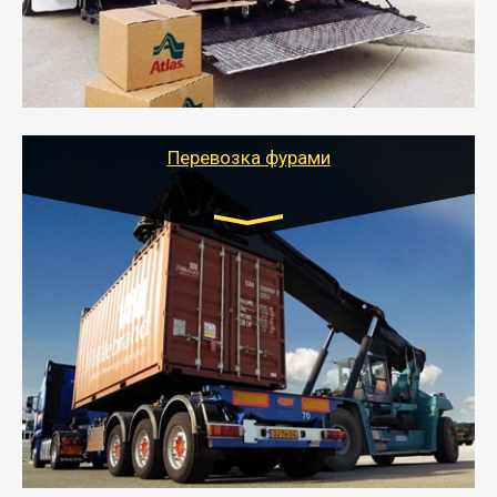
стоимости).
- Тайгер Логистик подберет автотранспорт, быстро и
качественно организует переезд к новому месту
службы или работы с гарантией сохранности груза и
оформлением документов, подтверждающих
расходы.
Перевозка фурами
Транспорт:
Еврофура Тент от 5 до 10 тонн
грузоподъемность
от 10 000 руб. Возможен догруз
- Доставка фурой до 20 т возможна для больших
объемов грузов, упакованных в коробки, мешки,
паллеты и россыпью в самые отдаленные места
России с гарантией полной сохранности.
- Тайгер Логистик предоставляет услуги по
грузоперевозкам для физических и юридических лиц