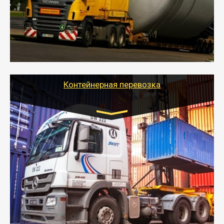
осуществляется после получения разрешения на
перевозку (обычно 7-14 дней).
- Тайгер Логистик в короткие сроки поможет вам
качественно и безопасно перевезти негабаритные
грузы по всей России тралом, манипулятором и
другим транспортом и подобрать оптимальный
вариант перевозки.
Контейнерная перевозка
Цена за км. Рассчитывается
индивидуально
- Контейнерные грузоперевозки на специальном
оборудованном транспорте быстро, качественно и
безопасно.
- Наша транспортная компания поможет
организовать доставку в порт и из порта
стандартных контейнеров на контейнеровозе,
шаландах и площадках (открытых кузовах),