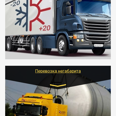
Транспорт:
Газель (1,5 и 3 тонны), Бычок, Еврофура от 5 до
10 тонн
от 6000 руб.
- Рефрижераторные перевозки грузов с
соблюдением температурного режима, работающим
термописцем, санитарной обработкой кузова и мед.
книжкой у водителя.
- Тайгер Логистик поможет быстро перевезти
скоропортящиеся продукты в любой город России с
сохранением качества товаров.
Перевозка негабарита
Цена за км. Рассчитывается
индивидуально
- Перевозка техники и негабаритных грузов