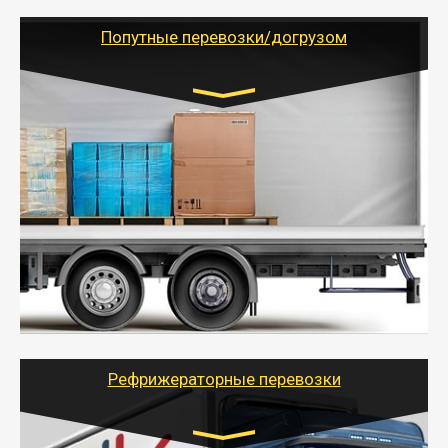
(ИП, ООО) по наличной и безналичной оплате (с
учетом и без учета НДС).
Попутные перевозки/догрузом
Транспорт:
Газель (1,5 и 3 тонны), Бычок, Еврофура от 5 до
10 тонн
от 5000 руб. Возможен догруз
- Экономный способ доставить вещи от 200 кг в
другой город - догрузом или попутно. Попутные
грузоперевозки для физлиц, ИП и юрлиц обходятся
дешевле.
- Тайгер Логистик организует доставку
крупногабаритных и личных вещей по нужному
адресу, при необходимости предоставит грузчиков
для погрузочно-разгрузочных работ при перевозке.
Рефрижераторные перевозки