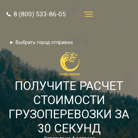
8 (800) 533-86-05
Услуги
► Выбрать город отправки
Преимущества
О компании
Направления
ПОЛУЧИТЕ РАСЧЕТ
Тарифы
СТОИМОСТИ
Отзывы
ГРУЗОПЕРЕВОЗКИ ЗА
8 (800) 533-86-05
Статьи
30 СЕКУНД
Звонок по России бесплатный
Новости
autotransport24@yandex.ru