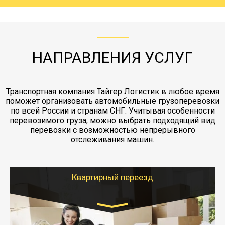
груза. Мы сотрудничаем по услугам страховки
коробками и обмотать стрейч пленкой.
с компанией-партнером
ЖД доставка - здесь нет догрузов, только либо
Также у нас есть погрузочно-разгрузочные
"Ингострах".Страховка действует на всех
отдельные вагоны, либо есть контейнерная
работы - грузчики, краны, манипуляторы,
этапах перевозки, начиная от погрузки
жд доставка контейнерами 20 и 40 футов.
упаковка разборка мебели.
заканчивая выгрузкой в пункте получателя.
НАПРАВЛЕНИЯ УСЛУГ
Транспортная компания Тайгер Логистик в любое время
поможет организовать автомобильные грузоперевозки
по всей России и странам СНГ. Учитывая особенности
перевозимого груза, можно выбрать подходящий вид
перевозки с возможностью непрерывного
отслеживания машин.
Квартирный переезд
Транспорт: