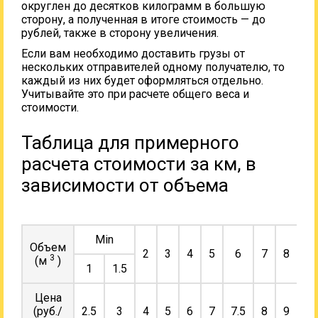
округлен до десятков килограмм в большую
сторону, а полученная в итоге стоимость — до
рублей, также в сторону увеличения.
Если вам необходимо доставить грузы от
нескольких отправителей одному получателю, то
каждый из них будет оформляться отдельно.
Учитывайте это при расчете общего веса и
стоимости.
Таблица для примерного
расчета стоимости за км, в
зависимости от объема
Min
Объем
2
3
4
5
6
7
8
9
3
(м
)
1
1.5
Цена
(руб./
2.5
3
4
5
6
7
7.5
8
9
10