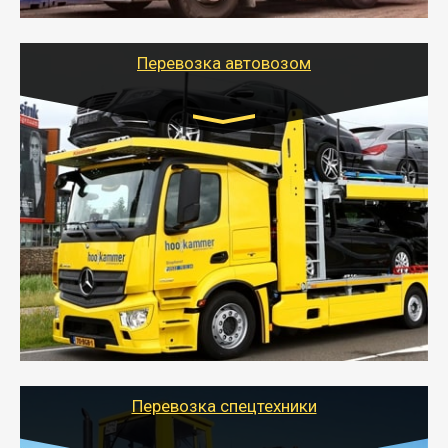
используя надежные крепления.
Перевозка автовозом
Цена за км. Рассчитывается
индивидуально
- Перевозка автовозом от Тайгер Логистик – это
быстрый и безопасный способ доставить несколько
легковых автомобилей за одну поездку в другой
город.
- Наша транспортная компания организует доставку
машин автовозом, подобрав оптимальный маршрут с
учетом всех особенности по пути следования.
Перевозка спецтехники