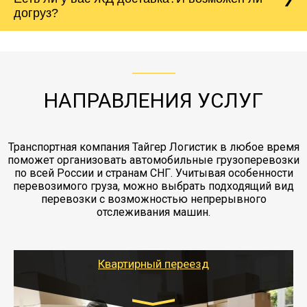
Вашего груза по ставке 0.15 от стоимости
холодильника - обложить картонными
догруз?
груза. Мы сотрудничаем по услугам страховки
коробками и обмотать стрейч пленкой.
с компанией-партнером
ЖД доставка - здесь нет догрузов, только либо
Также у нас есть погрузочно-разгрузочные
"Ингострах".Страховка действует на всех
отдельные вагоны, либо есть контейнерная
работы - грузчики, краны, манипуляторы,
этапах перевозки, начиная от погрузки
жд доставка контейнерами 20 и 40 футов.
упаковка разборка мебели.
заканчивая выгрузкой в пункте получателя.
НАПРАВЛЕНИЯ УСЛУГ
Транспортная компания Тайгер Логистик в любое время
поможет организовать автомобильные грузоперевозки
по всей России и странам СНГ. Учитывая особенности
перевозимого груза, можно выбрать подходящий вид
перевозки с возможностью непрерывного
отслеживания машин.
Квартирный переезд