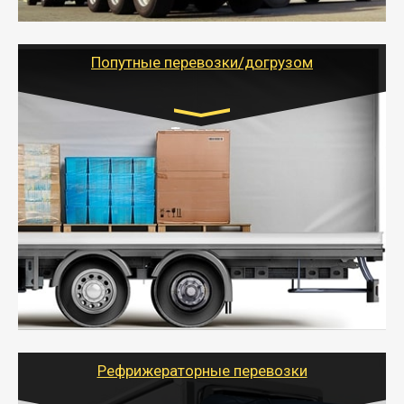
- Тайгер Логистик предоставляет услуги по
грузоперевозкам для физических и юридических лиц
(ИП, ООО) по наличной и безналичной оплате (с
учетом и без учета НДС).
Попутные перевозки/догрузом
Транспорт:
Газель (1,5 и 3 тонны), Бычок, Еврофура от 5 до
10 тонн
от 5000 руб. Возможен догруз
- Экономный способ доставить вещи от 200 кг в
другой город - догрузом или попутно. Попутные
грузоперевозки для физлиц, ИП и юрлиц обходятся
дешевле.
- Тайгер Логистик организует доставку
крупногабаритных и личных вещей по нужному
адресу, при необходимости предоставит грузчиков
для погрузочно-разгрузочных работ при перевозке.
Рефрижераторные перевозки