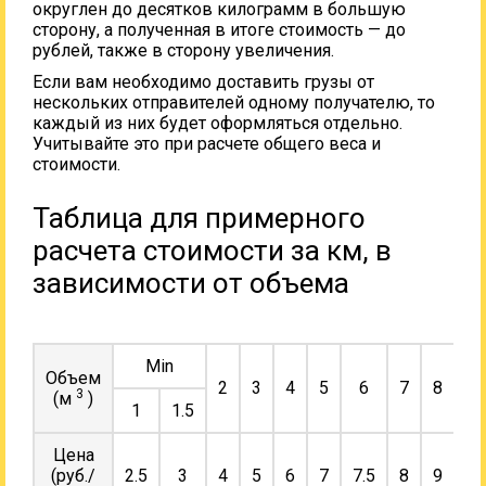
округлен до десятков килограмм в большую
сторону, а полученная в итоге стоимость — до
рублей, также в сторону увеличения.
Если вам необходимо доставить грузы от
нескольких отправителей одному получателю, то
каждый из них будет оформляться отдельно.
Учитывайте это при расчете общего веса и
стоимости.
Таблица для примерного
расчета стоимости за км, в
зависимости от объема
Min
Объем
2
3
4
5
6
7
8
9
3
(м
)
1
1.5
Цена
(руб./
2.5
3
4
5
6
7
7.5
8
9
10