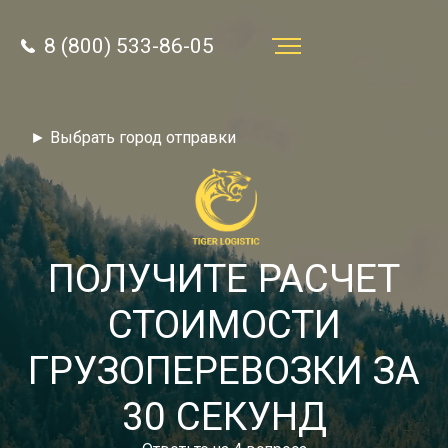
8 (800) 533-86-05
Услуги
► Выбрать город отправки
Преимущества
О компании
Направления
ПОЛУЧИТЕ РАСЧЕТ
Тарифы
СТОИМОСТИ
Отзывы
ГРУЗОПЕРЕВОЗКИ ЗА
8 (800) 533-86-05
Статьи
30 СЕКУНД
Звонок по России бесплатный
Новости
autotransport24@yandex.ru