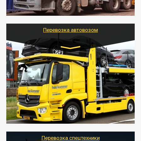
стандартных контейнеров на контейнеровозе,
шаландах и площадках (открытых кузовах),
используя надежные крепления.
Перевозка автовозом
Цена за км. Рассчитывается
индивидуально
- Перевозка автовозом от Тайгер Логистик – это
быстрый и безопасный способ доставить несколько
легковых автомобилей за одну поездку в другой
город.
- Наша транспортная компания организует доставку
машин автовозом, подобрав оптимальный маршрут с
учетом всех особенности по пути следования.
Перевозка спецтехники