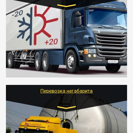
Транспорт:
Газель (1,5 и 3 тонны), Бычок, Еврофура от 5 до
10 тонн
от 6000 руб.
- Рефрижераторные перевозки грузов с
соблюдением температурного режима, работающим
термописцем, санитарной обработкой кузова и мед.
книжкой у водителя.
- Тайгер Логистик поможет быстро перевезти
скоропортящиеся продукты в любой город России с
сохранением качества товаров.
Перевозка негабарита
Цена за км. Рассчитывается
индивидуально