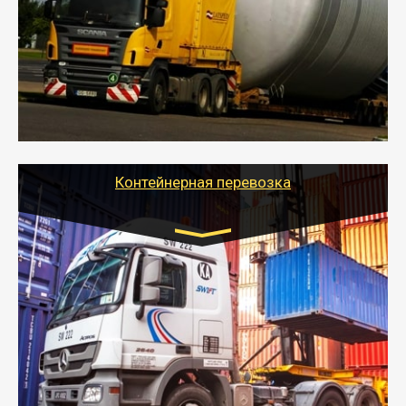
- Перевозка техники и негабаритных грузов
осуществляется после получения разрешения на
перевозку (обычно 7-14 дней).
- Тайгер Логистик в короткие сроки поможет вам
качественно и безопасно перевезти негабаритные
грузы по всей России тралом, манипулятором и
другим транспортом и подобрать оптимальный
вариант перевозки.
Контейнерная перевозка
Цена за км. Рассчитывается
индивидуально
- Контейнерные грузоперевозки на специальном
оборудованном транспорте быстро, качественно и
безопасно.
- Наша транспортная компания поможет
организовать доставку в порт и из порта