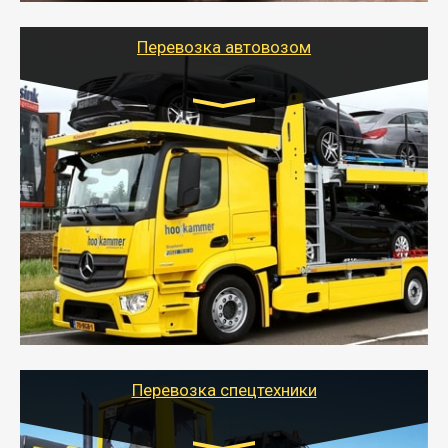
Перевозка автовозом
Цена за км. Рассчитывается
индивидуально
- Перевозка автовозом от Тайгер Логистик – это
быстрый и безопасный способ доставить несколько
легковых автомобилей за одну поездку в другой
город.
- Наша транспортная компания организует доставку
машин автовозом, подобрав оптимальный маршрут с
учетом всех особенности по пути следования.
Перевозка спецтехники