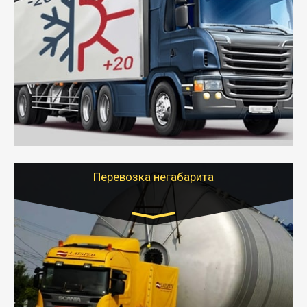
Газель (1,5 и 3 тонны), Бычок, Еврофура от 5 до
10 тонн
от 6000 руб.
- Рефрижераторные перевозки грузов с
соблюдением температурного режима, работающим
термописцем, санитарной обработкой кузова и мед.
книжкой у водителя.
- Тайгер Логистик поможет быстро перевезти
скоропортящиеся продукты в любой город России с
сохранением качества товаров.
Перевозка негабарита
Цена за км. Рассчитывается
индивидуально
- Перевозка техники и негабаритных грузов
осуществляется после получения разрешения на