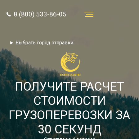
8 (800) 533-86-05
Услуги
► Выбрать город отправки
Преимущества
О компании
Направления
ПОЛУЧИТЕ РАСЧЕТ
Тарифы
СТОИМОСТИ
Отзывы
ГРУЗОПЕРЕВОЗКИ ЗА
8 (800) 533-86-05
Статьи
30 СЕКУНД
Звонок по России бесплатный
Новости
autotransport24@yandex.ru