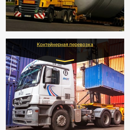
перевозку (обычно 7-14 дней).
- Тайгер Логистик в короткие сроки поможет вам
качественно и безопасно перевезти негабаритные
грузы по всей России тралом, манипулятором и
другим транспортом и подобрать оптимальный
вариант перевозки.
Контейнерная перевозка
Цена за км. Рассчитывается
индивидуально
- Контейнерные грузоперевозки на специальном
оборудованном транспорте быстро, качественно и
безопасно.
- Наша транспортная компания поможет
организовать доставку в порт и из порта
стандартных контейнеров на контейнеровозе,
шаландах и площадках (открытых кузовах),
используя надежные крепления.