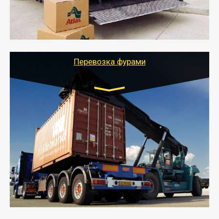
- Тайгер Логистик подберет автотранспорт, быстро и
качественно организует переезд к новому месту
службы или работы с гарантией сохранности груза и
оформлением документов, подтверждающих
расходы.
Перевозка фурами
Транспорт:
Еврофура Тент от 5 до 10 тонн
грузоподъемность
от 10 000 руб. Возможен догруз
- Доставка фурой до 20 т возможна для больших
объемов грузов, упакованных в коробки, мешки,
паллеты и россыпью в самые отдаленные места
России с гарантией полной сохранности.
- Тайгер Логистик предоставляет услуги по
грузоперевозкам для физических и юридических лиц
(ИП, ООО) по наличной и безналичной оплате (с