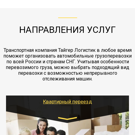
с компанией-партнером
ЖД доставка - здесь нет догрузов, только либо
Также у нас есть погрузочно-разгрузочные
"Ингострах".Страховка действует на всех
отдельные вагоны, либо есть контейнерная
работы - грузчики, краны, манипуляторы,
этапах перевозки, начиная от погрузки
жд доставка контейнерами 20 и 40 футов.
упаковка разборка мебели.
заканчивая выгрузкой в пункте получателя.
НАПРАВЛЕНИЯ УСЛУГ
Транспортная компания Тайгер Логистик в любое время
поможет организовать автомобильные грузоперевозки
по всей России и странам СНГ. Учитывая особенности
перевозимого груза, можно выбрать подходящий вид
перевозки с возможностью непрерывного
отслеживания машин.
Квартирный переезд
Транспорт:
Газель: 1,5 и 3 тонны