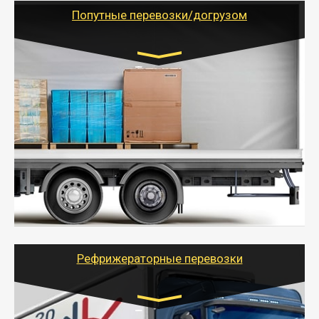
учетом и без учета НДС).
Попутные перевозки/догрузом
Транспорт:
Газель (1,5 и 3 тонны), Бычок, Еврофура от 5 до
10 тонн
от 5000 руб. Возможен догруз
- Экономный способ доставить вещи от 200 кг в
другой город - догрузом или попутно. Попутные
грузоперевозки для физлиц, ИП и юрлиц обходятся
дешевле.
- Тайгер Логистик организует доставку
крупногабаритных и личных вещей по нужному
адресу, при необходимости предоставит грузчиков
для погрузочно-разгрузочных работ при перевозке.
Рефрижераторные перевозки
Транспорт: