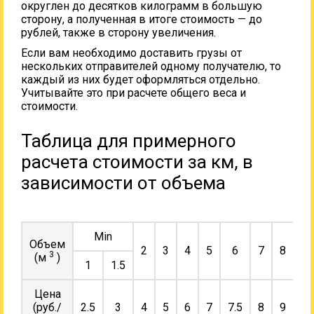
округлен до десятков килограмм в большую
сторону, а полученная в итоге стоимость — до
рублей, также в сторону увеличения.
Если вам необходимо доставить грузы от
нескольких отправителей одному получателю, то
каждый из них будет оформляться отдельно.
Учитывайте это при расчете общего веса и
стоимости.
Таблица для примерного
расчета стоимости за км, в
зависимости от объема
Min
Объем
2
3
4
5
6
7
8
9
3
(м
)
1
1.5
Цена
(руб./
2.5
3
4
5
6
7
7.5
8
9
10