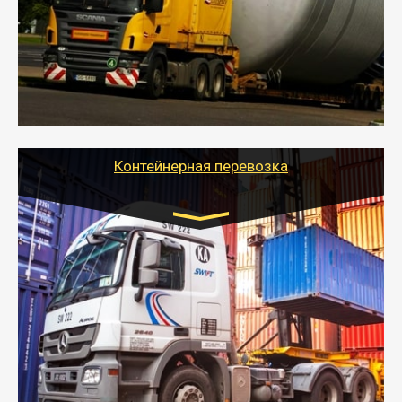
- Перевозка техники и негабаритных грузов
осуществляется после получения разрешения на
перевозку (обычно 7-14 дней).
- Тайгер Логистик в короткие сроки поможет вам
качественно и безопасно перевезти негабаритные
грузы по всей России тралом, манипулятором и
другим транспортом и подобрать оптимальный
вариант перевозки.
Контейнерная перевозка
Цена за км. Рассчитывается
индивидуально
- Контейнерные грузоперевозки на специальном
оборудованном транспорте быстро, качественно и
безопасно.
- Наша транспортная компания поможет
организовать доставку в порт и из порта
стандартных контейнеров на контейнеровозе,