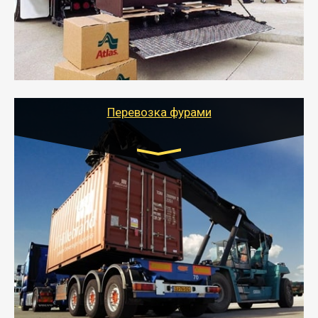
отдельном авто или догрузом (по меньшей
стоимости).
- Тайгер Логистик подберет автотранспорт, быстро и
качественно организует переезд к новому месту
службы или работы с гарантией сохранности груза и
оформлением документов, подтверждающих
расходы.
Перевозка фурами
Транспорт:
Еврофура Тент от 5 до 10 тонн
грузоподъемность
от 10 000 руб. Возможен догруз
- Доставка фурой до 20 т возможна для больших
объемов грузов, упакованных в коробки, мешки,
паллеты и россыпью в самые отдаленные места
России с гарантией полной сохранности.
- Тайгер Логистик предоставляет услуги по