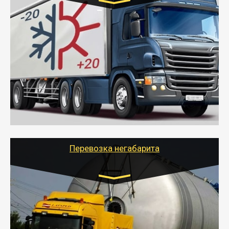
Транспорт:
Газель (1,5 и 3 тонны), Бычок, Еврофура от 5 до
10 тонн
от 6000 руб.
- Рефрижераторные перевозки грузов с
соблюдением температурного режима, работающим
термописцем, санитарной обработкой кузова и мед.
книжкой у водителя.
- Тайгер Логистик поможет быстро перевезти
скоропортящиеся продукты в любой город России с
сохранением качества товаров.
Перевозка негабарита
Цена за км. Рассчитывается
индивидуально