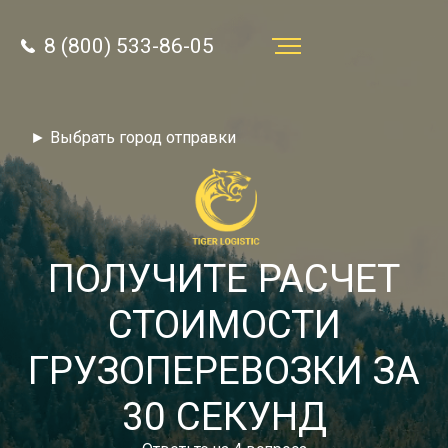
8 (800) 533-86-05
Услуги
► Выбрать город отправки
Преимущества
О компании
Направления
ПОЛУЧИТЕ РАСЧЕТ
Тарифы
СТОИМОСТИ
Отзывы
ГРУЗОПЕРЕВОЗКИ ЗА
8 (800) 533-86-05
Статьи
30 СЕКУНД
Звонок по России бесплатный
Новости
autotransport24@yandex.ru