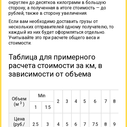
округлен до десятков килограмм в большую
сторону, а полученная в итоге стоимость — до
рублей, также в сторону увеличения.
Если вам необходимо доставить грузы от
нескольких отправителей одному получателю, то
каждый из них будет оформляться отдельно.
Учитывайте это при расчете общего веса и
стоимости.
Таблица для примерного
расчета стоимости за км, в
зависимости от объема
Min
Объем
2
3
4
5
6
7
8
9
3
(м
)
1
1.5
Цена
(руб./
2.5
3
4
5
6
7
7.5
8
9
10