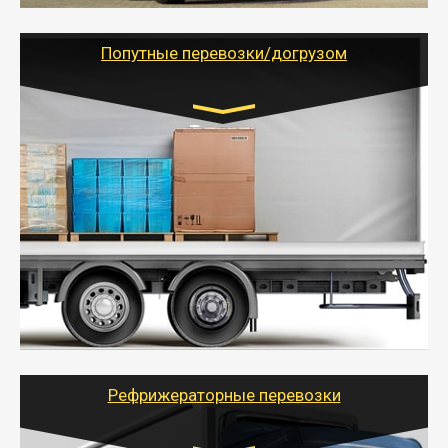
грузоперевозкам для физических и юридических лиц
(ИП, ООО) по наличной и безналичной оплате (с
учетом и без учета НДС).
Попутные перевозки/догрузом
Транспорт:
Газель (1,5 и 3 тонны), Бычок, Еврофура от 5 до
10 тонн
от 5000 руб. Возможен догруз
- Экономный способ доставить вещи от 200 кг в
другой город - догрузом или попутно. Попутные
грузоперевозки для физлиц, ИП и юрлиц обходятся
дешевле.
- Тайгер Логистик организует доставку
крупногабаритных и личных вещей по нужному
адресу, при необходимости предоставит грузчиков
для погрузочно-разгрузочных работ при перевозке.
Рефрижераторные перевозки