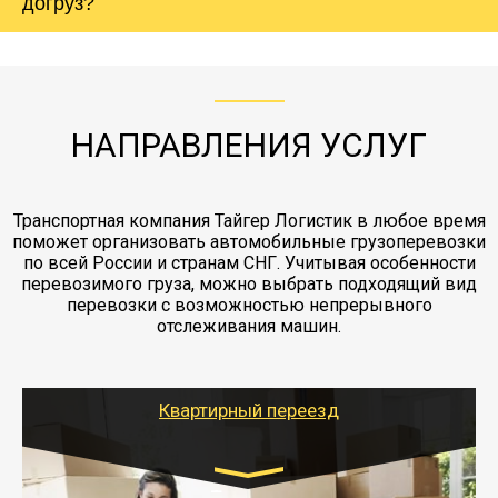
холодильника - обложить картонными
догруз?
груза. Мы сотрудничаем по услугам страховки
коробками и обмотать стрейч пленкой.
с компанией-партнером
ЖД доставка - здесь нет догрузов, только либо
Также у нас есть погрузочно-разгрузочные
"Ингострах".Страховка действует на всех
отдельные вагоны, либо есть контейнерная
работы - грузчики, краны, манипуляторы,
этапах перевозки, начиная от погрузки
жд доставка контейнерами 20 и 40 футов.
упаковка разборка мебели.
заканчивая выгрузкой в пункте получателя.
НАПРАВЛЕНИЯ УСЛУГ
Транспортная компания Тайгер Логистик в любое время
поможет организовать автомобильные грузоперевозки
по всей России и странам СНГ. Учитывая особенности
перевозимого груза, можно выбрать подходящий вид
перевозки с возможностью непрерывного
отслеживания машин.
Квартирный переезд