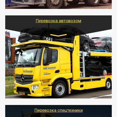
шаландах и площадках (открытых кузовах),
используя надежные крепления.
Перевозка автовозом
Цена за км. Рассчитывается
индивидуально
- Перевозка автовозом от Тайгер Логистик – это
быстрый и безопасный способ доставить несколько
легковых автомобилей за одну поездку в другой
город.
- Наша транспортная компания организует доставку
машин автовозом, подобрав оптимальный маршрут с
учетом всех особенности по пути следования.
Перевозка спецтехники