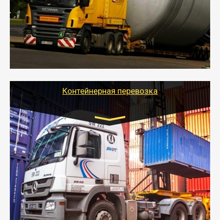
- Перевозка техники и негабаритных грузов
осуществляется после получения разрешения на
перевозку (обычно 7-14 дней).
- Тайгер Логистик в короткие сроки поможет вам
качественно и безопасно перевезти негабаритные
грузы по всей России тралом, манипулятором и
другим транспортом и подобрать оптимальный
вариант перевозки.
Контейнерная перевозка
Цена за км. Рассчитывается
индивидуально
- Контейнерные грузоперевозки на специальном
оборудованном транспорте быстро, качественно и
безопасно.
- Наша транспортная компания поможет
организовать доставку в порт и из порта
стандартных контейнеров на контейнеровозе,