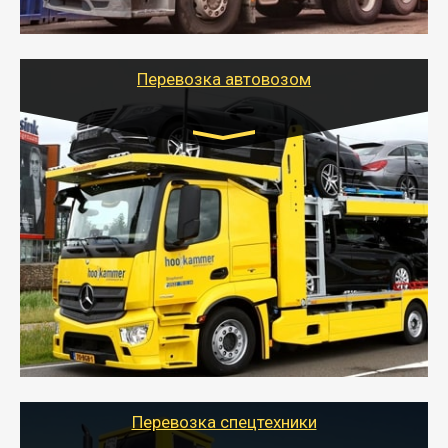
шаландах и площадках (открытых кузовах),
используя надежные крепления.
Перевозка автовозом
Цена за км. Рассчитывается
индивидуально
- Перевозка автовозом от Тайгер Логистик – это
быстрый и безопасный способ доставить несколько
легковых автомобилей за одну поездку в другой
город.
- Наша транспортная компания организует доставку
машин автовозом, подобрав оптимальный маршрут с
учетом всех особенности по пути следования.
Перевозка спецтехники