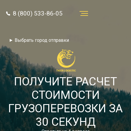
8 (800) 533-86-05
Услуги
► Выбрать город отправки
Преимущества
О компании
Направления
ПОЛУЧИТЕ РАСЧЕТ
Тарифы
СТОИМОСТИ
Отзывы
ГРУЗОПЕРЕВОЗКИ ЗА
8 (800) 533-86-05
Статьи
30 СЕКУНД
Звонок по России бесплатный
Новости
autotransport24@yandex.ru