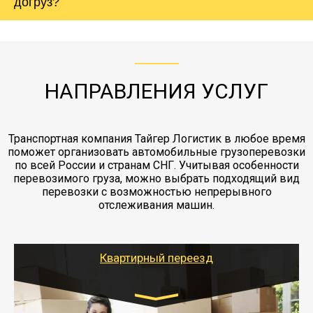
холодильника - обложить картонными
догруз?
груза. Мы сотрудничаем по услугам страховки
коробками и обмотать стрейч пленкой.
с компанией-партнером
ЖД доставка - здесь нет догрузов, только либо
Также у нас есть погрузочно-разгрузочные
"Ингострах".Страховка действует на всех
отдельные вагоны, либо есть контейнерная
работы - грузчики, краны, манипуляторы,
этапах перевозки, начиная от погрузки
жд доставка контейнерами 20 и 40 футов.
упаковка разборка мебели.
заканчивая выгрузкой в пункте получателя.
НАПРАВЛЕНИЯ УСЛУГ
Транспортная компания Тайгер Логистик в любое время
поможет организовать автомобильные грузоперевозки
по всей России и странам СНГ. Учитывая особенности
перевозимого груза, можно выбрать подходящий вид
перевозки с возможностью непрерывного
отслеживания машин.
Квартирный переезд