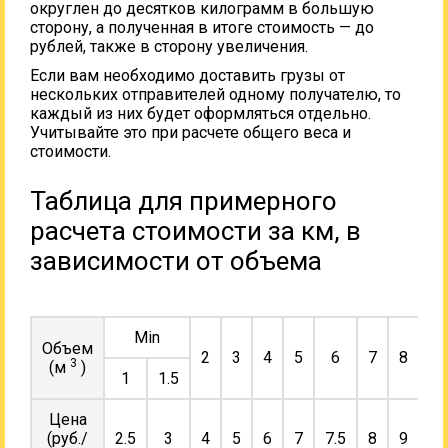
округлен до десятков килограмм в большую
сторону, а полученная в итоге стоимость — до
рублей, также в сторону увеличения.
Если вам необходимо доставить грузы от
нескольких отправителей одному получателю, то
каждый из них будет оформляться отдельно.
Учитывайте это при расчете общего веса и
стоимости.
Таблица для примерного
расчета стоимости за км, в
зависимости от объема
Min
Объем
2
3
4
5
6
7
8
9
3
(м
)
1
1.5
Цена
(руб./
2.5
3
4
5
6
7
7.5
8
9
10