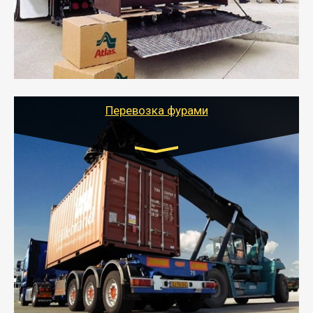
отдельном авто или догрузом (по меньшей
стоимости).
- Тайгер Логистик подберет автотранспорт, быстро и
качественно организует переезд к новому месту
службы или работы с гарантией сохранности груза и
оформлением документов, подтверждающих
расходы.
Перевозка фурами
Транспорт:
Еврофура Тент от 5 до 10 тонн
грузоподъемность
от 10 000 руб. Возможен догруз
- Доставка фурой до 20 т возможна для больших
объемов грузов, упакованных в коробки, мешки,
паллеты и россыпью в самые отдаленные места
России с гарантией полной сохранности.
- Тайгер Логистик предоставляет услуги по