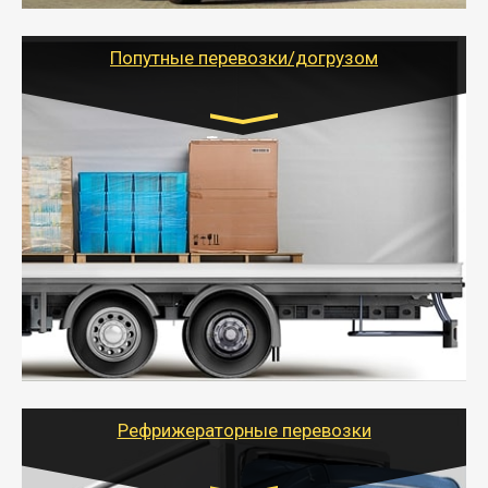
грузоперевозкам для физических и юридических лиц
(ИП, ООО) по наличной и безналичной оплате (с
учетом и без учета НДС).
Попутные перевозки/догрузом
Транспорт:
Газель (1,5 и 3 тонны), Бычок, Еврофура от 5 до
10 тонн
от 5000 руб. Возможен догруз
- Экономный способ доставить вещи от 200 кг в
другой город - догрузом или попутно. Попутные
грузоперевозки для физлиц, ИП и юрлиц обходятся
дешевле.
- Тайгер Логистик организует доставку
крупногабаритных и личных вещей по нужному
адресу, при необходимости предоставит грузчиков
для погрузочно-разгрузочных работ при перевозке.
Рефрижераторные перевозки