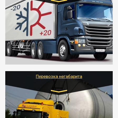
Транспорт:
Газель (1,5 и 3 тонны), Бычок, Еврофура от 5 до
10 тонн
от 6000 руб.
- Рефрижераторные перевозки грузов с
соблюдением температурного режима, работающим
термописцем, санитарной обработкой кузова и мед.
книжкой у водителя.
- Тайгер Логистик поможет быстро перевезти
скоропортящиеся продукты в любой город России с
сохранением качества товаров.
Перевозка негабарита
Цена за км. Рассчитывается
индивидуально