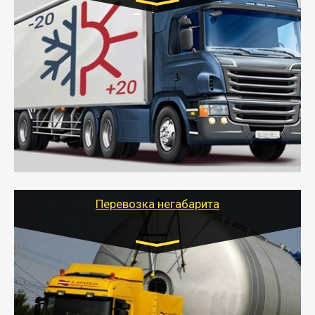
Транспорт:
Газель (1,5 и 3 тонны), Бычок, Еврофура от 5 до
10 тонн
от 6000 руб.
- Рефрижераторные перевозки грузов с
соблюдением температурного режима, работающим
термописцем, санитарной обработкой кузова и мед.
книжкой у водителя.
- Тайгер Логистик поможет быстро перевезти
скоропортящиеся продукты в любой город России с
сохранением качества товаров.
Перевозка негабарита
Цена за км. Рассчитывается
индивидуально