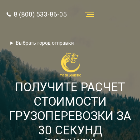
8 (800) 533-86-05
Услуги
► Выбрать город отправки
Преимущества
О компании
Направления
ПОЛУЧИТЕ РАСЧЕТ
Тарифы
СТОИМОСТИ
Отзывы
ГРУЗОПЕРЕВОЗКИ ЗА
8 (800) 533-86-05
Статьи
30 СЕКУНД
Звонок по России бесплатный
Новости
autotransport24@yandex.ru