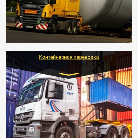
- Перевозка техники и негабаритных грузов
осуществляется после получения разрешения на
перевозку (обычно 7-14 дней).
- Тайгер Логистик в короткие сроки поможет вам
качественно и безопасно перевезти негабаритные
грузы по всей России тралом, манипулятором и
другим транспортом и подобрать оптимальный
вариант перевозки.
Контейнерная перевозка
Цена за км. Рассчитывается
индивидуально
- Контейнерные грузоперевозки на специальном
оборудованном транспорте быстро, качественно и
безопасно.
- Наша транспортная компания поможет
организовать доставку в порт и из порта
стандартных контейнеров на контейнеровозе,