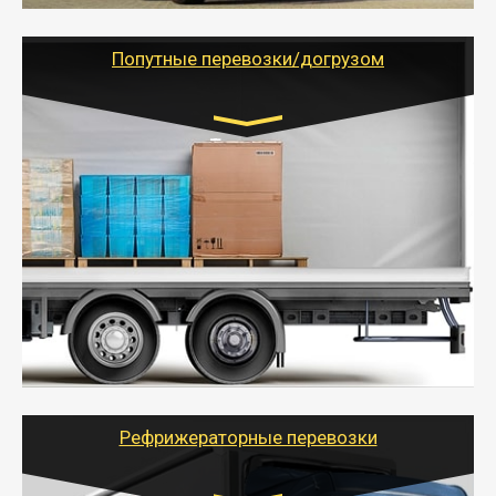
грузоперевозкам для физических и юридических лиц
(ИП, ООО) по наличной и безналичной оплате (с
учетом и без учета НДС).
Попутные перевозки/догрузом
Транспорт:
Газель (1,5 и 3 тонны), Бычок, Еврофура от 5 до
10 тонн
от 5000 руб. Возможен догруз
- Экономный способ доставить вещи от 200 кг в
другой город - догрузом или попутно. Попутные
грузоперевозки для физлиц, ИП и юрлиц обходятся
дешевле.
- Тайгер Логистик организует доставку
крупногабаритных и личных вещей по нужному
адресу, при необходимости предоставит грузчиков
для погрузочно-разгрузочных работ при перевозке.
Рефрижераторные перевозки