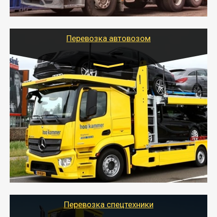
шаландах и площадках (открытых кузовах),
используя надежные крепления.
Перевозка автовозом
Цена за км. Рассчитывается
индивидуально
- Перевозка автовозом от Тайгер Логистик – это
быстрый и безопасный способ доставить несколько
легковых автомобилей за одну поездку в другой
город.
- Наша транспортная компания организует доставку
машин автовозом, подобрав оптимальный маршрут с
учетом всех особенности по пути следования.
Перевозка спецтехники