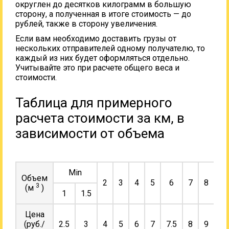
округлен до десятков килограмм в большую
сторону, а полученная в итоге стоимость — до
рублей, также в сторону увеличения.
Если вам необходимо доставить грузы от
нескольких отправителей одному получателю, то
каждый из них будет оформляться отдельно.
Учитывайте это при расчете общего веса и
стоимости.
Таблица для примерного
расчета стоимости за км, в
зависимости от объема
Min
Объем
2
3
4
5
6
7
8
9
3
(м
)
1
1.5
Цена
(руб./
2.5
3
4
5
6
7
7.5
8
9
10