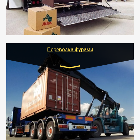
отдельном авто или догрузом (по меньшей
стоимости).
- Тайгер Логистик подберет автотранспорт, быстро и
качественно организует переезд к новому месту
службы или работы с гарантией сохранности груза и
оформлением документов, подтверждающих
расходы.
Перевозка фурами
Транспорт:
Еврофура Тент от 5 до 10 тонн
грузоподъемность
от 10 000 руб. Возможен догруз
- Доставка фурой до 20 т возможна для больших
объемов грузов, упакованных в коробки, мешки,
паллеты и россыпью в самые отдаленные места
России с гарантией полной сохранности.
- Тайгер Логистик предоставляет услуги по