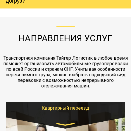
холодильника - обложить картонными
догруз?
груза. Мы сотрудничаем по услугам страховки
коробками и обмотать стрейч пленкой.
с компанией-партнером
ЖД доставка - здесь нет догрузов, только либо
Также у нас есть погрузочно-разгрузочные
"Ингострах".Страховка действует на всех
отдельные вагоны, либо есть контейнерная
работы - грузчики, краны, манипуляторы,
этапах перевозки, начиная от погрузки
жд доставка контейнерами 20 и 40 футов.
упаковка разборка мебели.
заканчивая выгрузкой в пункте получателя.
НАПРАВЛЕНИЯ УСЛУГ
Транспортная компания Тайгер Логистик в любое время
поможет организовать автомобильные грузоперевозки
по всей России и странам СНГ. Учитывая особенности
перевозимого груза, можно выбрать подходящий вид
перевозки с возможностью непрерывного
отслеживания машин.
Квартирный переезд