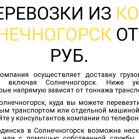
ЕРЕВОЗКИ ИЗ
К
НЕЧНОГОРСК
ОТ
РУБ.
омпания осуществляет доставку груз
в, включая Солнечногорск. Ниже у
рые напрямую зависят от тоннажа трансп
лнечногорск, куда вы можете перевезт
ым транспортом или отдельной машиной
йте у консультантов компании по телефону
одинска в Солнечногорск возможна нес
 или с помощью собственной службы,