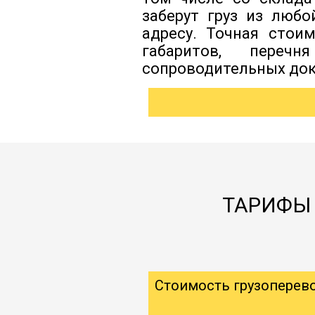
заберут груз из люб
адресу. Точная стои
габаритов, перечн
сопроводительных док
ТАРИФЫ 
Стоимость грузоперев