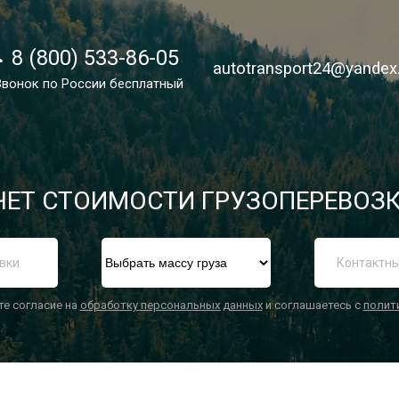
8 (800) 533-86-05
8 (800) 533-86-05
autotransport24@yandex
autotransport24@yandex
Звонок по России бесплатный
Звонок по России бесплатный
ЕТ СТОИМОСТИ ГРУЗОПЕРЕВОЗК
П
те согласие на
обработку персональных данных
и соглашаетесь с
полит