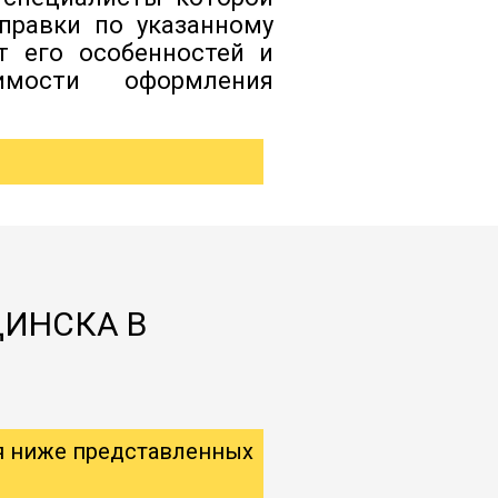
правки по указанному
т его особенностей и
димости оформления
ДИНСКА В
я ниже представленных