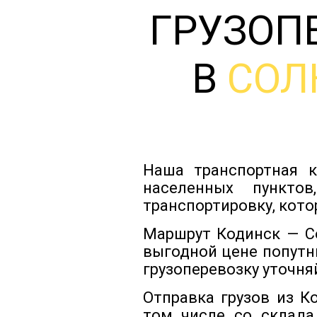
ГРУЗОП
В
СОЛ
Наша транспортная к
населенных пункто
транспортировку, кото
Маршрут Кодинск — Со
выгодной цене попутн
грузоперевозку уточня
Отправка грузов из К
том числе со склада