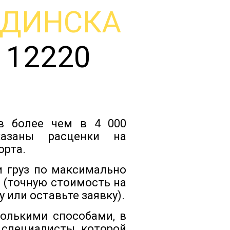
ОДИНСКА
Тарифы
 12220
Отзывы
Статьи
ов более чем в 4 000
Новости
казаны расценки на
орта.
Документы
и груз по максимально
 (точную стоимость на
 или оставьте заявку).
Контакты
колькими способами, в
 специалисты которой