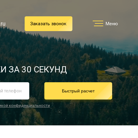
.ru
.ru
Заказать звонок
Заказать звонок
Меню
Меню
Услуги
И ЗА 30 СЕКУНД
реимущества
Быстрый расчет
икой конфиденциальности
О компании
Направления