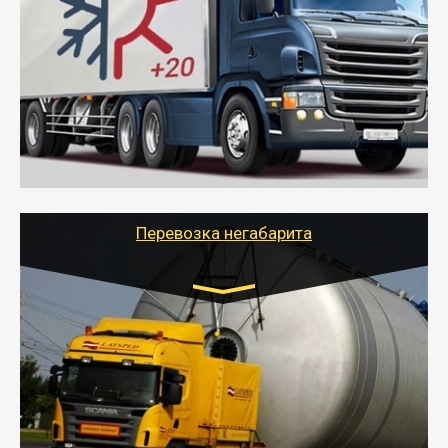
10 тонн
от 6000 руб.
- Рефрижераторные перевозки грузов с
соблюдением температурного режима, работающим
термописцем, санитарной обработкой кузова и мед.
книжкой у водителя.
- Тайгер Логистик поможет быстро перевезти
скоропортящиеся продукты в любой город России с
сохранением качества товаров.
Перевозка негабарита
Цена за км. Рассчитывается
индивидуально
- Перевозка техники и негабаритных грузов
осуществляется после получения разрешения на
перевозку (обычно 7-14 дней).