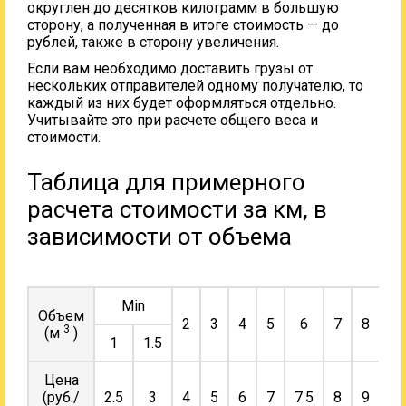
округлен до десятков килограмм в большую
сторону, а полученная в итоге стоимость — до
рублей, также в сторону увеличения.
Если вам необходимо доставить грузы от
нескольких отправителей одному получателю, то
каждый из них будет оформляться отдельно.
Учитывайте это при расчете общего веса и
стоимости.
Таблица для примерного
расчета стоимости за км, в
зависимости от объема
Min
Объем
2
3
4
5
6
7
8
9
3
(м
)
1
1.5
Цена
(руб./
2.5
3
4
5
6
7
7.5
8
9
10