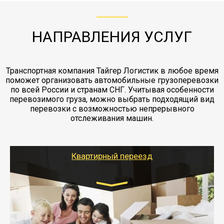
отдельные вагоны, либо есть контейнерная
работы - грузчики, краны, манипуляторы,
этапах перевозки, начиная от погрузки
жд доставка контейнерами 20 и 40 футов.
упаковка разборка мебели.
заканчивая выгрузкой в пункте получателя.
НАПРАВЛЕНИЯ УСЛУГ
Транспортная компания Тайгер Логистик в любое время
поможет организовать автомобильные грузоперевозки
по всей России и странам СНГ. Учитывая особенности
перевозимого груза, можно выбрать подходящий вид
перевозки с возможностью непрерывного
отслеживания машин.
Квартирный переезд
Транспорт:
Газель: 1,5 и 3 тонны
от 5000 руб.