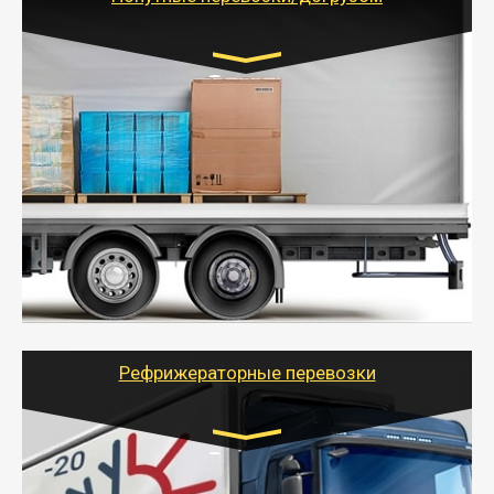
Транспорт:
Газель (1,5 и 3 тонны), Бычок, Еврофура от 5 до
10 тонн
от 5000 руб. Возможен догруз
- Экономный способ доставить вещи от 200 кг в
другой город - догрузом или попутно. Попутные
грузоперевозки для физлиц, ИП и юрлиц обходятся
дешевле.
- Тайгер Логистик организует доставку
крупногабаритных и личных вещей по нужному
адресу, при необходимости предоставит грузчиков
для погрузочно-разгрузочных работ при перевозке.
Рефрижераторные перевозки
Транспорт:
Газель (1,5 и 3 тонны), Бычок, Еврофура от 5 до