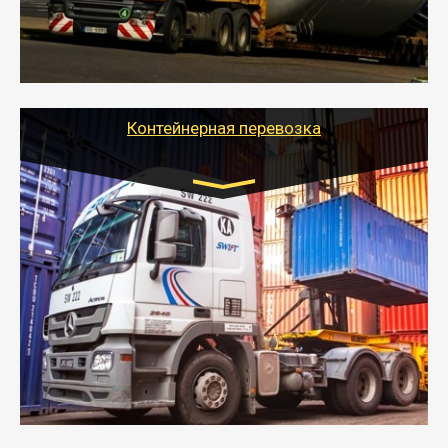
- Тайгер Логистик в короткие сроки поможет вам
качественно и безопасно перевезти негабаритные
грузы по всей России тралом, манипулятором и
другим транспортом и подобрать оптимальный
вариант перевозки.
Контейнерная перевозка
Цена за км. Рассчитывается
индивидуально
- Контейнерные грузоперевозки на специальном
оборудованном транспорте быстро, качественно и
безопасно.
- Наша транспортная компания поможет
организовать доставку в порт и из порта
стандартных контейнеров на контейнеровозе,
шаландах и площадках (открытых кузовах),
используя надежные крепления.