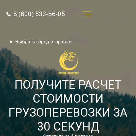
8 (800) 533-86-05
Услуги
► Выбрать город отправки
Преимущества
О компании
Направления
ПОЛУЧИТЕ РАСЧЕТ
Тарифы
СТОИМОСТИ
Отзывы
ГРУЗОПЕРЕВОЗКИ ЗА
8 (800) 533-86-05
Статьи
30 СЕКУНД
Звонок по России бесплатный
Новости
autotransport24@yandex.ru