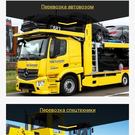
Перевозка автовозом
Цена за км. Рассчитывается
индивидуально
- Перевозка автовозом от Тайгер Логистик – это
быстрый и безопасный способ доставить несколько
легковых автомобилей за одну поездку в другой
город.
- Наша транспортная компания организует доставку
машин автовозом, подобрав оптимальный маршрут с
учетом всех особенности по пути следования.
Перевозка спецтехники