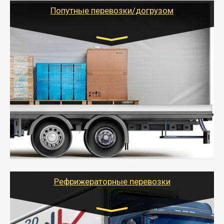
учетом и без учета НДС).
Попутные перевозки/догрузом
Транспорт:
Газель (1,5 и 3 тонны), Бычок, Еврофура от 5 до
10 тонн
от 5000 руб. Возможен догруз
- Экономный способ доставить вещи от 200 кг в
другой город - догрузом или попутно. Попутные
грузоперевозки для физлиц, ИП и юрлиц обходятся
дешевле.
- Тайгер Логистик организует доставку
крупногабаритных и личных вещей по нужному
адресу, при необходимости предоставит грузчиков
для погрузочно-разгрузочных работ при перевозке.
Рефрижераторные перевозки
Транспорт: