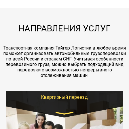
с компанией-партнером
ЖД доставка - здесь нет догрузов, только либо
Также у нас есть погрузочно-разгрузочные
"Ингострах".Страховка действует на всех
отдельные вагоны, либо есть контейнерная
работы - грузчики, краны, манипуляторы,
этапах перевозки, начиная от погрузки
жд доставка контейнерами 20 и 40 футов.
упаковка разборка мебели.
заканчивая выгрузкой в пункте получателя.
НАПРАВЛЕНИЯ УСЛУГ
Транспортная компания Тайгер Логистик в любое время
поможет организовать автомобильные грузоперевозки
по всей России и странам СНГ. Учитывая особенности
перевозимого груза, можно выбрать подходящий вид
перевозки с возможностью непрерывного
отслеживания машин.
Квартирный переезд
Транспорт:
Газель: 1,5 и 3 тонны