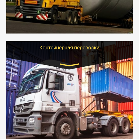
перевозку (обычно 7-14 дней).
- Тайгер Логистик в короткие сроки поможет вам
качественно и безопасно перевезти негабаритные
грузы по всей России тралом, манипулятором и
другим транспортом и подобрать оптимальный
вариант перевозки.
Контейнерная перевозка
Цена за км. Рассчитывается
индивидуально
- Контейнерные грузоперевозки на специальном
оборудованном транспорте быстро, качественно и
безопасно.
- Наша транспортная компания поможет
организовать доставку в порт и из порта
стандартных контейнеров на контейнеровозе,
шаландах и площадках (открытых кузовах),
используя надежные крепления.