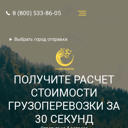
8 (800) 533-86-05
Услуги
► Выбрать город отправки
Преимущества
О компании
Направления
ПОЛУЧИТЕ РАСЧЕТ
Тарифы
СТОИМОСТИ
Отзывы
ГРУЗОПЕРЕВОЗКИ ЗА
8 (800) 533-86-05
Статьи
30 СЕКУНД
Звонок по России бесплатный
Новости
autotransport24@yandex.ru