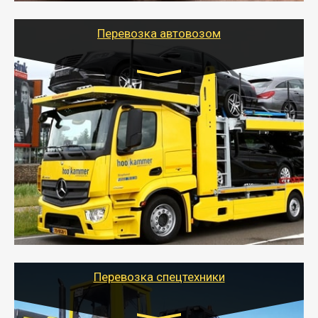
Перевозка автовозом
Цена за км. Рассчитывается
индивидуально
- Перевозка автовозом от Тайгер Логистик – это
быстрый и безопасный способ доставить несколько
легковых автомобилей за одну поездку в другой
город.
- Наша транспортная компания организует доставку
машин автовозом, подобрав оптимальный маршрут с
учетом всех особенности по пути следования.
Перевозка спецтехники