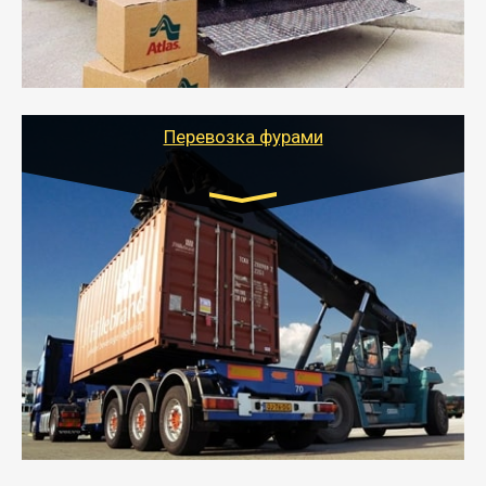
- Тайгер Логистик подберет автотранспорт, быстро и
качественно организует переезд к новому месту
службы или работы с гарантией сохранности груза и
оформлением документов, подтверждающих
расходы.
Перевозка фурами
Транспорт:
Еврофура Тент от 5 до 10 тонн
грузоподъемность
от 10 000 руб. Возможен догруз
- Доставка фурой до 20 т возможна для больших
объемов грузов, упакованных в коробки, мешки,
паллеты и россыпью в самые отдаленные места
России с гарантией полной сохранности.
- Тайгер Логистик предоставляет услуги по
грузоперевозкам для физических и юридических лиц
(ИП, ООО) по наличной и безналичной оплате (с