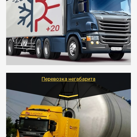
Газель (1,5 и 3 тонны), Бычок, Еврофура от 5 до
10 тонн
от 6000 руб.
- Рефрижераторные перевозки грузов с
соблюдением температурного режима, работающим
термописцем, санитарной обработкой кузова и мед.
книжкой у водителя.
- Тайгер Логистик поможет быстро перевезти
скоропортящиеся продукты в любой город России с
сохранением качества товаров.
Перевозка негабарита
Цена за км. Рассчитывается
индивидуально
- Перевозка техники и негабаритных грузов
осуществляется после получения разрешения на