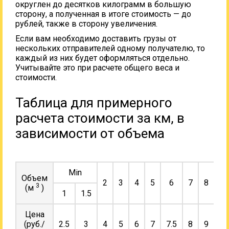
округлен до десятков килограмм в большую
сторону, а полученная в итоге стоимость — до
рублей, также в сторону увеличения.
Если вам необходимо доставить грузы от
нескольких отправителей одному получателю, то
каждый из них будет оформляться отдельно.
Учитывайте это при расчете общего веса и
стоимости.
Таблица для примерного
расчета стоимости за км, в
зависимости от объема
Min
Объем
2
3
4
5
6
7
8
9
3
(м
)
1
1.5
Цена
(руб./
2.5
3
4
5
6
7
7.5
8
9
10