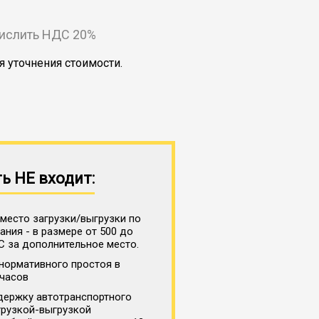
числить НДС 20%
я уточнения стоимости.
ь НЕ входит:
место загрузки/выгрузки по
ния - в размере от 500 до
С за дополнительное место.
нормативного простоя в
 часов
держку автотранспортного
грузкой-выгрузкой