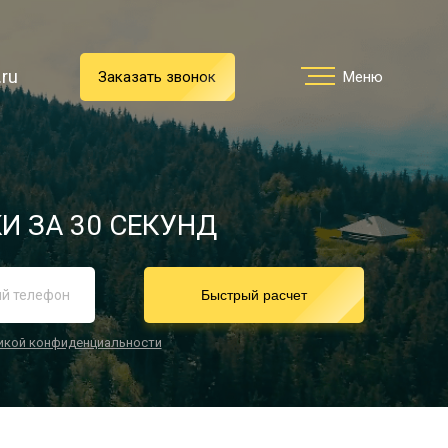
.ru
.ru
Заказать звонок
Заказать звонок
Меню
Меню
Услуги
И ЗА 30 СЕКУНД
реимущества
Быстрый расчет
икой конфиденциальности
О компании
Направления