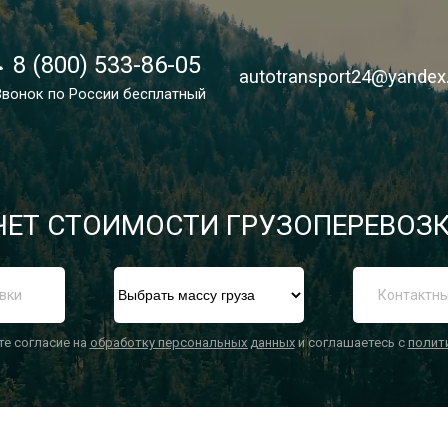
8 (800) 533-86-05
8 (800) 533-86-05
autotransport24@yandex
autotransport24@yandex
Звонок по России бесплатный
Звонок по России бесплатный
ЕТ СТОИМОСТИ ГРУЗОПЕРЕВОЗК
П
те согласие на
обработку персональных данных
и соглашаетесь с
полит