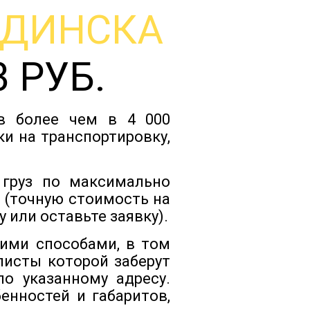
ОДИНСКА
Тарифы
 РУБ.
Отзывы
ов более чем в 4 000
Статьи
и на транспортировку,
Новости
 груз по максимально
 (точную стоимость на
 или оставьте заявку).
Документы
кими способами, в том
листы которой заберут
Контакты
о указанному адресу.
енностей и габаритов,