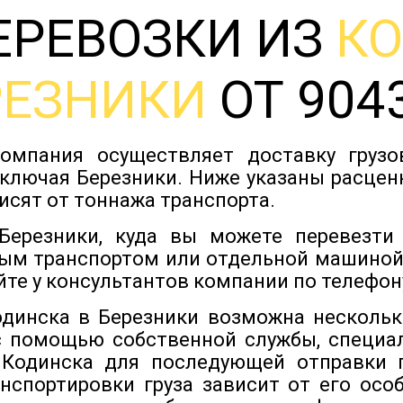
ЕРЕВОЗКИ ИЗ
К
РЕЗНИКИ
ОТ 9043
омпания осуществляет доставку груз
включая Березники. Ниже указаны расценк
исят от тоннажа транспорта.
ерезники, куда вы можете перевезти
ым транспортом или отдельной машиной
йте у консультантов компании по телефону
одинска в Березники возможна несколь
с помощью собственной службы, специа
 Кодинска для последующей отправки п
нспортировки груза зависит от его особ