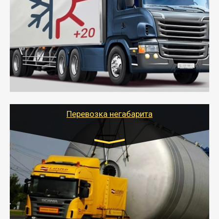
10 тонн
от 6000 руб.
- Рефрижераторные перевозки грузов с
соблюдением температурного режима, работающим
термописцем, санитарной обработкой кузова и мед.
книжкой у водителя.
- Тайгер Логистик поможет быстро перевезти
скоропортящиеся продукты в любой город России с
сохранением качества товаров.
Перевозка негабарита
Цена за км. Рассчитывается
индивидуально
- Перевозка техники и негабаритных грузов
осуществляется после получения разрешения на
перевозку (обычно 7-14 дней).