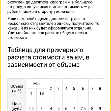
округлен до десятков килограмм в большую
сторону, а полученная в итоге стоимость — до
рублей, также в сторону увеличения.
Если вам необходимо доставить грузы от
нескольких отправителей одному получателю, то
каждый из них будет оформляться отдельно.
Учитывайте это при расчете общего веса и
стоимости.
Таблица для примерного
расчета стоимости за км, в
зависимости от объема
Min
Объем
2
3
4
5
6
7
8
9
3
(м
)
1
1.5
Цена
(руб./
2.5
3
4
5
6
7
7.5
8
9
10