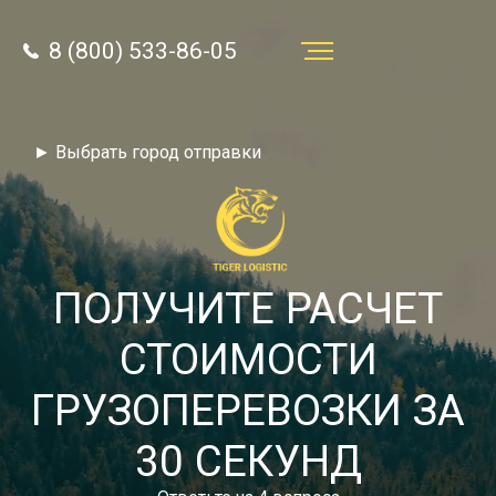
8 (800) 533-86-05
Услуги
► Выбрать город отправки
Преимущества
О компании
Направления
ПОЛУЧИТЕ РАСЧЕТ
Тарифы
СТОИМОСТИ
Отзывы
ГРУЗОПЕРЕВОЗКИ ЗА
8 (800) 533-86-05
Статьи
30 СЕКУНД
Звонок по России бесплатный
Новости
autotransport24@yandex.ru