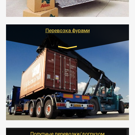
- Тайгер Логистик подберет автотранспорт, быстро и
качественно организует переезд к новому месту
службы или работы с гарантией сохранности груза и
оформлением документов, подтверждающих
расходы.
Перевозка фурами
Транспорт:
Еврофура Тент от 5 до 10 тонн
грузоподъемность
от 10 000 руб. Возможен догруз
- Доставка фурой до 20 т возможна для больших
объемов грузов, упакованных в коробки, мешки,
паллеты и россыпью в самые отдаленные места
России с гарантией полной сохранности.
- Тайгер Логистик предоставляет услуги по
грузоперевозкам для физических и юридических лиц
(ИП, ООО) по наличной и безналичной оплате (с
учетом и без учета НДС).
Попутные перевозки/догрузом