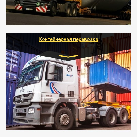
- Тайгер Логистик в короткие сроки поможет вам
качественно и безопасно перевезти негабаритные
грузы по всей России тралом, манипулятором и
другим транспортом и подобрать оптимальный
вариант перевозки.
Контейнерная перевозка
Цена за км. Рассчитывается
индивидуально
- Контейнерные грузоперевозки на специальном
оборудованном транспорте быстро, качественно и
безопасно.
- Наша транспортная компания поможет
организовать доставку в порт и из порта
стандартных контейнеров на контейнеровозе,
шаландах и площадках (открытых кузовах),
используя надежные крепления.