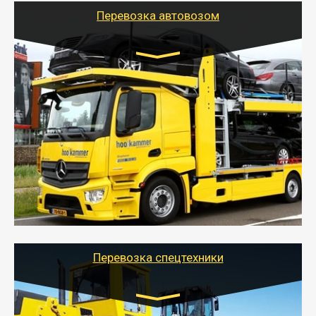
Перевозка автовозом
Цена за км. Рассчитывается
индивидуально
- Перевозка автовозом от Тайгер Логистик – это
быстрый и безопасный способ доставить несколько
легковых автомобилей за одну поездку в другой
город.
- Наша транспортная компания организует доставку
машин автовозом, подобрав оптимальный маршрут с
учетом всех особенности по пути следования.
Перевозка спецтехники