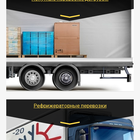
Транспорт:
Газель (1,5 и 3 тонны), Бычок, Еврофура от 5 до
10 тонн
от 5000 руб. Возможен догруз
- Экономный способ доставить вещи от 200 кг в
другой город - догрузом или попутно. Попутные
грузоперевозки для физлиц, ИП и юрлиц обходятся
дешевле.
- Тайгер Логистик организует доставку
крупногабаритных и личных вещей по нужному
адресу, при необходимости предоставит грузчиков
для погрузочно-разгрузочных работ при перевозке.
Рефрижераторные перевозки
Транспорт:
Газель (1,5 и 3 тонны), Бычок, Еврофура от 5 до