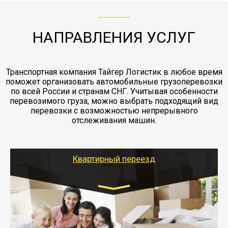
отдельные вагоны, либо есть контейнерная
работы - грузчики, краны, манипуляторы,
этапах перевозки, начиная от погрузки
жд доставка контейнерами 20 и 40 футов.
упаковка разборка мебели.
заканчивая выгрузкой в пункте получателя.
НАПРАВЛЕНИЯ УСЛУГ
Транспортная компания Тайгер Логистик в любое время
поможет организовать автомобильные грузоперевозки
по всей России и странам СНГ. Учитывая особенности
перевозимого груза, можно выбрать подходящий вид
перевозки с возможностью непрерывного
отслеживания машин.
Квартирный переезд
Транспорт:
Газель: 1,5 и 3 тонны
от 5000 руб.