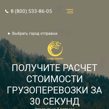
8 (800) 533-86-05
Услуги
► Выбрать город отправки
Преимущества
О компании
Направления
ПОЛУЧИТЕ РАСЧЕТ
Тарифы
СТОИМОСТИ
Отзывы
ГРУЗОПЕРЕВОЗКИ ЗА
8 (800) 533-86-05
Статьи
30 СЕКУНД
Звонок по России бесплатный
Новости
autotransport24@yandex.ru