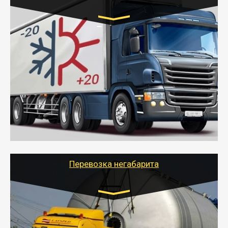
Транспорт:
Газель (1,5 и 3 тонны), Бычок, Еврофура от 5 до
10 тонн
от 6000 руб.
- Рефрижераторные перевозки грузов с
соблюдением температурного режима, работающим
термописцем, санитарной обработкой кузова и мед.
книжкой у водителя.
- Тайгер Логистик поможет быстро перевезти
скоропортящиеся продукты в любой город России с
сохранением качества товаров.
Перевозка негабарита
Цена за км. Рассчитывается
индивидуально