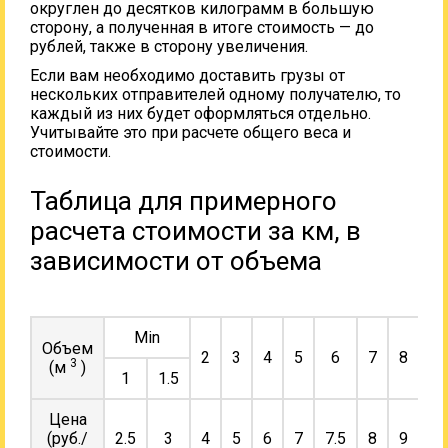
округлен до десятков килограмм в большую
сторону, а полученная в итоге стоимость — до
рублей, также в сторону увеличения.
Если вам необходимо доставить грузы от
нескольких отправителей одному получателю, то
каждый из них будет оформляться отдельно.
Учитывайте это при расчете общего веса и
стоимости.
Таблица для примерного
расчета стоимости за км, в
зависимости от объема
Min
Объем
2
3
4
5
6
7
8
9
3
(м
)
1
1.5
Цена
(руб./
2.5
3
4
5
6
7
7.5
8
9
10