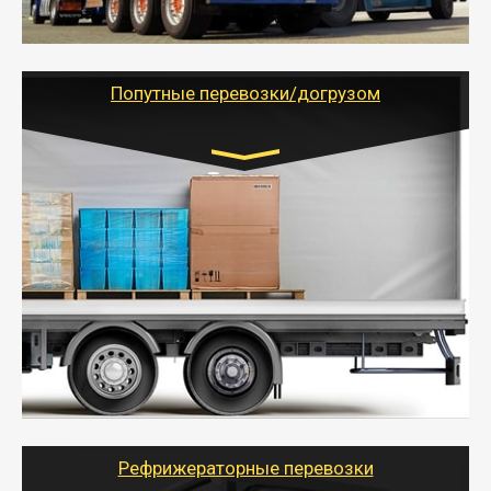
- Тайгер Логистик предоставляет услуги по
грузоперевозкам для физических и юридических лиц
(ИП, ООО) по наличной и безналичной оплате (с
учетом и без учета НДС).
Попутные перевозки/догрузом
Транспорт:
Газель (1,5 и 3 тонны), Бычок, Еврофура от 5 до
10 тонн
от 5000 руб. Возможен догруз
- Экономный способ доставить вещи от 200 кг в
другой город - догрузом или попутно. Попутные
грузоперевозки для физлиц, ИП и юрлиц обходятся
дешевле.
- Тайгер Логистик организует доставку
крупногабаритных и личных вещей по нужному
адресу, при необходимости предоставит грузчиков
для погрузочно-разгрузочных работ при перевозке.
Рефрижераторные перевозки