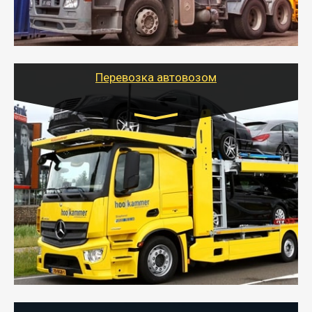
организовать доставку в порт и из порта
стандартных контейнеров на контейнеровозе,
шаландах и площадках (открытых кузовах),
используя надежные крепления.
Перевозка автовозом
Цена за км. Рассчитывается
индивидуально
- Перевозка автовозом от Тайгер Логистик – это
быстрый и безопасный способ доставить несколько
легковых автомобилей за одну поездку в другой
город.
- Наша транспортная компания организует доставку
машин автовозом, подобрав оптимальный маршрут с
учетом всех особенности по пути следования.