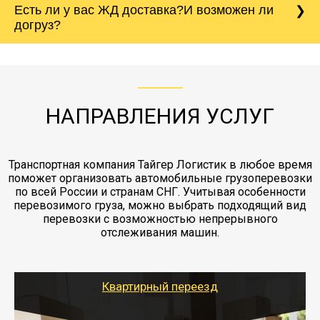
Есть ли у вас ЖД доставка?И возможен ли
непредвиденных ситуаций. Делаем страховку
сантиметров. Идеальная упаковка
морской путь. Речная доставка баржой.
Вашего груза по ставке 0.15 от стоимости
холодильника - обложить картонными
догруз?
груза. Мы сотрудничаем по услугам страховки
коробками и обмотать стрейч пленкой.
с компанией-партнером
ЖД доставка - здесь нет догрузов, только либо
Также у нас есть погрузочно-разгрузочные
"Ингострах".Страховка действует на всех
отдельные вагоны, либо есть контейнерная
работы - грузчики, краны, манипуляторы,
этапах перевозки, начиная от погрузки
жд доставка контейнерами 20 и 40 футов.
упаковка разборка мебели.
заканчивая выгрузкой в пункте получателя.
НАПРАВЛЕНИЯ УСЛУГ
Транспортная компания Тайгер Логистик в любое время
поможет организовать автомобильные грузоперевозки
по всей России и странам СНГ. Учитывая особенности
перевозимого груза, можно выбрать подходящий вид
перевозки с возможностью непрерывного
отслеживания машин.
Квартирный переезд