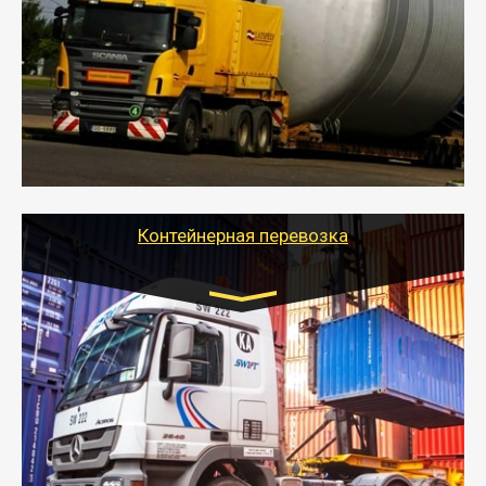
- Перевозка техники и негабаритных грузов
осуществляется после получения разрешения на
перевозку (обычно 7-14 дней).
- Тайгер Логистик в короткие сроки поможет вам
качественно и безопасно перевезти негабаритные
грузы по всей России тралом, манипулятором и
другим транспортом и подобрать оптимальный
вариант перевозки.
Контейнерная перевозка
Цена за км. Рассчитывается
индивидуально
- Контейнерные грузоперевозки на специальном
оборудованном транспорте быстро, качественно и
безопасно.
- Наша транспортная компания поможет