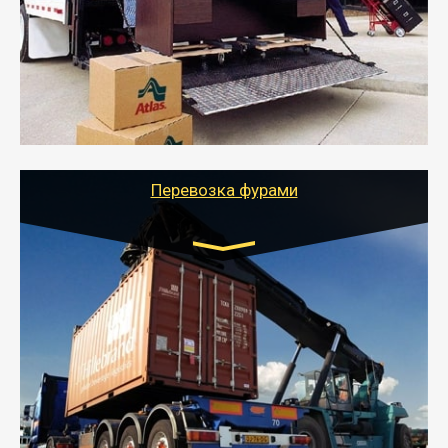
- Служебный или военный переезд может быть на
отдельном авто или догрузом (по меньшей
стоимости).
- Тайгер Логистик подберет автотранспорт, быстро и
качественно организует переезд к новому месту
службы или работы с гарантией сохранности груза и
оформлением документов, подтверждающих
расходы.
Перевозка фурами
Транспорт:
Еврофура Тент от 5 до 10 тонн
грузоподъемность
от 10 000 руб. Возможен догруз
- Доставка фурой до 20 т возможна для больших
объемов грузов, упакованных в коробки, мешки,
паллеты и россыпью в самые отдаленные места
России с гарантией полной сохранности.