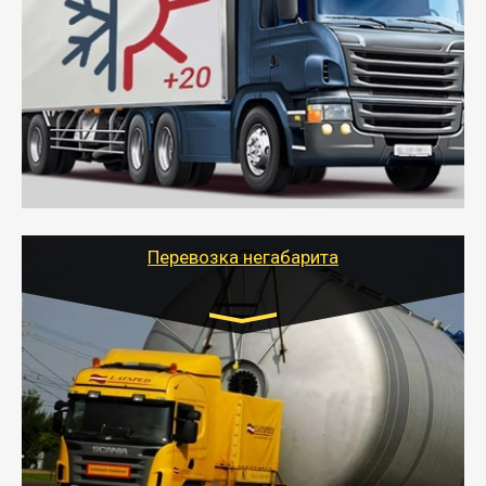
10 тонн
от 6000 руб.
- Рефрижераторные перевозки грузов с
соблюдением температурного режима, работающим
термописцем, санитарной обработкой кузова и мед.
книжкой у водителя.
- Тайгер Логистик поможет быстро перевезти
скоропортящиеся продукты в любой город России с
сохранением качества товаров.
Перевозка негабарита
Цена за км. Рассчитывается
индивидуально
- Перевозка техники и негабаритных грузов
осуществляется после получения разрешения на
перевозку (обычно 7-14 дней).