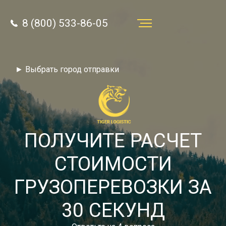
8 (800) 533-86-05
Услуги
► Выбрать город отправки
Преимущества
О компании
Направления
ПОЛУЧИТЕ РАСЧЕТ
Тарифы
СТОИМОСТИ
Отзывы
ГРУЗОПЕРЕВОЗКИ ЗА
8 (800) 533-86-05
Статьи
30 СЕКУНД
Звонок по России бесплатный
Новости
autotransport24@yandex.ru