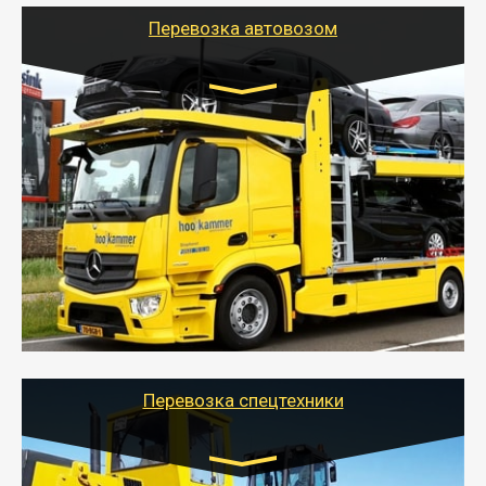
Перевозка автовозом
Цена за км. Рассчитывается
индивидуально
- Перевозка автовозом от Тайгер Логистик – это
быстрый и безопасный способ доставить несколько
легковых автомобилей за одну поездку в другой
город.
- Наша транспортная компания организует доставку
машин автовозом, подобрав оптимальный маршрут с
учетом всех особенности по пути следования.
Перевозка спецтехники