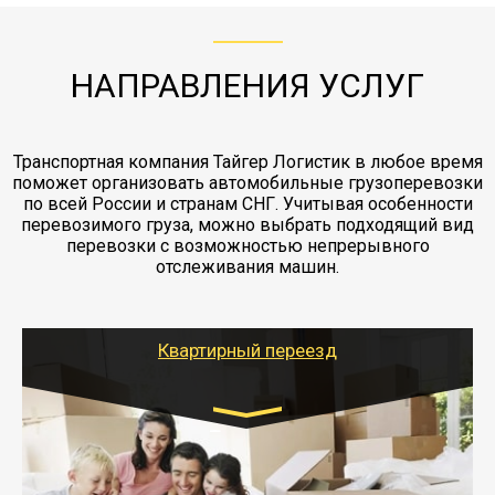
"Ингострах".Страховка действует на всех
отдельные вагоны, либо есть контейнерная
работы - грузчики, краны, манипуляторы,
этапах перевозки, начиная от погрузки
жд доставка контейнерами 20 и 40 футов.
упаковка разборка мебели.
заканчивая выгрузкой в пункте получателя.
НАПРАВЛЕНИЯ УСЛУГ
Транспортная компания Тайгер Логистик в любое время
поможет организовать автомобильные грузоперевозки
по всей России и странам СНГ. Учитывая особенности
перевозимого груза, можно выбрать подходящий вид
перевозки с возможностью непрерывного
отслеживания машин.
Квартирный переезд
Транспорт:
Газель: 1,5 и 3 тонны
от 5000 руб.