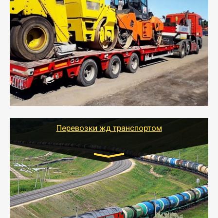
Цена за км. Рассчитывается
индивидуально
- Перевозка спецтехники (трактора, экскаватора,
комбайна) осуществляется тралом и требует
получения разрешения для следования по
выбранному маршруту.
- Тайгер Логистик поможет доставить спецтехнику в
любой город России с учетом особенностей дороги,
выбрав оптимальный способ и вид трала
(модульный, раздвижной, с низкорамной площадкой
и т.д.)
Перевозки жд транспортом
Цена за км рассчитывается
индивидуально
- Организация перевозок ж/д транспортом - быстро,
удобно и выгодно.