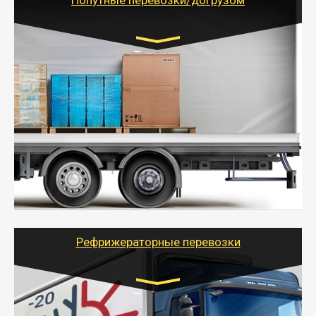
Попутные перевозки/догрузом
Транспорт:
Газель (1,5 и 3 тонны), Бычок, Еврофура от 5 до
10 тонн
от 5000 руб. Возможен догруз
- Экономный способ доставить вещи от 200 кг в
другой город - догрузом или попутно. Попутные
грузоперевозки для физлиц, ИП и юрлиц обходятся
дешевле.
- Тайгер Логистик организует доставку
крупногабаритных и личных вещей по нужному
адресу, при необходимости предоставит грузчиков
для погрузочно-разгрузочных работ при перевозке.
Рефрижераторные перевозки
Транспорт:
Газель (1,5 и 3 тонны), Бычок, Еврофура от 5 до