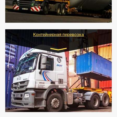
- Тайгер Логистик в короткие сроки поможет вам
качественно и безопасно перевезти негабаритные
грузы по всей России тралом, манипулятором и
другим транспортом и подобрать оптимальный
вариант перевозки.
Контейнерная перевозка
Цена за км. Рассчитывается
индивидуально
- Контейнерные грузоперевозки на специальном
оборудованном транспорте быстро, качественно и
безопасно.
- Наша транспортная компания поможет
организовать доставку в порт и из порта
стандартных контейнеров на контейнеровозе,
шаландах и площадках (открытых кузовах),
используя надежные крепления.