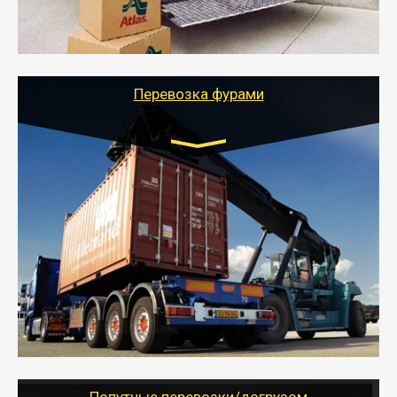
- Тайгер Логистик подберет автотранспорт, быстро и
качественно организует переезд к новому месту
службы или работы с гарантией сохранности груза и
оформлением документов, подтверждающих
расходы.
Перевозка фурами
Транспорт:
Еврофура Тент от 5 до 10 тонн
грузоподъемность
от 10 000 руб. Возможен догруз
- Доставка фурой до 20 т возможна для больших
объемов грузов, упакованных в коробки, мешки,
паллеты и россыпью в самые отдаленные места
России с гарантией полной сохранности.
- Тайгер Логистик предоставляет услуги по
грузоперевозкам для физических и юридических лиц
(ИП, ООО) по наличной и безналичной оплате (с
учетом и без учета НДС).