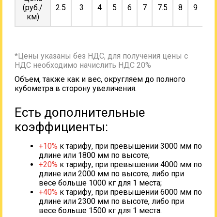
(руб./
2.5
3
4
5
6
7
7.5
8
9
10
км)
*Цены указаны без НДС, для получения цены с
НДС необходимо начислить НДС 20%
Объем, также как и вес, округляем до полного
кубометра в сторону увеличения.
Есть дополнительные
коэффициенты:
+10%
к тарифу, при превышении 3000 мм по
длине или 1800 мм по высоте;
+20%
к тарифу, при превышении 4000 мм по
длине или 2000 мм по высоте, либо при
весе больше 1000 кг для 1 места;
+40%
к тарифу, при превышении 6000 мм по
длине или 2300 мм по высоте, либо при
весе больше 1500 кг для 1 места.