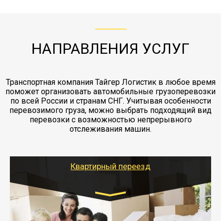
с компанией-партнером
ЖД доставка - здесь нет догрузов, только либо
Также у нас есть погрузочно-разгрузочные
"Ингострах".Страховка действует на всех
отдельные вагоны, либо есть контейнерная
работы - грузчики, краны, манипуляторы,
этапах перевозки, начиная от погрузки
жд доставка контейнерами 20 и 40 футов.
упаковка разборка мебели.
заканчивая выгрузкой в пункте получателя.
НАПРАВЛЕНИЯ УСЛУГ
Транспортная компания Тайгер Логистик в любое время
поможет организовать автомобильные грузоперевозки
по всей России и странам СНГ. Учитывая особенности
перевозимого груза, можно выбрать подходящий вид
перевозки с возможностью непрерывного
отслеживания машин.
Квартирный переезд
Транспорт:
Газель: 1,5 и 3 тонны