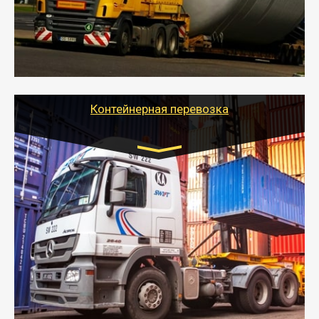
перевозку (обычно 7-14 дней).
- Тайгер Логистик в короткие сроки поможет вам
качественно и безопасно перевезти негабаритные
грузы по всей России тралом, манипулятором и
другим транспортом и подобрать оптимальный
вариант перевозки.
Контейнерная перевозка
Цена за км. Рассчитывается
индивидуально
- Контейнерные грузоперевозки на специальном
оборудованном транспорте быстро, качественно и
безопасно.
- Наша транспортная компания поможет
организовать доставку в порт и из порта
стандартных контейнеров на контейнеровозе,
шаландах и площадках (открытых кузовах),
используя надежные крепления.