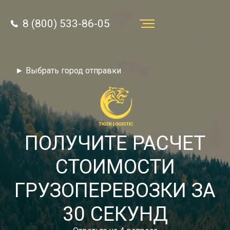
8 (800) 533-86-05
Услуги
► Выбрать город отправки
Преимущества
О компании
Направления
ПОЛУЧИТЕ РАСЧЕТ
Тарифы
СТОИМОСТИ
Отзывы
ГРУЗОПЕРЕВОЗКИ ЗА
8 (800) 533-86-05
Статьи
30 СЕКУНД
Звонок по России бесплатный
Новости
autotransport24@yandex.ru