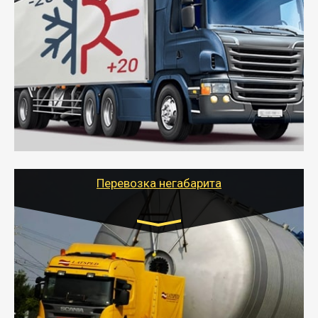
Газель (1,5 и 3 тонны), Бычок, Еврофура от 5 до
10 тонн
от 6000 руб.
- Рефрижераторные перевозки грузов с
соблюдением температурного режима, работающим
термописцем, санитарной обработкой кузова и мед.
книжкой у водителя.
- Тайгер Логистик поможет быстро перевезти
скоропортящиеся продукты в любой город России с
сохранением качества товаров.
Перевозка негабарита
Цена за км. Рассчитывается
индивидуально
- Перевозка техники и негабаритных грузов
осуществляется после получения разрешения на