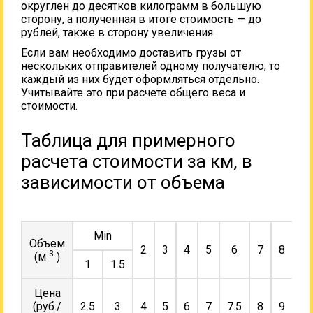
округлен до десятков килограмм в большую
сторону, а полученная в итоге стоимость — до
рублей, также в сторону увеличения.
Если вам необходимо доставить грузы от
нескольких отправителей одному получателю, то
каждый из них будет оформляться отдельно.
Учитывайте это при расчете общего веса и
стоимости.
Таблица для примерного
расчета стоимости за км, в
зависимости от объема
Min
Объем
2
3
4
5
6
7
8
9
3
(м
)
1
1.5
Цена
(руб./
2.5
3
4
5
6
7
7.5
8
9
10