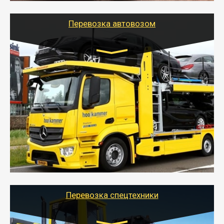
Перевозка автовозом
Цена за км. Рассчитывается
индивидуально
- Перевозка автовозом от Тайгер Логистик – это
быстрый и безопасный способ доставить несколько
легковых автомобилей за одну поездку в другой
город.
- Наша транспортная компания организует доставку
машин автовозом, подобрав оптимальный маршрут с
учетом всех особенности по пути следования.
Перевозка спецтехники