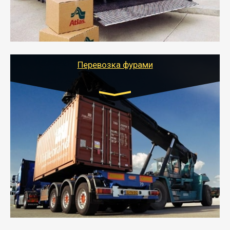
- Тайгер Логистик подберет автотранспорт, быстро и
качественно организует переезд к новому месту
службы или работы с гарантией сохранности груза и
оформлением документов, подтверждающих
расходы.
Перевозка фурами
Транспорт:
Еврофура Тент от 5 до 10 тонн
грузоподъемность
от 10 000 руб. Возможен догруз
- Доставка фурой до 20 т возможна для больших
объемов грузов, упакованных в коробки, мешки,
паллеты и россыпью в самые отдаленные места
России с гарантией полной сохранности.
- Тайгер Логистик предоставляет услуги по
грузоперевозкам для физических и юридических лиц
(ИП, ООО) по наличной и безналичной оплате (с