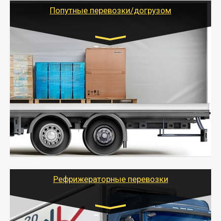
учетом и без учета НДС).
Попутные перевозки/догрузом
Транспорт:
Газель (1,5 и 3 тонны), Бычок, Еврофура от 5 до
10 тонн
от 5000 руб. Возможен догруз
- Экономный способ доставить вещи от 200 кг в
другой город - догрузом или попутно. Попутные
грузоперевозки для физлиц, ИП и юрлиц обходятся
дешевле.
- Тайгер Логистик организует доставку
крупногабаритных и личных вещей по нужному
адресу, при необходимости предоставит грузчиков
для погрузочно-разгрузочных работ при перевозке.
Рефрижераторные перевозки
Транспорт: