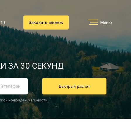
.ru
.ru
Заказать звонок
Заказать звонок
Меню
Меню
Услуги
И ЗА 30 СЕКУНД
реимущества
Быстрый расчет
икой конфиденциальности
О компании
Направления