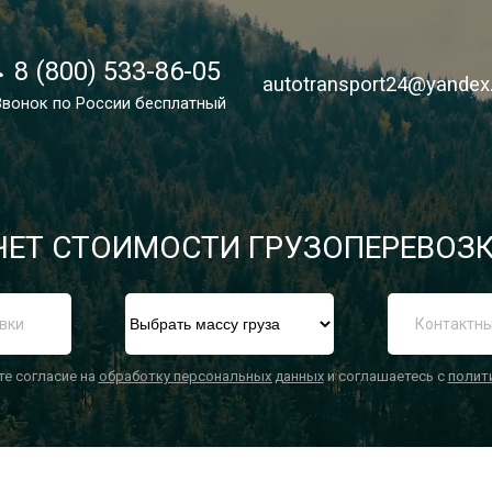
8 (800) 533-86-05
8 (800) 533-86-05
autotransport24@yandex
autotransport24@yandex
Звонок по России бесплатный
Звонок по России бесплатный
ЕТ СТОИМОСТИ ГРУЗОПЕРЕВОЗК
П
те согласие на
обработку персональных данных
и соглашаетесь с
полит