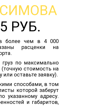
АСИМОВА
Тарифы
5 РУБ.
Отзывы
ов более чем в 4 000
Статьи
азаны расценки на
орта.
Новости
 груз по максимально
 (точную стоимость на
 или оставьте заявку).
Документы
кими способами, в том
листы которой заберут
Контакты
о указанному адресу.
енностей и габаритов,