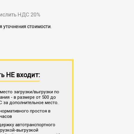
числить НДС 20%
я уточнения стоимости.
ь НЕ входит:
место загрузки/выгрузки по
ния - в размере от 500 до
С за дополнительное место.
нормативного простоя в
 часов
держку автотранспортного
грузкой-выгрузкой