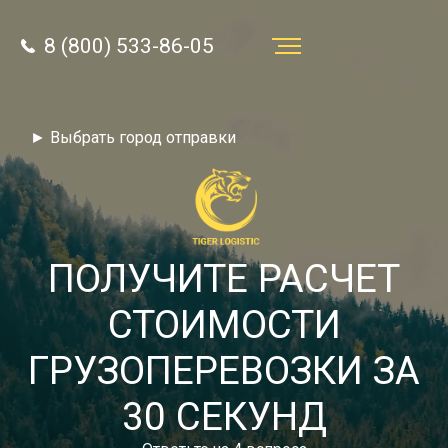
8 (800) 533-86-05
Услуги
► Выбрать город отправки
Преимущества
О компании
Направления
ПОЛУЧИТЕ РАСЧЕТ
Тарифы
СТОИМОСТИ
Отзывы
ГРУЗОПЕРЕВОЗКИ ЗА
8 (800) 533-86-05
Статьи
30 СЕКУНД
Звонок по России бесплатный
Новости
autotransport24@yandex.ru