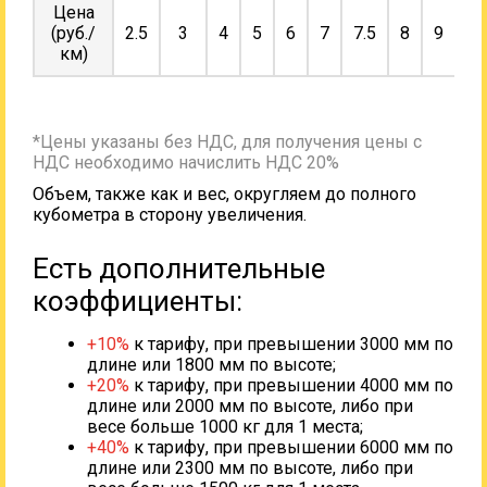
Цена
(руб./
2.5
3
4
5
6
7
7.5
8
9
10
км)
*Цены указаны без НДС, для получения цены с
НДС необходимо начислить НДС 20%
Объем, также как и вес, округляем до полного
кубометра в сторону увеличения.
Есть дополнительные
коэффициенты:
+10%
к тарифу, при превышении 3000 мм по
длине или 1800 мм по высоте;
+20%
к тарифу, при превышении 4000 мм по
длине или 2000 мм по высоте, либо при
весе больше 1000 кг для 1 места;
+40%
к тарифу, при превышении 6000 мм по
длине или 2300 мм по высоте, либо при