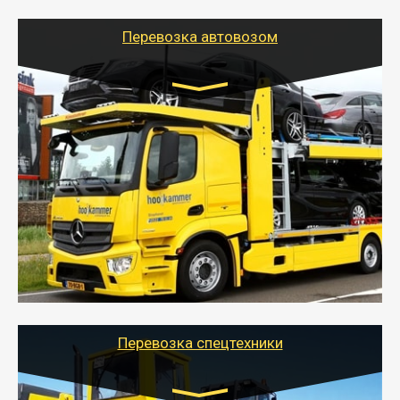
Перевозка автовозом
Цена за км. Рассчитывается
индивидуально
- Перевозка автовозом от Тайгер Логистик – это
быстрый и безопасный способ доставить несколько
легковых автомобилей за одну поездку в другой
город.
- Наша транспортная компания организует доставку
машин автовозом, подобрав оптимальный маршрут с
учетом всех особенности по пути следования.
Перевозка спецтехники