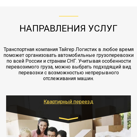
ЖД доставка - здесь нет догрузов, только либо
Также у нас есть погрузочно-разгрузочные
"Ингострах".Страховка действует на всех
отдельные вагоны, либо есть контейнерная
работы - грузчики, краны, манипуляторы,
этапах перевозки, начиная от погрузки
жд доставка контейнерами 20 и 40 футов.
упаковка разборка мебели.
заканчивая выгрузкой в пункте получателя.
НАПРАВЛЕНИЯ УСЛУГ
Транспортная компания Тайгер Логистик в любое время
поможет организовать автомобильные грузоперевозки
по всей России и странам СНГ. Учитывая особенности
перевозимого груза, можно выбрать подходящий вид
перевозки с возможностью непрерывного
отслеживания машин.
Квартирный переезд
Транспорт:
Газель: 1,5 и 3 тонны