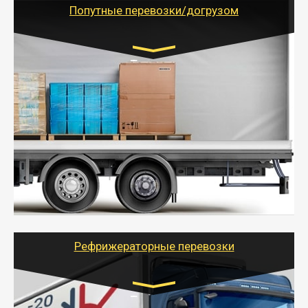
учетом и без учета НДС).
Попутные перевозки/догрузом
Транспорт:
Газель (1,5 и 3 тонны), Бычок, Еврофура от 5 до
10 тонн
от 5000 руб. Возможен догруз
- Экономный способ доставить вещи от 200 кг в
другой город - догрузом или попутно. Попутные
грузоперевозки для физлиц, ИП и юрлиц обходятся
дешевле.
- Тайгер Логистик организует доставку
крупногабаритных и личных вещей по нужному
адресу, при необходимости предоставит грузчиков
для погрузочно-разгрузочных работ при перевозке.
Рефрижераторные перевозки
Транспорт: