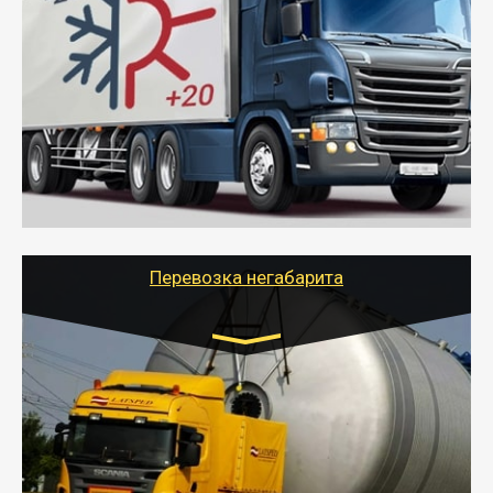
Газель (1,5 и 3 тонны), Бычок, Еврофура от 5 до
10 тонн
от 6000 руб.
- Рефрижераторные перевозки грузов с
соблюдением температурного режима, работающим
термописцем, санитарной обработкой кузова и мед.
книжкой у водителя.
- Тайгер Логистик поможет быстро перевезти
скоропортящиеся продукты в любой город России с
сохранением качества товаров.
Перевозка негабарита
Цена за км. Рассчитывается
индивидуально
- Перевозка техники и негабаритных грузов
осуществляется после получения разрешения на