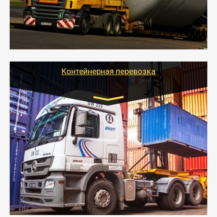
перевозку (обычно 7-14 дней).
- Тайгер Логистик в короткие сроки поможет вам
качественно и безопасно перевезти негабаритные
грузы по всей России тралом, манипулятором и
другим транспортом и подобрать оптимальный
вариант перевозки.
Контейнерная перевозка
Цена за км. Рассчитывается
индивидуально
- Контейнерные грузоперевозки на специальном
оборудованном транспорте быстро, качественно и
безопасно.
- Наша транспортная компания поможет
организовать доставку в порт и из порта
стандартных контейнеров на контейнеровозе,
шаландах и площадках (открытых кузовах),
используя надежные крепления.