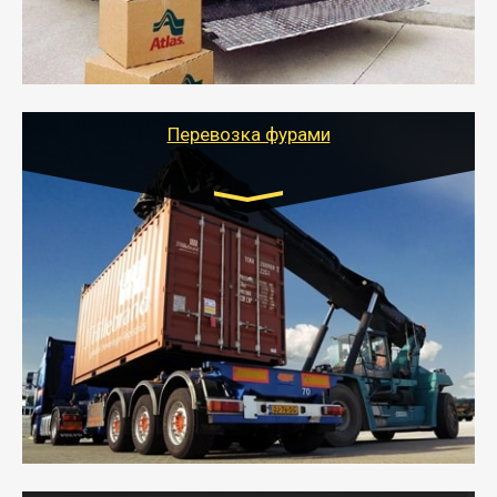
- Тайгер Логистик подберет автотранспорт, быстро и
качественно организует переезд к новому месту
службы или работы с гарантией сохранности груза и
оформлением документов, подтверждающих
расходы.
Перевозка фурами
Транспорт:
Еврофура Тент от 5 до 10 тонн
грузоподъемность
от 10 000 руб. Возможен догруз
- Доставка фурой до 20 т возможна для больших
объемов грузов, упакованных в коробки, мешки,
паллеты и россыпью в самые отдаленные места
России с гарантией полной сохранности.
- Тайгер Логистик предоставляет услуги по
грузоперевозкам для физических и юридических лиц
(ИП, ООО) по наличной и безналичной оплате (с