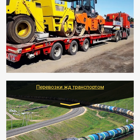
Цена за км. Рассчитывается
индивидуально
- Перевозка спецтехники (трактора, экскаватора,
комбайна) осуществляется тралом и требует
получения разрешения для следования по
выбранному маршруту.
- Тайгер Логистик поможет доставить спецтехнику в
любой город России с учетом особенностей дороги,
выбрав оптимальный способ и вид трала
(модульный, раздвижной, с низкорамной площадкой
и т.д.)
Перевозки жд транспортом
Цена за км рассчитывается
индивидуально
- Организация перевозок ж/д транспортом - быстро,