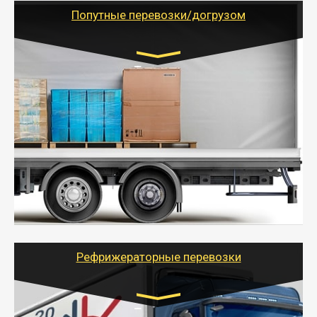
учетом и без учета НДС).
Попутные перевозки/догрузом
Транспорт:
Газель (1,5 и 3 тонны), Бычок, Еврофура от 5 до
10 тонн
от 5000 руб. Возможен догруз
- Экономный способ доставить вещи от 200 кг в
другой город - догрузом или попутно. Попутные
грузоперевозки для физлиц, ИП и юрлиц обходятся
дешевле.
- Тайгер Логистик организует доставку
крупногабаритных и личных вещей по нужному
адресу, при необходимости предоставит грузчиков
для погрузочно-разгрузочных работ при перевозке.
Рефрижераторные перевозки
Транспорт: