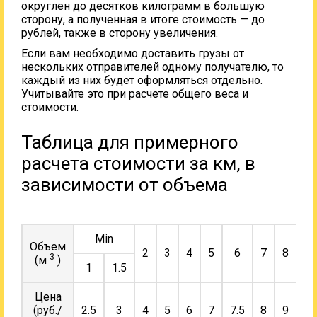
округлен до десятков килограмм в большую
сторону, а полученная в итоге стоимость — до
рублей, также в сторону увеличения.
Если вам необходимо доставить грузы от
нескольких отправителей одному получателю, то
каждый из них будет оформляться отдельно.
Учитывайте это при расчете общего веса и
стоимости.
Таблица для примерного
расчета стоимости за км, в
зависимости от объема
Min
Объем
2
3
4
5
6
7
8
9
3
(м
)
1
1.5
Цена
(руб./
2.5
3
4
5
6
7
7.5
8
9
10