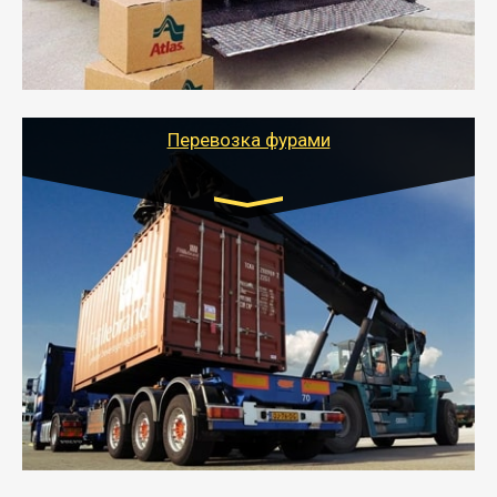
- Тайгер Логистик подберет автотранспорт, быстро и
качественно организует переезд к новому месту
службы или работы с гарантией сохранности груза и
оформлением документов, подтверждающих
расходы.
Перевозка фурами
Транспорт:
Еврофура Тент от 5 до 10 тонн
грузоподъемность
от 10 000 руб. Возможен догруз
- Доставка фурой до 20 т возможна для больших
объемов грузов, упакованных в коробки, мешки,
паллеты и россыпью в самые отдаленные места
России с гарантией полной сохранности.
- Тайгер Логистик предоставляет услуги по
грузоперевозкам для физических и юридических лиц
(ИП, ООО) по наличной и безналичной оплате (с