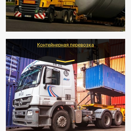
перевозку (обычно 7-14 дней).
- Тайгер Логистик в короткие сроки поможет вам
качественно и безопасно перевезти негабаритные
грузы по всей России тралом, манипулятором и
другим транспортом и подобрать оптимальный
вариант перевозки.
Контейнерная перевозка
Цена за км. Рассчитывается
индивидуально
- Контейнерные грузоперевозки на специальном
оборудованном транспорте быстро, качественно и
безопасно.
- Наша транспортная компания поможет
организовать доставку в порт и из порта
стандартных контейнеров на контейнеровозе,
шаландах и площадках (открытых кузовах),
используя надежные крепления.