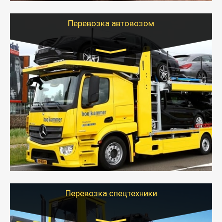
Перевозка автовозом
Цена за км. Рассчитывается
индивидуально
- Перевозка автовозом от Тайгер Логистик – это
быстрый и безопасный способ доставить несколько
легковых автомобилей за одну поездку в другой
город.
- Наша транспортная компания организует доставку
машин автовозом, подобрав оптимальный маршрут с
учетом всех особенности по пути следования.
Перевозка спецтехники