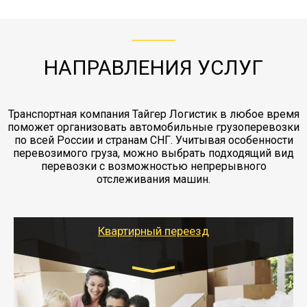
с компанией-партнером
ЖД доставка - здесь нет догрузов, только либо
Также у нас есть погрузочно-разгрузочные
"Ингострах".Страховка действует на всех
отдельные вагоны, либо есть контейнерная
работы - грузчики, краны, манипуляторы,
этапах перевозки, начиная от погрузки
жд доставка контейнерами 20 и 40 футов.
упаковка разборка мебели.
заканчивая выгрузкой в пункте получателя.
НАПРАВЛЕНИЯ УСЛУГ
Транспортная компания Тайгер Логистик в любое время
поможет организовать автомобильные грузоперевозки
по всей России и странам СНГ. Учитывая особенности
перевозимого груза, можно выбрать подходящий вид
перевозки с возможностью непрерывного
отслеживания машин.
Квартирный переезд
Транспорт:
Газель: 1,5 и 3 тонны