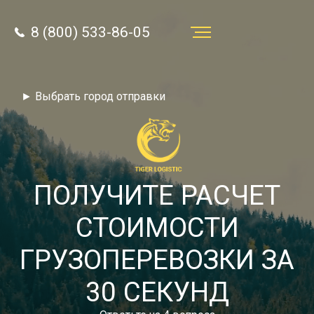
8 (800) 533-86-05
Услуги
► Выбрать город отправки
Преимущества
О компании
Направления
ПОЛУЧИТЕ РАСЧЕТ
Тарифы
СТОИМОСТИ
Отзывы
ГРУЗОПЕРЕВОЗКИ ЗА
8 (800) 533-86-05
Статьи
30 СЕКУНД
Звонок по России бесплатный
Новости
autotransport24@yandex.ru