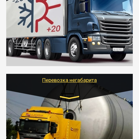
Газель (1,5 и 3 тонны), Бычок, Еврофура от 5 до
10 тонн
от 6000 руб.
- Рефрижераторные перевозки грузов с
соблюдением температурного режима, работающим
термописцем, санитарной обработкой кузова и мед.
книжкой у водителя.
- Тайгер Логистик поможет быстро перевезти
скоропортящиеся продукты в любой город России с
сохранением качества товаров.
Перевозка негабарита
Цена за км. Рассчитывается
индивидуально
- Перевозка техники и негабаритных грузов
осуществляется после получения разрешения на