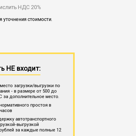
числить НДС 20%
я уточнения стоимости.
ь НЕ входит:
место загрузки/выгрузки по
ния - в размере от 500 до
С за дополнительное место.
нормативного простоя в
 часов
держку автотранспортного
грузкой-выгрузкой
 рублей за каждые полные 12