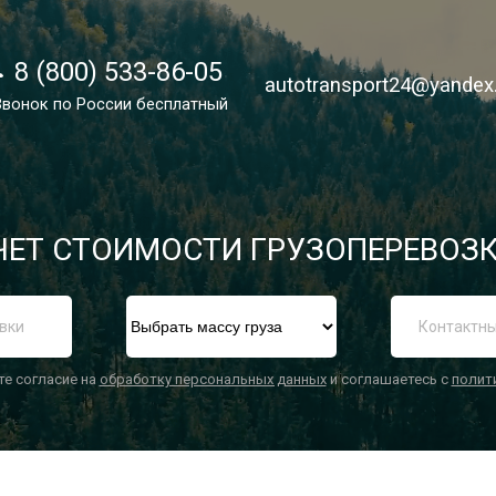
8 (800) 533-86-05
8 (800) 533-86-05
autotransport24@yandex
autotransport24@yandex
Звонок по России бесплатный
Звонок по России бесплатный
ЕТ СТОИМОСТИ ГРУЗОПЕРЕВОЗК
П
те согласие на
обработку персональных данных
и соглашаетесь с
полит