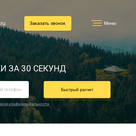
.ru
.ru
Заказать звонок
Заказать звонок
Меню
Меню
Услуги
И ЗА 30 СЕКУНД
реимущества
Быстрый расчет
икой конфиденциальности
О компании
Направления