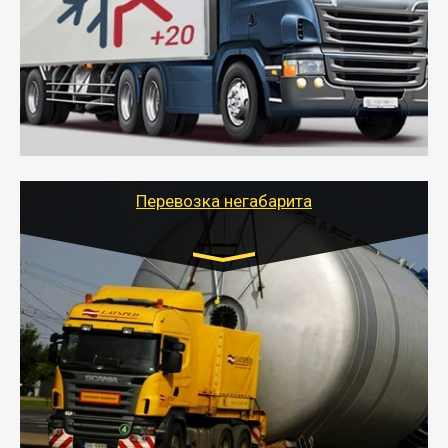
от 6000 руб.
- Рефрижераторные перевозки грузов с
соблюдением температурного режима, работающим
термописцем, санитарной обработкой кузова и мед.
книжкой у водителя.
- Тайгер Логистик поможет быстро перевезти
скоропортящиеся продукты в любой город России с
сохранением качества товаров.
Перевозка негабарита
Цена за км. Рассчитывается
индивидуально
- Перевозка техники и негабаритных грузов
осуществляется после получения разрешения на
перевозку (обычно 7-14 дней).
- Тайгер Логистик в короткие сроки поможет вам
качественно и безопасно перевезти негабаритные