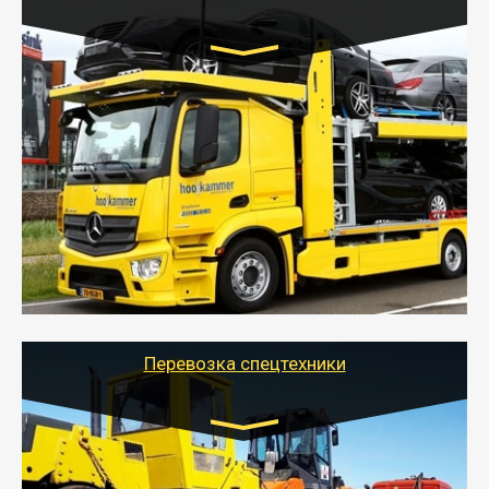
Цена за км. Рассчитывается
индивидуально
- Перевозка автовозом от Тайгер Логистик – это
быстрый и безопасный способ доставить несколько
легковых автомобилей за одну поездку в другой
город.
- Наша транспортная компания организует доставку
машин автовозом, подобрав оптимальный маршрут с
учетом всех особенности по пути следования.
Перевозка спецтехники
Цена за км. Рассчитывается