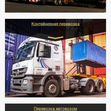
грузы по всей России тралом, манипулятором и
другим транспортом и подобрать оптимальный
вариант перевозки.
Контейнерная перевозка
Цена за км. Рассчитывается
индивидуально
- Контейнерные грузоперевозки на специальном
оборудованном транспорте быстро, качественно и
безопасно.
- Наша транспортная компания поможет
организовать доставку в порт и из порта
стандартных контейнеров на контейнеровозе,
шаландах и площадках (открытых кузовах),
используя надежные крепления.
Перевозка автовозом