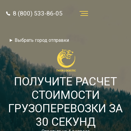
8 (800) 533-86-05
Услуги
► Выбрать город отправки
Преимущества
О компании
Направления
ПОЛУЧИТЕ РАСЧЕТ
Тарифы
СТОИМОСТИ
Отзывы
ГРУЗОПЕРЕВОЗКИ ЗА
8 (800) 533-86-05
Статьи
30 СЕКУНД
Звонок по России бесплатный
Новости
autotransport24@yandex.ru