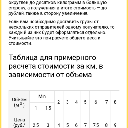
округлен до десятков килограмм в большую
сторону, а полученная в итоге стоимость — до
рублей, также в сторону увеличения.
Если вам необходимо доставить грузы от
нескольких отправителей одному получателю, то
каждый из них будет оформляться отдельно.
Учитывайте это при расчете общего веса и
стоимости.
Таблица для примерного
расчета стоимости за км, в
зависимости от объема
Min
Объем
2
3
4
5
6
7
8
9
3
(м
)
1
1.5
Цена
(руб./
2.5
3
4
5
6
7
7.5
8
9
10