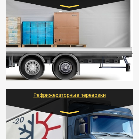
Транспорт:
Газель (1,5 и 3 тонны), Бычок, Еврофура от 5 до
10 тонн
от 5000 руб. Возможен догруз
- Экономный способ доставить вещи от 200 кг в
другой город - догрузом или попутно. Попутные
грузоперевозки для физлиц, ИП и юрлиц обходятся
дешевле.
- Тайгер Логистик организует доставку
крупногабаритных и личных вещей по нужному
адресу, при необходимости предоставит грузчиков
для погрузочно-разгрузочных работ при перевозке.
Рефрижераторные перевозки
Транспорт:
Газель (1,5 и 3 тонны), Бычок, Еврофура от 5 до
10 тонн