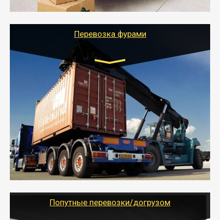
службы или работы с гарантией сохранности груза и
оформлением документов, подтверждающих
расходы.
Перевозка фурами
Транспорт:
Еврофура Тент от 5 до 10 тонн
грузоподъемность
от 10 000 руб. Возможен догруз
- Доставка фурой до 20 т возможна для больших
объемов грузов, упакованных в коробки, мешки,
паллеты и россыпью в самые отдаленные места
России с гарантией полной сохранности.
- Тайгер Логистик предоставляет услуги по
грузоперевозкам для физических и юридических лиц
(ИП, ООО) по наличной и безналичной оплате (с
учетом и без учета НДС).
Попутные перевозки/догрузом