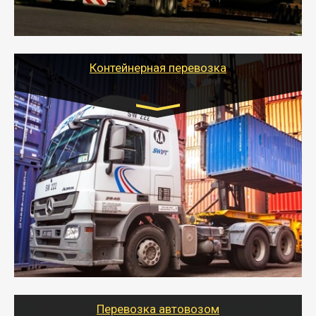
грузы по всей России тралом, манипулятором и
другим транспортом и подобрать оптимальный
вариант перевозки.
Контейнерная перевозка
Цена за км. Рассчитывается
индивидуально
- Контейнерные грузоперевозки на специальном
оборудованном транспорте быстро, качественно и
безопасно.
- Наша транспортная компания поможет
организовать доставку в порт и из порта
стандартных контейнеров на контейнеровозе,
шаландах и площадках (открытых кузовах),
используя надежные крепления.
Перевозка автовозом