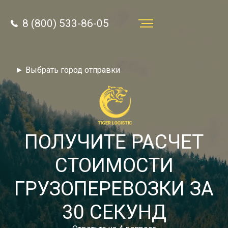
8 (800) 533-86-05
Услуги
► Выбрать город отправки
Преимущества
О компании
Направления
ПОЛУЧИТЕ РАСЧЕТ
Тарифы
СТОИМОСТИ
Отзывы
ГРУЗОПЕРЕВОЗКИ ЗА
8 (800) 533-86-05
Статьи
30 СЕКУНД
Звонок по России бесплатный
Новости
autotransport24@yandex.ru