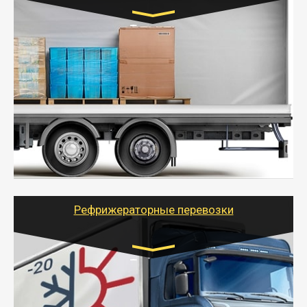
Транспорт:
Газель (1,5 и 3 тонны), Бычок, Еврофура от 5 до
10 тонн
от 5000 руб. Возможен догруз
- Экономный способ доставить вещи от 200 кг в
другой город - догрузом или попутно. Попутные
грузоперевозки для физлиц, ИП и юрлиц обходятся
дешевле.
- Тайгер Логистик организует доставку
крупногабаритных и личных вещей по нужному
адресу, при необходимости предоставит грузчиков
для погрузочно-разгрузочных работ при перевозке.
Рефрижераторные перевозки
Транспорт:
Газель (1,5 и 3 тонны), Бычок, Еврофура от 5 до
10 тонн