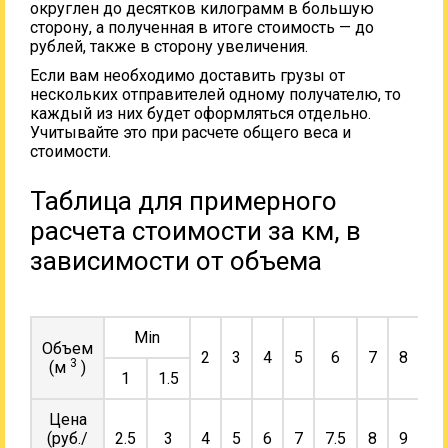
округлен до десятков килограмм в большую
сторону, а полученная в итоге стоимость — до
рублей, также в сторону увеличения.
Если вам необходимо доставить грузы от
нескольких отправителей одному получателю, то
каждый из них будет оформляться отдельно.
Учитывайте это при расчете общего веса и
стоимости.
Таблица для примерного
расчета стоимости за км, в
зависимости от объема
Min
Объем
2
3
4
5
6
7
8
9
3
(м
)
1
1.5
Цена
(руб./
2.5
3
4
5
6
7
7.5
8
9
10