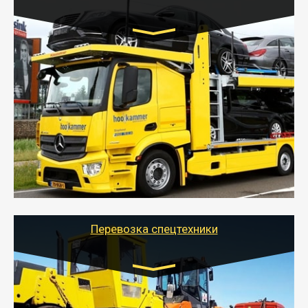
Цена за км. Рассчитывается
индивидуально
- Перевозка автовозом от Тайгер Логистик – это
быстрый и безопасный способ доставить несколько
легковых автомобилей за одну поездку в другой
город.
- Наша транспортная компания организует доставку
машин автовозом, подобрав оптимальный маршрут с
учетом всех особенности по пути следования.
Перевозка спецтехники
Цена за км. Рассчитывается