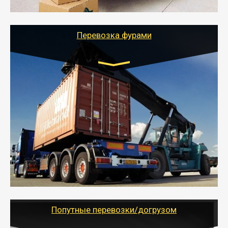
службы или работы с гарантией сохранности груза и
оформлением документов, подтверждающих
расходы.
Перевозка фурами
Транспорт:
Еврофура Тент от 5 до 10 тонн
грузоподъемность
от 10 000 руб. Возможен догруз
- Доставка фурой до 20 т возможна для больших
объемов грузов, упакованных в коробки, мешки,
паллеты и россыпью в самые отдаленные места
России с гарантией полной сохранности.
- Тайгер Логистик предоставляет услуги по
грузоперевозкам для физических и юридических лиц
(ИП, ООО) по наличной и безналичной оплате (с
учетом и без учета НДС).
Попутные перевозки/догрузом