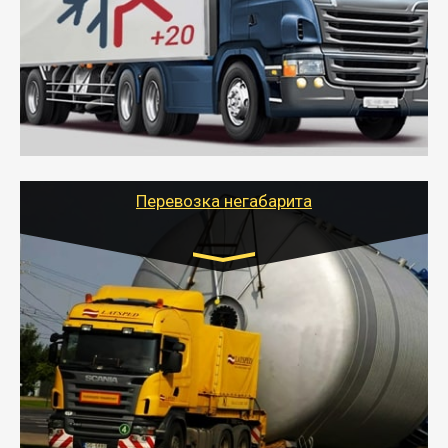
от 6000 руб.
- Рефрижераторные перевозки грузов с
соблюдением температурного режима, работающим
термописцем, санитарной обработкой кузова и мед.
книжкой у водителя.
- Тайгер Логистик поможет быстро перевезти
скоропортящиеся продукты в любой город России с
сохранением качества товаров.
Перевозка негабарита
Цена за км. Рассчитывается
индивидуально
- Перевозка техники и негабаритных грузов
осуществляется после получения разрешения на
перевозку (обычно 7-14 дней).
- Тайгер Логистик в короткие сроки поможет вам
качественно и безопасно перевезти негабаритные