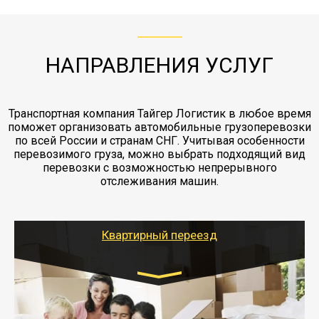
ЖД доставка - здесь нет догрузов, только либо
Также у нас есть погрузочно-разгрузочные
"Ингострах".Страховка действует на всех
отдельные вагоны, либо есть контейнерная
работы - грузчики, краны, манипуляторы,
этапах перевозки, начиная от погрузки
жд доставка контейнерами 20 и 40 футов.
упаковка разборка мебели.
заканчивая выгрузкой в пункте получателя.
НАПРАВЛЕНИЯ УСЛУГ
Транспортная компания Тайгер Логистик в любое время
поможет организовать автомобильные грузоперевозки
по всей России и странам СНГ. Учитывая особенности
перевозимого груза, можно выбрать подходящий вид
перевозки с возможностью непрерывного
отслеживания машин.
Квартирный переезд
Транспорт:
Газель: 1,5 и 3 тонны