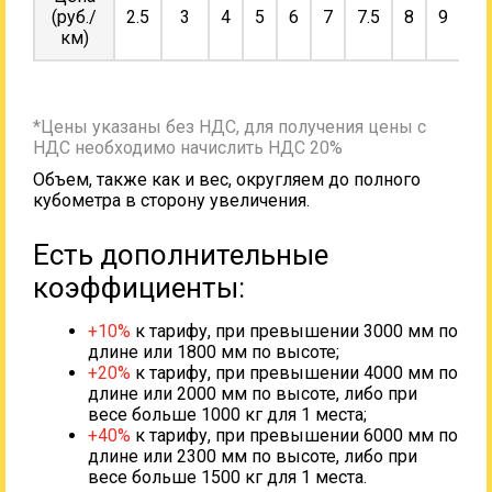
(руб./
2.5
3
4
5
6
7
7.5
8
9
10
км)
*Цены указаны без НДС, для получения цены с
НДС необходимо начислить НДС 20%
Объем, также как и вес, округляем до полного
кубометра в сторону увеличения.
Есть дополнительные
коэффициенты:
+10%
к тарифу, при превышении 3000 мм по
длине или 1800 мм по высоте;
+20%
к тарифу, при превышении 4000 мм по
длине или 2000 мм по высоте, либо при
весе больше 1000 кг для 1 места;
+40%
к тарифу, при превышении 6000 мм по
длине или 2300 мм по высоте, либо при
весе больше 1500 кг для 1 места.