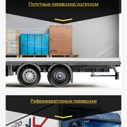
учетом и без учета НДС).
Попутные перевозки/догрузом
Транспорт:
Газель (1,5 и 3 тонны), Бычок, Еврофура от 5 до
10 тонн
от 5000 руб. Возможен догруз
- Экономный способ доставить вещи от 200 кг в
другой город - догрузом или попутно. Попутные
грузоперевозки для физлиц, ИП и юрлиц обходятся
дешевле.
- Тайгер Логистик организует доставку
крупногабаритных и личных вещей по нужному
адресу, при необходимости предоставит грузчиков
для погрузочно-разгрузочных работ при перевозке.
Рефрижераторные перевозки
Транспорт: