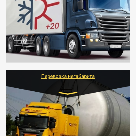
Газель (1,5 и 3 тонны), Бычок, Еврофура от 5 до
10 тонн
от 6000 руб.
- Рефрижераторные перевозки грузов с
соблюдением температурного режима, работающим
термописцем, санитарной обработкой кузова и мед.
книжкой у водителя.
- Тайгер Логистик поможет быстро перевезти
скоропортящиеся продукты в любой город России с
сохранением качества товаров.
Перевозка негабарита
Цена за км. Рассчитывается
индивидуально
- Перевозка техники и негабаритных грузов
осуществляется после получения разрешения на