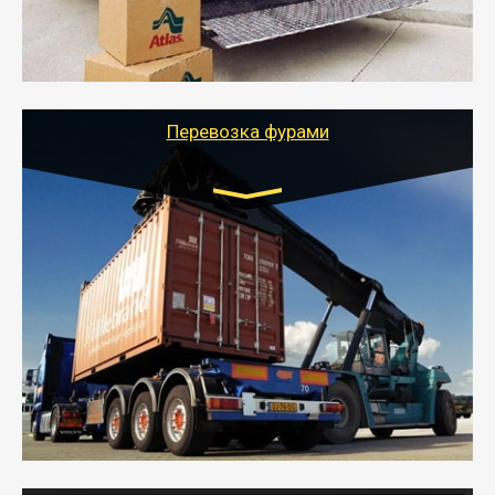
- Тайгер Логистик подберет автотранспорт, быстро и
качественно организует переезд к новому месту
службы или работы с гарантией сохранности груза и
оформлением документов, подтверждающих
расходы.
Перевозка фурами
Транспорт:
Еврофура Тент от 5 до 10 тонн
грузоподъемность
от 10 000 руб. Возможен догруз
- Доставка фурой до 20 т возможна для больших
объемов грузов, упакованных в коробки, мешки,
паллеты и россыпью в самые отдаленные места
России с гарантией полной сохранности.
- Тайгер Логистик предоставляет услуги по
грузоперевозкам для физических и юридических лиц
(ИП, ООО) по наличной и безналичной оплате (с