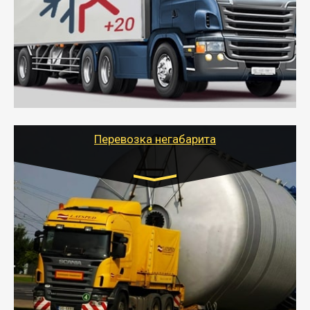
от 6000 руб.
- Рефрижераторные перевозки грузов с
соблюдением температурного режима, работающим
термописцем, санитарной обработкой кузова и мед.
книжкой у водителя.
- Тайгер Логистик поможет быстро перевезти
скоропортящиеся продукты в любой город России с
сохранением качества товаров.
Перевозка негабарита
Цена за км. Рассчитывается
индивидуально
- Перевозка техники и негабаритных грузов
осуществляется после получения разрешения на
перевозку (обычно 7-14 дней).
- Тайгер Логистик в короткие сроки поможет вам
качественно и безопасно перевезти негабаритные