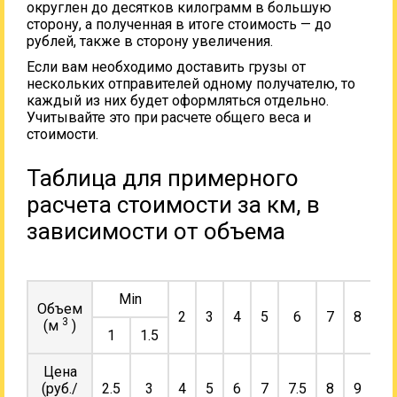
округлен до десятков килограмм в большую
сторону, а полученная в итоге стоимость — до
рублей, также в сторону увеличения.
Если вам необходимо доставить грузы от
нескольких отправителей одному получателю, то
каждый из них будет оформляться отдельно.
Учитывайте это при расчете общего веса и
стоимости.
Таблица для примерного
расчета стоимости за км, в
зависимости от объема
Min
Объем
2
3
4
5
6
7
8
9
3
(м
)
1
1.5
Цена
(руб./
2.5
3
4
5
6
7
7.5
8
9
10