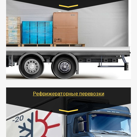
Транспорт:
Газель (1,5 и 3 тонны), Бычок, Еврофура от 5 до
10 тонн
от 5000 руб. Возможен догруз
- Экономный способ доставить вещи от 200 кг в
другой город - догрузом или попутно. Попутные
грузоперевозки для физлиц, ИП и юрлиц обходятся
дешевле.
- Тайгер Логистик организует доставку
крупногабаритных и личных вещей по нужному
адресу, при необходимости предоставит грузчиков
для погрузочно-разгрузочных работ при перевозке.
Рефрижераторные перевозки
Транспорт:
Газель (1,5 и 3 тонны), Бычок, Еврофура от 5 до
10 тонн