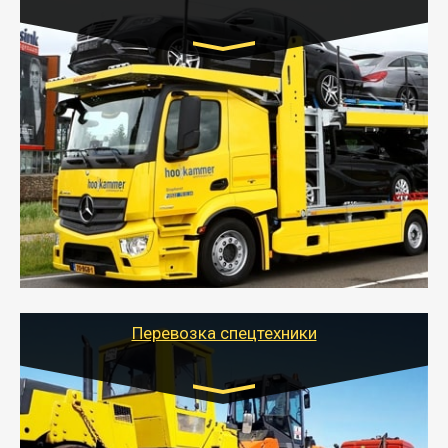
Цена за км. Рассчитывается
индивидуально
- Перевозка автовозом от Тайгер Логистик – это
быстрый и безопасный способ доставить несколько
легковых автомобилей за одну поездку в другой
город.
- Наша транспортная компания организует доставку
машин автовозом, подобрав оптимальный маршрут с
учетом всех особенности по пути следования.
Перевозка спецтехники
Цена за км. Рассчитывается