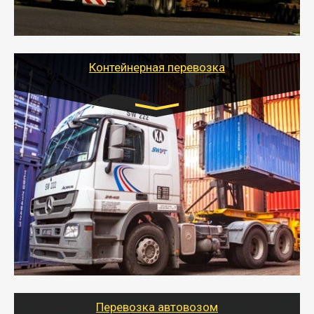
грузы по всей России тралом, манипулятором и
другим транспортом и подобрать оптимальный
вариант перевозки.
Контейнерная перевозка
Цена за км. Рассчитывается
индивидуально
- Контейнерные грузоперевозки на специальном
оборудованном транспорте быстро, качественно и
безопасно.
- Наша транспортная компания поможет
организовать доставку в порт и из порта
стандартных контейнеров на контейнеровозе,
шаландах и площадках (открытых кузовах),
используя надежные крепления.
Перевозка автовозом