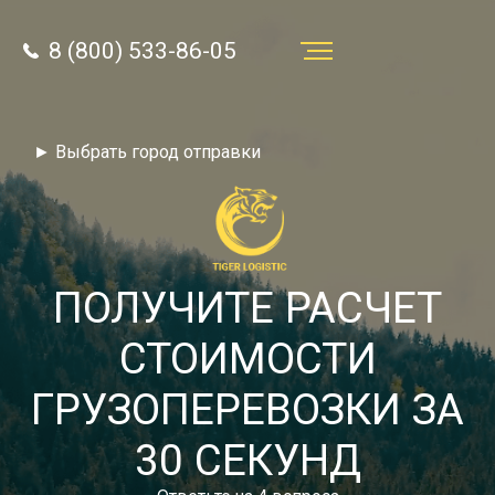
8 (800) 533-86-05
Услуги
► Выбрать город отправки
Преимущества
О компании
Направления
ПОЛУЧИТЕ РАСЧЕТ
Тарифы
СТОИМОСТИ
Отзывы
ГРУЗОПЕРЕВОЗКИ ЗА
8 (800) 533-86-05
Статьи
30 СЕКУНД
Звонок по России бесплатный
Новости
autotransport24@yandex.ru