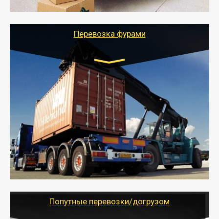
службы или работы с гарантией сохранности груза и
оформлением документов, подтверждающих
расходы.
Перевозка фурами
Транспорт:
Еврофура Тент от 5 до 10 тонн
грузоподъемность
от 10 000 руб. Возможен догруз
- Доставка фурой до 20 т возможна для больших
объемов грузов, упакованных в коробки, мешки,
паллеты и россыпью в самые отдаленные места
России с гарантией полной сохранности.
- Тайгер Логистик предоставляет услуги по
грузоперевозкам для физических и юридических лиц
(ИП, ООО) по наличной и безналичной оплате (с
учетом и без учета НДС).
Попутные перевозки/догрузом