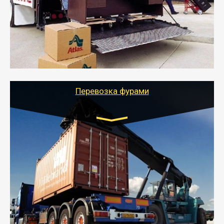
- Служебный или военный переезд может быть на
отдельном авто или догрузом (по меньшей
стоимости).
- Тайгер Логистик подберет автотранспорт, быстро и
качественно организует переезд к новому месту
службы или работы с гарантией сохранности груза и
оформлением документов, подтверждающих
расходы.
Перевозка фурами
Транспорт:
Еврофура Тент от 5 до 10 тонн
грузоподъемность
от 10 000 руб. Возможен догруз
- Доставка фурой до 20 т возможна для больших
объемов грузов, упакованных в коробки, мешки,
паллеты и россыпью в самые отдаленные места
России с гарантией полной сохранности.