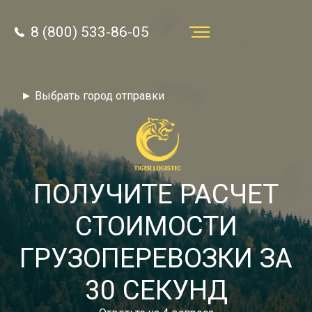
8 (800) 533-86-05
Услуги
► Выбрать город отправки
Преимущества
О компании
Направления
ПОЛУЧИТЕ РАСЧЕТ
Тарифы
СТОИМОСТИ
Отзывы
ГРУЗОПЕРЕВОЗКИ ЗА
8 (800) 533-86-05
Статьи
30 СЕКУНД
Звонок по России бесплатный
Новости
autotransport24@yandex.ru