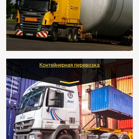
- Перевозка техники и негабаритных грузов
осуществляется после получения разрешения на
перевозку (обычно 7-14 дней).
- Тайгер Логистик в короткие сроки поможет вам
качественно и безопасно перевезти негабаритные
грузы по всей России тралом, манипулятором и
другим транспортом и подобрать оптимальный
вариант перевозки.
Контейнерная перевозка
Цена за км. Рассчитывается
индивидуально
- Контейнерные грузоперевозки на специальном
оборудованном транспорте быстро, качественно и
безопасно.
- Наша транспортная компания поможет