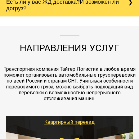
Есть ли у вас ЖД доставка?И возможен ли
непредвиденных ситуаций. Делаем страховку
сантиметров. Идеальная упаковка
морской путь. Речная доставка баржой.
Вашего груза по ставке 0.15 от стоимости
холодильника - обложить картонными
догруз?
груза. Мы сотрудничаем по услугам страховки
коробками и обмотать стрейч пленкой.
с компанией-партнером
ЖД доставка - здесь нет догрузов, только либо
Также у нас есть погрузочно-разгрузочные
"Ингострах".Страховка действует на всех
отдельные вагоны, либо есть контейнерная
работы - грузчики, краны, манипуляторы,
этапах перевозки, начиная от погрузки
жд доставка контейнерами 20 и 40 футов.
упаковка разборка мебели.
заканчивая выгрузкой в пункте получателя.
НАПРАВЛЕНИЯ УСЛУГ
Транспортная компания Тайгер Логистик в любое время
поможет организовать автомобильные грузоперевозки
по всей России и странам СНГ. Учитывая особенности
перевозимого груза, можно выбрать подходящий вид
перевозки с возможностью непрерывного
отслеживания машин.
Квартирный переезд