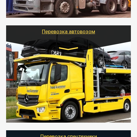
организовать доставку в порт и из порта
стандартных контейнеров на контейнеровозе,
шаландах и площадках (открытых кузовах),
используя надежные крепления.
Перевозка автовозом
Цена за км. Рассчитывается
индивидуально
- Перевозка автовозом от Тайгер Логистик – это
быстрый и безопасный способ доставить несколько
легковых автомобилей за одну поездку в другой
город.
- Наша транспортная компания организует доставку
машин автовозом, подобрав оптимальный маршрут с
учетом всех особенности по пути следования.
Перевозка спецтехники