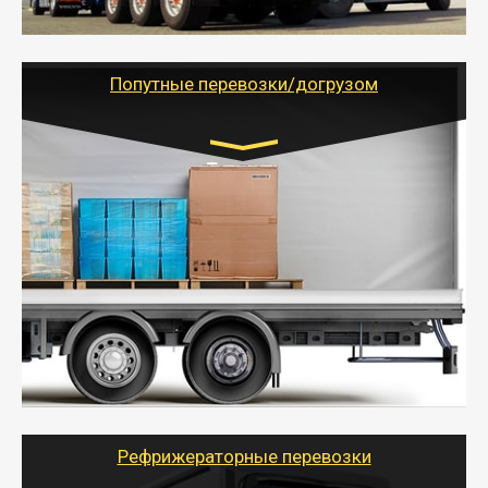
- Тайгер Логистик предоставляет услуги по
грузоперевозкам для физических и юридических лиц
(ИП, ООО) по наличной и безналичной оплате (с
учетом и без учета НДС).
Попутные перевозки/догрузом
Транспорт:
Газель (1,5 и 3 тонны), Бычок, Еврофура от 5 до
10 тонн
от 5000 руб. Возможен догруз
- Экономный способ доставить вещи от 200 кг в
другой город - догрузом или попутно. Попутные
грузоперевозки для физлиц, ИП и юрлиц обходятся
дешевле.
- Тайгер Логистик организует доставку
крупногабаритных и личных вещей по нужному
адресу, при необходимости предоставит грузчиков
для погрузочно-разгрузочных работ при перевозке.
Рефрижераторные перевозки