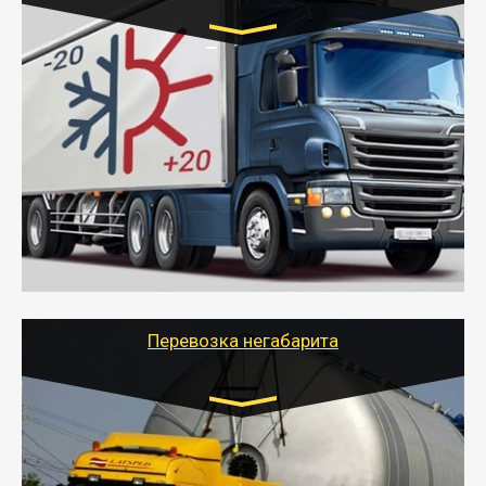
Транспорт:
Газель (1,5 и 3 тонны), Бычок, Еврофура от 5 до
10 тонн
от 6000 руб.
- Рефрижераторные перевозки грузов с
соблюдением температурного режима, работающим
термописцем, санитарной обработкой кузова и мед.
книжкой у водителя.
- Тайгер Логистик поможет быстро перевезти
скоропортящиеся продукты в любой город России с
сохранением качества товаров.
Перевозка негабарита
Цена за км. Рассчитывается
индивидуально