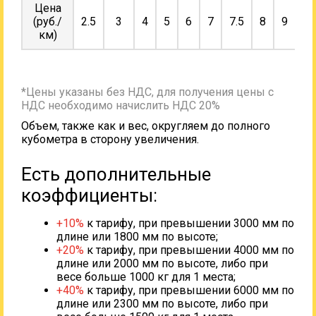
Цена
(руб./
2.5
3
4
5
6
7
7.5
8
9
10
км)
*Цены указаны без НДС, для получения цены с
НДС необходимо начислить НДС 20%
Объем, также как и вес, округляем до полного
кубометра в сторону увеличения.
Есть дополнительные
коэффициенты:
+10%
к тарифу, при превышении 3000 мм по
длине или 1800 мм по высоте;
+20%
к тарифу, при превышении 4000 мм по
длине или 2000 мм по высоте, либо при
весе больше 1000 кг для 1 места;
+40%
к тарифу, при превышении 6000 мм по
длине или 2300 мм по высоте, либо при