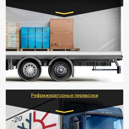
Транспорт:
Газель (1,5 и 3 тонны), Бычок, Еврофура от 5 до
10 тонн
от 5000 руб. Возможен догруз
- Экономный способ доставить вещи от 200 кг в
другой город - догрузом или попутно. Попутные
грузоперевозки для физлиц, ИП и юрлиц обходятся
дешевле.
- Тайгер Логистик организует доставку
крупногабаритных и личных вещей по нужному
адресу, при необходимости предоставит грузчиков
для погрузочно-разгрузочных работ при перевозке.
Рефрижераторные перевозки
Транспорт:
Газель (1,5 и 3 тонны), Бычок, Еврофура от 5 до