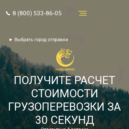
8 (800) 533-86-05
Услуги
► Выбрать город отправки
Преимущества
О компании
Направления
ПОЛУЧИТЕ РАСЧЕТ
Тарифы
СТОИМОСТИ
Отзывы
ГРУЗОПЕРЕВОЗКИ ЗА
8 (800) 533-86-05
Статьи
30 СЕКУНД
Звонок по России бесплатный
Новости
autotransport24@yandex.ru