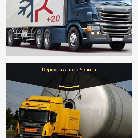
10 тонн
от 6000 руб.
- Рефрижераторные перевозки грузов с
соблюдением температурного режима, работающим
термописцем, санитарной обработкой кузова и мед.
книжкой у водителя.
- Тайгер Логистик поможет быстро перевезти
скоропортящиеся продукты в любой город России с
сохранением качества товаров.
Перевозка негабарита
Цена за км. Рассчитывается
индивидуально
- Перевозка техники и негабаритных грузов
осуществляется после получения разрешения на
перевозку (обычно 7-14 дней).