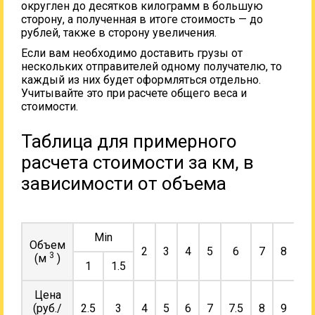
округлен до десятков килограмм в большую
сторону, а полученная в итоге стоимость — до
рублей, также в сторону увеличения.
Если вам необходимо доставить грузы от
нескольких отправителей одному получателю, то
каждый из них будет оформляться отдельно.
Учитывайте это при расчете общего веса и
стоимости.
Таблица для примерного
расчета стоимости за км, в
зависимости от объема
Min
Объем
2
3
4
5
6
7
8
9
3
(м
)
1
1.5
Цена
(руб./
2.5
3
4
5
6
7
7.5
8
9
10