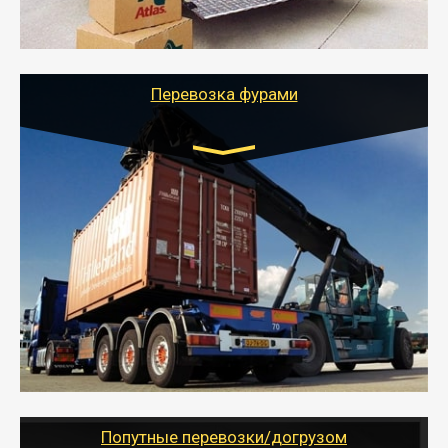
качественно организует переезд к новому месту
службы или работы с гарантией сохранности груза и
оформлением документов, подтверждающих
расходы.
Перевозка фурами
Транспорт:
Еврофура Тент от 5 до 10 тонн
грузоподъемность
от 10 000 руб. Возможен догруз
- Доставка фурой до 20 т возможна для больших
объемов грузов, упакованных в коробки, мешки,
паллеты и россыпью в самые отдаленные места
России с гарантией полной сохранности.
- Тайгер Логистик предоставляет услуги по
грузоперевозкам для физических и юридических лиц
(ИП, ООО) по наличной и безналичной оплате (с
учетом и без учета НДС).
Попутные перевозки/догрузом