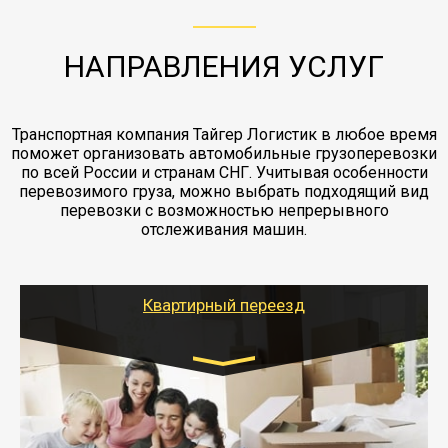
работы - грузчики, краны, манипуляторы,
этапах перевозки, начиная от погрузки
жд доставка контейнерами 20 и 40 футов.
упаковка разборка мебели.
заканчивая выгрузкой в пункте получателя.
НАПРАВЛЕНИЯ УСЛУГ
Транспортная компания Тайгер Логистик в любое время
поможет организовать автомобильные грузоперевозки
по всей России и странам СНГ. Учитывая особенности
перевозимого груза, можно выбрать подходящий вид
перевозки с возможностью непрерывного
отслеживания машин.
Квартирный переезд
Транспорт:
Газель: 1,5 и 3 тонны
от 5000 руб.