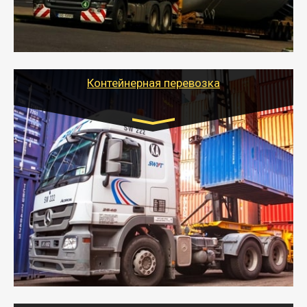
- Тайгер Логистик в короткие сроки поможет вам
качественно и безопасно перевезти негабаритные
грузы по всей России тралом, манипулятором и
другим транспортом и подобрать оптимальный
вариант перевозки.
Контейнерная перевозка
Цена за км. Рассчитывается
индивидуально
- Контейнерные грузоперевозки на специальном
оборудованном транспорте быстро, качественно и
безопасно.
- Наша транспортная компания поможет
организовать доставку в порт и из порта
стандартных контейнеров на контейнеровозе,
шаландах и площадках (открытых кузовах),
используя надежные крепления.