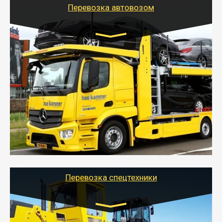
Перевозка автовозом
Цена за км. Рассчитывается
индивидуально
- Перевозка автовозом от Тайгер Логистик – это
быстрый и безопасный способ доставить несколько
легковых автомобилей за одну поездку в другой
город.
- Наша транспортная компания организует доставку
машин автовозом, подобрав оптимальный маршрут с
учетом всех особенности по пути следования.
Перевозка спецтехники