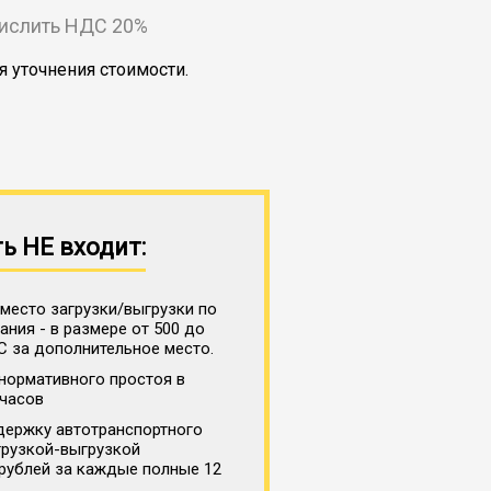
числить НДС 20%
я уточнения стоимости.
ь НЕ входит:
место загрузки/выгрузки по
ния - в размере от 500 до
С за дополнительное место.
нормативного простоя в
 часов
держку автотранспортного
грузкой-выгрузкой
 рублей за каждые полные 12