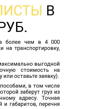
ЛИСТЫ
В
Тарифы
РУБ.
Отзывы
ов более чем в 4 000
Статьи
и на транспортировку,
Новости
 максимально выгодной
очную стоимость на
 или оставьте заявку).
Документы
пособами, в том числе
торой заберут груз из
Контакты
ному адресу. Точная
 и габаритов, перечня