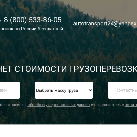
8 (800) 533-86-05
8 (800) 533-86-05
autotransport24@yandex
autotransport24@yandex
Звонок по России бесплатный
Звонок по России бесплатный
ЕТ СТОИМОСТИ ГРУЗОПЕРЕВОЗК
П
те согласие на
обработку персональных данных
и соглашаетесь с
полит