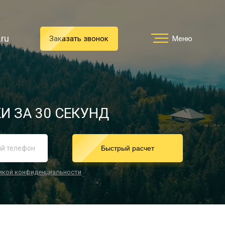
.ru
.ru
Заказать звонок
Заказать звонок
Меню
Меню
Услуги
И ЗА 30 СЕКУНД
реимущества
Быстрый расчет
икой конфиденциальности
О компании
Направления