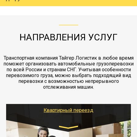
груза. Мы сотрудничаем по услугам страховки
коробками и обмотать стрейч пленкой.
с компанией-партнером
ЖД доставка - здесь нет догрузов, только либо
Также у нас есть погрузочно-разгрузочные
"Ингострах".Страховка действует на всех
отдельные вагоны, либо есть контейнерная
работы - грузчики, краны, манипуляторы,
этапах перевозки, начиная от погрузки
жд доставка контейнерами 20 и 40 футов.
упаковка разборка мебели.
заканчивая выгрузкой в пункте получателя.
НАПРАВЛЕНИЯ УСЛУГ
Транспортная компания Тайгер Логистик в любое время
поможет организовать автомобильные грузоперевозки
по всей России и странам СНГ. Учитывая особенности
перевозимого груза, можно выбрать подходящий вид
перевозки с возможностью непрерывного
отслеживания машин.
Квартирный переезд
Транспорт: