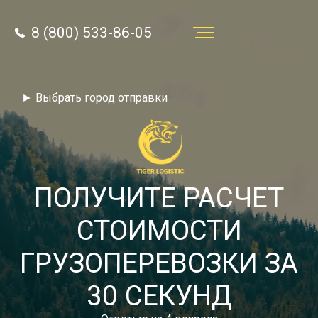
8 (800) 533-86-05
Услуги
► Выбрать город отправки
Преимущества
О компании
Направления
ПОЛУЧИТЕ РАСЧЕТ
Тарифы
СТОИМОСТИ
Отзывы
ГРУЗОПЕРЕВОЗКИ ЗА
8 (800) 533-86-05
Статьи
30 СЕКУНД
Звонок по России бесплатный
Новости
autotransport24@yandex.ru