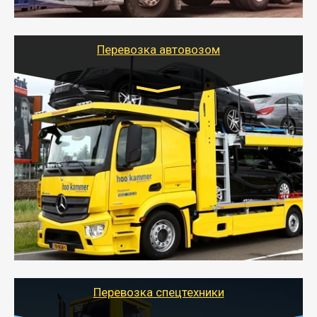
шаландах и площадках (открытых кузовах),
используя надежные крепления.
Перевозка автовозом
Цена за км. Рассчитывается
индивидуально
- Перевозка автовозом от Тайгер Логистик – это
быстрый и безопасный способ доставить несколько
легковых автомобилей за одну поездку в другой
город.
- Наша транспортная компания организует доставку
машин автовозом, подобрав оптимальный маршрут с
учетом всех особенности по пути следования.
Перевозка спецтехники