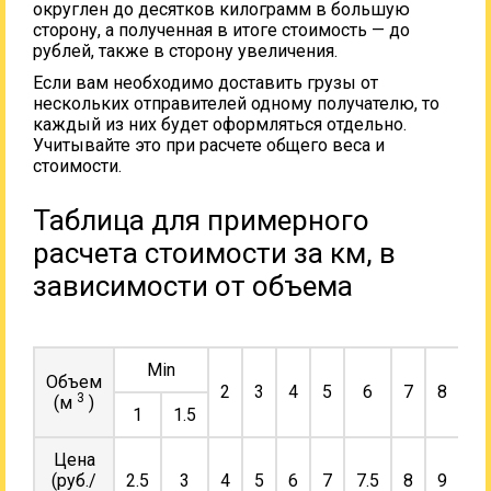
округлен до десятков килограмм в большую
сторону, а полученная в итоге стоимость — до
рублей, также в сторону увеличения.
Если вам необходимо доставить грузы от
нескольких отправителей одному получателю, то
каждый из них будет оформляться отдельно.
Учитывайте это при расчете общего веса и
стоимости.
Таблица для примерного
расчета стоимости за км, в
зависимости от объема
Min
Объем
2
3
4
5
6
7
8
9
3
(м
)
1
1.5
Цена
(руб./
2.5
3
4
5
6
7
7.5
8
9
10