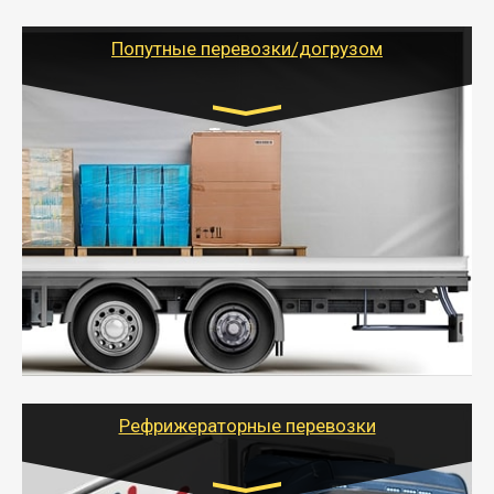
(ИП, ООО) по наличной и безналичной оплате (с
учетом и без учета НДС).
Попутные перевозки/догрузом
Транспорт:
Газель (1,5 и 3 тонны), Бычок, Еврофура от 5 до
10 тонн
от 5000 руб. Возможен догруз
- Экономный способ доставить вещи от 200 кг в
другой город - догрузом или попутно. Попутные
грузоперевозки для физлиц, ИП и юрлиц обходятся
дешевле.
- Тайгер Логистик организует доставку
крупногабаритных и личных вещей по нужному
адресу, при необходимости предоставит грузчиков
для погрузочно-разгрузочных работ при перевозке.
Рефрижераторные перевозки