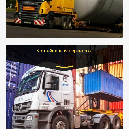
осуществляется после получения разрешения на
перевозку (обычно 7-14 дней).
- Тайгер Логистик в короткие сроки поможет вам
качественно и безопасно перевезти негабаритные
грузы по всей России тралом, манипулятором и
другим транспортом и подобрать оптимальный
вариант перевозки.
Контейнерная перевозка
Цена за км. Рассчитывается
индивидуально
- Контейнерные грузоперевозки на специальном
оборудованном транспорте быстро, качественно и
безопасно.
- Наша транспортная компания поможет
организовать доставку в порт и из порта
стандартных контейнеров на контейнеровозе,