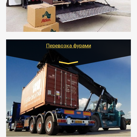
отдельном авто или догрузом (по меньшей
стоимости).
- Тайгер Логистик подберет автотранспорт, быстро и
качественно организует переезд к новому месту
службы или работы с гарантией сохранности груза и
оформлением документов, подтверждающих
расходы.
Перевозка фурами
Транспорт:
Еврофура Тент от 5 до 10 тонн
грузоподъемность
от 10 000 руб. Возможен догруз
- Доставка фурой до 20 т возможна для больших
объемов грузов, упакованных в коробки, мешки,
паллеты и россыпью в самые отдаленные места
России с гарантией полной сохранности.
- Тайгер Логистик предоставляет услуги по
грузоперевозкам для физических и юридических лиц