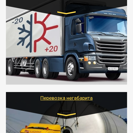
Транспорт:
Газель (1,5 и 3 тонны), Бычок, Еврофура от 5 до
10 тонн
от 6000 руб.
- Рефрижераторные перевозки грузов с
соблюдением температурного режима, работающим
термописцем, санитарной обработкой кузова и мед.
книжкой у водителя.
- Тайгер Логистик поможет быстро перевезти
скоропортящиеся продукты в любой город России с
сохранением качества товаров.
Перевозка негабарита
Цена за км. Рассчитывается
индивидуально