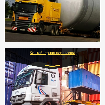
- Перевозка техники и негабаритных грузов
осуществляется после получения разрешения на
перевозку (обычно 7-14 дней).
- Тайгер Логистик в короткие сроки поможет вам
качественно и безопасно перевезти негабаритные
грузы по всей России тралом, манипулятором и
другим транспортом и подобрать оптимальный
вариант перевозки.
Контейнерная перевозка
Цена за км. Рассчитывается
индивидуально
- Контейнерные грузоперевозки на специальном
оборудованном транспорте быстро, качественно и
безопасно.