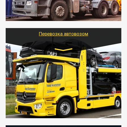
- Наша транспортная компания поможет
организовать доставку в порт и из порта
стандартных контейнеров на контейнеровозе,
шаландах и площадках (открытых кузовах),
используя надежные крепления.
Перевозка автовозом
Цена за км. Рассчитывается
индивидуально
- Перевозка автовозом от Тайгер Логистик – это
быстрый и безопасный способ доставить несколько
легковых автомобилей за одну поездку в другой
город.
- Наша транспортная компания организует доставку
машин автовозом, подобрав оптимальный маршрут с
учетом всех особенности по пути следования.