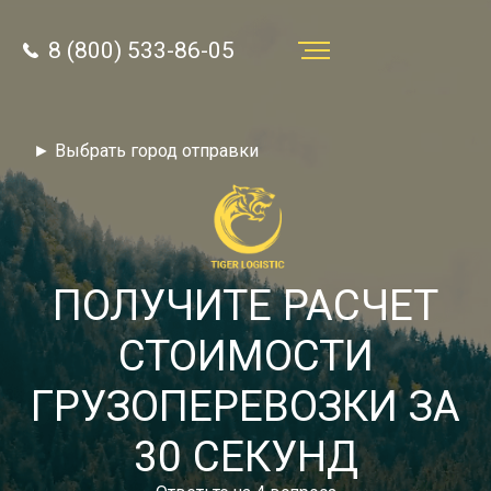
8 (800) 533-86-05
Услуги
► Выбрать город отправки
Преимущества
О компании
Направления
ПОЛУЧИТЕ РАСЧЕТ
Тарифы
СТОИМОСТИ
Отзывы
ГРУЗОПЕРЕВОЗКИ ЗА
8 (800) 533-86-05
Статьи
30 СЕКУНД
Звонок по России бесплатный
Новости
autotransport24@yandex.ru