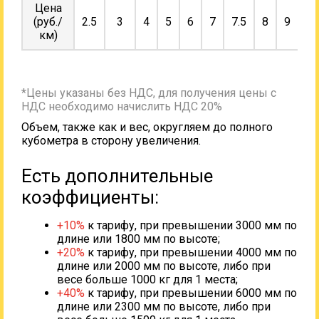
Цена
(руб./
2.5
3
4
5
6
7
7.5
8
9
10
км)
*Цены указаны без НДС, для получения цены с
НДС необходимо начислить НДС 20%
Объем, также как и вес, округляем до полного
кубометра в сторону увеличения.
Есть дополнительные
коэффициенты:
+10%
к тарифу, при превышении 3000 мм по
длине или 1800 мм по высоте;
+20%
к тарифу, при превышении 4000 мм по
длине или 2000 мм по высоте, либо при
весе больше 1000 кг для 1 места;
+40%
к тарифу, при превышении 6000 мм по
длине или 2300 мм по высоте, либо при