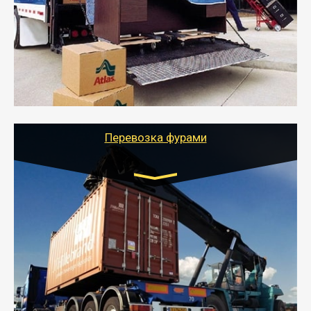
- Служебный или военный переезд может быть на
отдельном авто или догрузом (по меньшей
стоимости).
- Тайгер Логистик подберет автотранспорт, быстро и
качественно организует переезд к новому месту
службы или работы с гарантией сохранности груза и
оформлением документов, подтверждающих
расходы.
Перевозка фурами
Транспорт:
Еврофура Тент от 5 до 10 тонн
грузоподъемность
от 10 000 руб. Возможен догруз
- Доставка фурой до 20 т возможна для больших
объемов грузов, упакованных в коробки, мешки,
паллеты и россыпью в самые отдаленные места