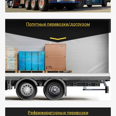
России с гарантией полной сохранности.
- Тайгер Логистик предоставляет услуги по
грузоперевозкам для физических и юридических лиц
(ИП, ООО) по наличной и безналичной оплате (с
учетом и без учета НДС).
Попутные перевозки/догрузом
Транспорт:
Газель (1,5 и 3 тонны), Бычок, Еврофура от 5 до
10 тонн
от 5000 руб. Возможен догруз
- Экономный способ доставить вещи от 200 кг в
другой город - догрузом или попутно. Попутные
грузоперевозки для физлиц, ИП и юрлиц обходятся
дешевле.
- Тайгер Логистик организует доставку
крупногабаритных и личных вещей по нужному
адресу, при необходимости предоставит грузчиков
для погрузочно-разгрузочных работ при перевозке.
Рефрижераторные перевозки