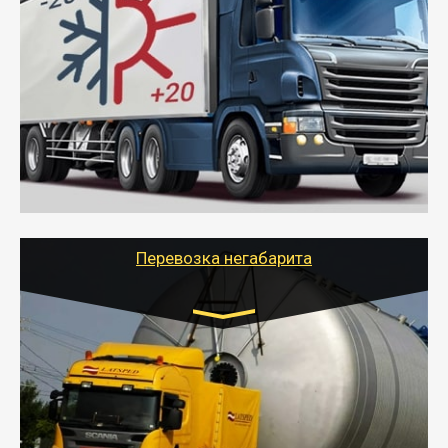
Газель (1,5 и 3 тонны), Бычок, Еврофура от 5 до
10 тонн
от 6000 руб.
- Рефрижераторные перевозки грузов с
соблюдением температурного режима, работающим
термописцем, санитарной обработкой кузова и мед.
книжкой у водителя.
- Тайгер Логистик поможет быстро перевезти
скоропортящиеся продукты в любой город России с
сохранением качества товаров.
Перевозка негабарита
Цена за км. Рассчитывается
индивидуально
- Перевозка техники и негабаритных грузов
осуществляется после получения разрешения на