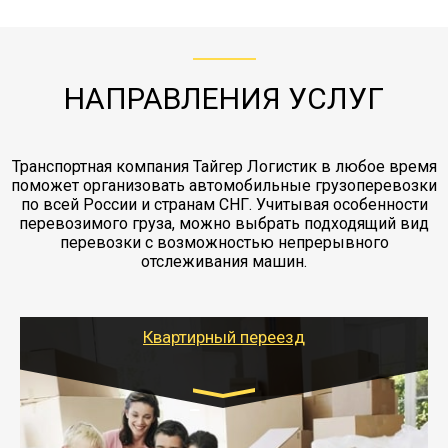
с компанией-партнером
ЖД доставка - здесь нет догрузов, только либо
Также у нас есть погрузочно-разгрузочные
"Ингострах".Страховка действует на всех
отдельные вагоны, либо есть контейнерная
работы - грузчики, краны, манипуляторы,
этапах перевозки, начиная от погрузки
жд доставка контейнерами 20 и 40 футов.
упаковка разборка мебели.
заканчивая выгрузкой в пункте получателя.
НАПРАВЛЕНИЯ УСЛУГ
Транспортная компания Тайгер Логистик в любое время
поможет организовать автомобильные грузоперевозки
по всей России и странам СНГ. Учитывая особенности
перевозимого груза, можно выбрать подходящий вид
перевозки с возможностью непрерывного
отслеживания машин.
Квартирный переезд
Транспорт:
Газель: 1,5 и 3 тонны