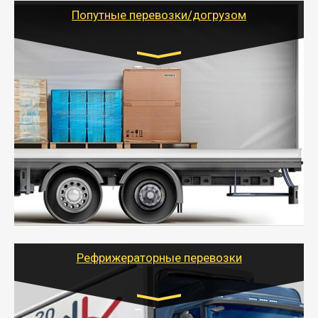
учетом и без учета НДС).
Попутные перевозки/догрузом
Транспорт:
Газель (1,5 и 3 тонны), Бычок, Еврофура от 5 до
10 тонн
от 5000 руб. Возможен догруз
- Экономный способ доставить вещи от 200 кг в
другой город - догрузом или попутно. Попутные
грузоперевозки для физлиц, ИП и юрлиц обходятся
дешевле.
- Тайгер Логистик организует доставку
крупногабаритных и личных вещей по нужному
адресу, при необходимости предоставит грузчиков
для погрузочно-разгрузочных работ при перевозке.
Рефрижераторные перевозки
Транспорт: