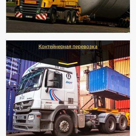
перевозку (обычно 7-14 дней).
- Тайгер Логистик в короткие сроки поможет вам
качественно и безопасно перевезти негабаритные
грузы по всей России тралом, манипулятором и
другим транспортом и подобрать оптимальный
вариант перевозки.
Контейнерная перевозка
Цена за км. Рассчитывается
индивидуально
- Контейнерные грузоперевозки на специальном
оборудованном транспорте быстро, качественно и
безопасно.
- Наша транспортная компания поможет
организовать доставку в порт и из порта
стандартных контейнеров на контейнеровозе,
шаландах и площадках (открытых кузовах),
используя надежные крепления.