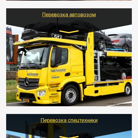
Перевозка автовозом
Цена за км. Рассчитывается
индивидуально
- Перевозка автовозом от Тайгер Логистик – это
быстрый и безопасный способ доставить несколько
легковых автомобилей за одну поездку в другой
город.
- Наша транспортная компания организует доставку
машин автовозом, подобрав оптимальный маршрут с
учетом всех особенности по пути следования.
Перевозка спецтехники