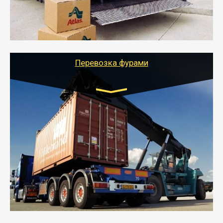
- Тайгер Логистик подберет автотранспорт, быстро и
качественно организует переезд к новому месту
службы или работы с гарантией сохранности груза и
оформлением документов, подтверждающих
расходы.
Перевозка фурами
Транспорт:
Еврофура Тент от 5 до 10 тонн
грузоподъемность
от 10 000 руб. Возможен догруз
- Доставка фурой до 20 т возможна для больших
объемов грузов, упакованных в коробки, мешки,
паллеты и россыпью в самые отдаленные места
России с гарантией полной сохранности.
- Тайгер Логистик предоставляет услуги по
грузоперевозкам для физических и юридических лиц
(ИП, ООО) по наличной и безналичной оплате (с