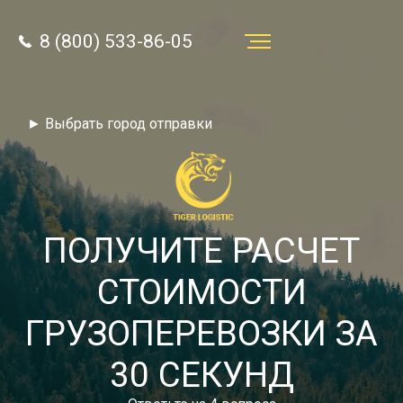
8 (800) 533-86-05
Услуги
► Выбрать город отправки
Преимущества
О компании
Направления
ПОЛУЧИТЕ РАСЧЕТ
Тарифы
СТОИМОСТИ
Отзывы
ГРУЗОПЕРЕВОЗКИ ЗА
8 (800) 533-86-05
Статьи
30 СЕКУНД
Звонок по России бесплатный
Новости
autotransport24@yandex.ru