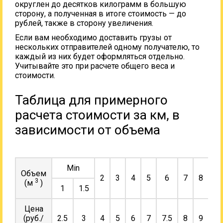
округлен до десятков килограмм в большую
сторону, а полученная в итоге стоимость — до
рублей, также в сторону увеличения.
Если вам необходимо доставить грузы от
нескольких отправителей одному получателю, то
каждый из них будет оформляться отдельно.
Учитывайте это при расчете общего веса и
стоимости.
Таблица для примерного
расчета стоимости за км, в
зависимости от объема
Min
Объем
2
3
4
5
6
7
8
9
3
(м
)
1
1.5
Цена
(руб./
2.5
3
4
5
6
7
7.5
8
9
10