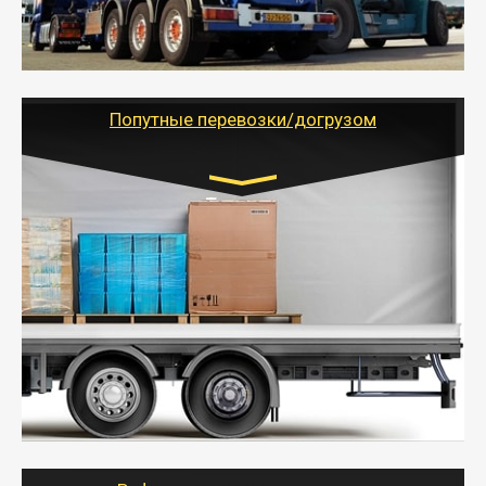
паллеты и россыпью в самые отдаленные места
России с гарантией полной сохранности.
- Тайгер Логистик предоставляет услуги по
грузоперевозкам для физических и юридических лиц
(ИП, ООО) по наличной и безналичной оплате (с
учетом и без учета НДС).
Попутные перевозки/догрузом
Транспорт:
Газель (1,5 и 3 тонны), Бычок, Еврофура от 5 до
10 тонн
от 5000 руб. Возможен догруз
- Экономный способ доставить вещи от 200 кг в
другой город - догрузом или попутно. Попутные
грузоперевозки для физлиц, ИП и юрлиц обходятся
дешевле.
- Тайгер Логистик организует доставку
крупногабаритных и личных вещей по нужному
адресу, при необходимости предоставит грузчиков
для погрузочно-разгрузочных работ при перевозке.