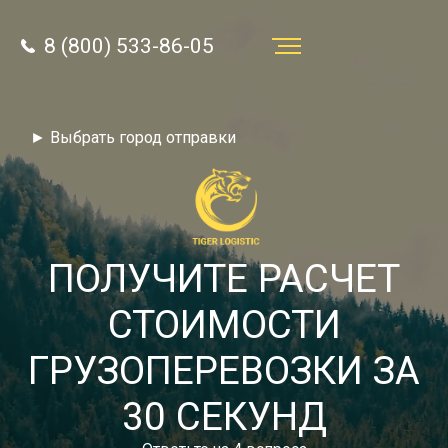
8 (800) 533-86-05
Услуги
► Выбрать город отправки
Преимущества
О компании
Направления
ПОЛУЧИТЕ РАСЧЕТ
Тарифы
СТОИМОСТИ
Отзывы
ГРУЗОПЕРЕВОЗКИ ЗА
8 (800) 533-86-05
Статьи
30 СЕКУНД
Звонок по России бесплатный
Новости
autotransport24@yandex.ru