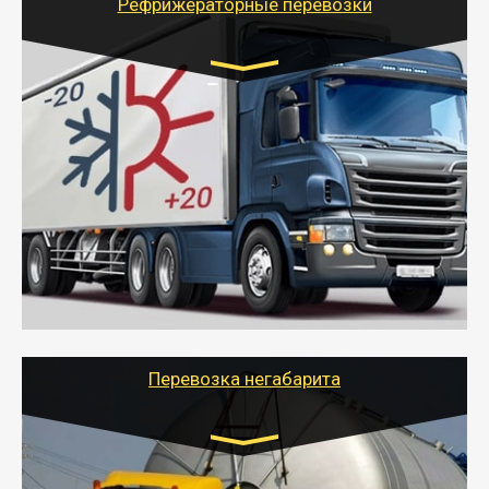
Рефрижераторные перевозки
Транспорт:
Газель (1,5 и 3 тонны), Бычок, Еврофура от 5 до
10 тонн
от 6000 руб.
- Рефрижераторные перевозки грузов с
соблюдением температурного режима, работающим
термописцем, санитарной обработкой кузова и мед.
книжкой у водителя.
- Тайгер Логистик поможет быстро перевезти
скоропортящиеся продукты в любой город России с
сохранением качества товаров.
Перевозка негабарита
Цена за км. Рассчитывается