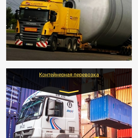
индивидуально
- Перевозка техники и негабаритных грузов
осуществляется после получения разрешения на
перевозку (обычно 7-14 дней).
- Тайгер Логистик в короткие сроки поможет вам
качественно и безопасно перевезти негабаритные
грузы по всей России тралом, манипулятором и
другим транспортом и подобрать оптимальный
вариант перевозки.
Контейнерная перевозка
Цена за км. Рассчитывается
индивидуально
- Контейнерные грузоперевозки на специальном
оборудованном транспорте быстро, качественно и
безопасно.