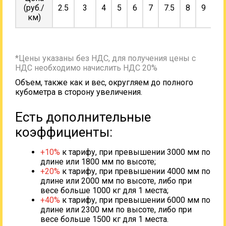
(руб./
2.5
3
4
5
6
7
7.5
8
9
10
км)
*Цены указаны без НДС, для получения цены с
НДС необходимо начислить НДС 20%
Объем, также как и вес, округляем до полного
кубометра в сторону увеличения.
Есть дополнительные
коэффициенты:
+10%
к тарифу, при превышении 3000 мм по
длине или 1800 мм по высоте;
+20%
к тарифу, при превышении 4000 мм по
длине или 2000 мм по высоте, либо при
весе больше 1000 кг для 1 места;
+40%
к тарифу, при превышении 6000 мм по
длине или 2300 мм по высоте, либо при
весе больше 1500 кг для 1 места.