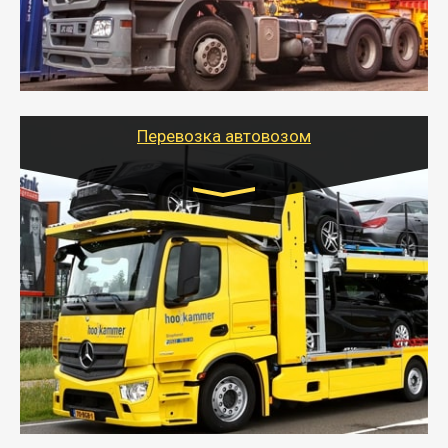
- Наша транспортная компания поможет
организовать доставку в порт и из порта
стандартных контейнеров на контейнеровозе,
шаландах и площадках (открытых кузовах),
используя надежные крепления.
Перевозка автовозом
Цена за км. Рассчитывается
индивидуально
- Перевозка автовозом от Тайгер Логистик – это
быстрый и безопасный способ доставить несколько
легковых автомобилей за одну поездку в другой
город.
- Наша транспортная компания организует доставку
машин автовозом, подобрав оптимальный маршрут с
учетом всех особенности по пути следования.