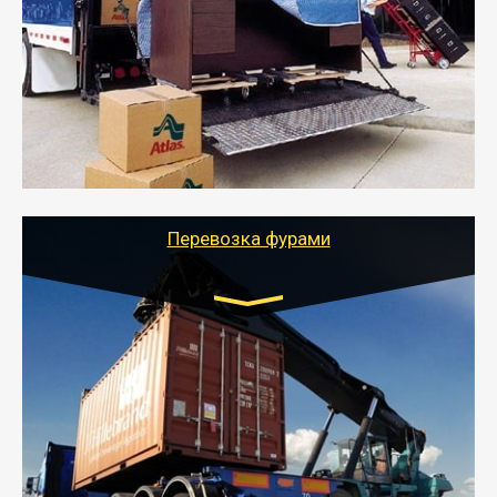
от 5000 руб.
- Служебный или военный переезд может быть на
отдельном авто или догрузом (по меньшей
стоимости).
- Тайгер Логистик подберет автотранспорт, быстро и
качественно организует переезд к новому месту
службы или работы с гарантией сохранности груза и
оформлением документов, подтверждающих
расходы.
Перевозка фурами
Транспорт:
Еврофура Тент от 5 до 10 тонн
грузоподъемность
от 10 000 руб. Возможен догруз
- Доставка фурой до 20 т возможна для больших
объемов грузов, упакованных в коробки, мешки,