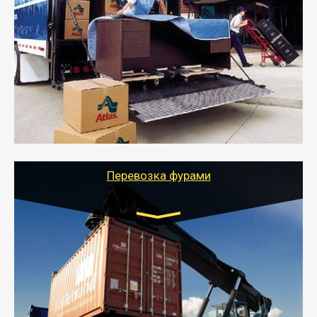
Газель: 1,5 и 3 тонны
от 5000 руб.
- Служебный или военный переезд может быть на
отдельном авто или догрузом (по меньшей
стоимости).
- Тайгер Логистик подберет автотранспорт, быстро и
качественно организует переезд к новому месту
службы или работы с гарантией сохранности груза и
оформлением документов, подтверждающих
расходы.
Перевозка фурами
Транспорт:
Еврофура Тент от 5 до 10 тонн
грузоподъемность
от 10 000 руб. Возможен догруз