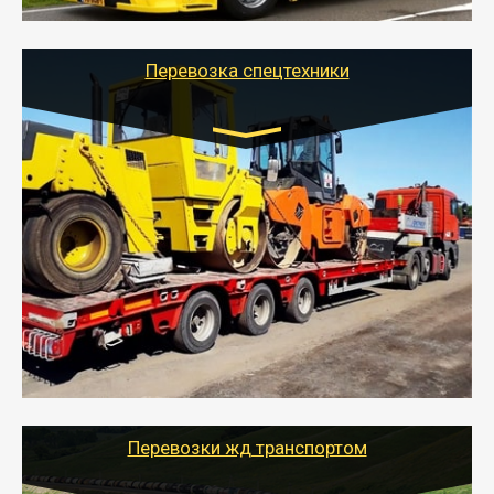
Перевозка спецтехники
Цена за км. Рассчитывается
индивидуально
- Перевозка спецтехники (трактора, экскаватора,
комбайна) осуществляется тралом и требует
получения разрешения для следования по
выбранному маршруту.
- Тайгер Логистик поможет доставить спецтехнику в
любой город России с учетом особенностей дороги,
выбрав оптимальный способ и вид трала
(модульный, раздвижной, с низкорамной площадкой
и т.д.)
Перевозки жд транспортом