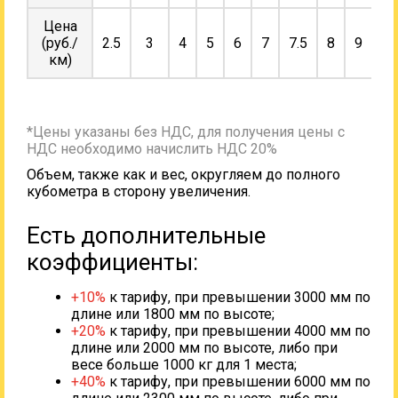
Цена
(руб./
2.5
3
4
5
6
7
7.5
8
9
10
км)
*Цены указаны без НДС, для получения цены с
НДС необходимо начислить НДС 20%
Объем, также как и вес, округляем до полного
кубометра в сторону увеличения.
Есть дополнительные
коэффициенты:
+10%
к тарифу, при превышении 3000 мм по
длине или 1800 мм по высоте;
+20%
к тарифу, при превышении 4000 мм по
длине или 2000 мм по высоте, либо при
весе больше 1000 кг для 1 места;
+40%
к тарифу, при превышении 6000 мм по