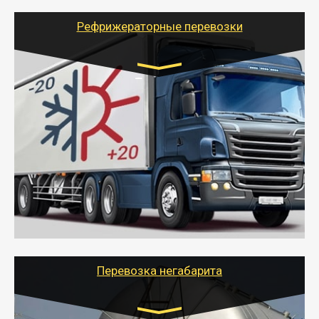
адресу, при необходимости предоставит грузчиков
для погрузочно-разгрузочных работ при перевозке.
Рефрижераторные перевозки
Транспорт:
Газель (1,5 и 3 тонны), Бычок, Еврофура от 5 до
10 тонн
от 6000 руб.
- Рефрижераторные перевозки грузов с
соблюдением температурного режима, работающим
термописцем, санитарной обработкой кузова и мед.
книжкой у водителя.
- Тайгер Логистик поможет быстро перевезти
скоропортящиеся продукты в любой город России с
сохранением качества товаров.
Перевозка негабарита