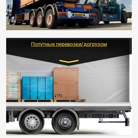
- Доставка фурой до 20 т возможна для больших
объемов грузов, упакованных в коробки, мешки,
паллеты и россыпью в самые отдаленные места
России с гарантией полной сохранности.
- Тайгер Логистик предоставляет услуги по
грузоперевозкам для физических и юридических лиц
(ИП, ООО) по наличной и безналичной оплате (с
учетом и без учета НДС).
Попутные перевозки/догрузом
Транспорт:
Газель (1,5 и 3 тонны), Бычок, Еврофура от 5 до
10 тонн
от 5000 руб. Возможен догруз
- Экономный способ доставить вещи от 200 кг в
другой город - догрузом или попутно. Попутные
грузоперевозки для физлиц, ИП и юрлиц обходятся
дешевле.
- Тайгер Логистик организует доставку
крупногабаритных и личных вещей по нужному