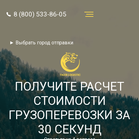
8 (800) 533-86-05
Услуги
► Выбрать город отправки
Преимущества
О компании
Направления
ПОЛУЧИТЕ РАСЧЕТ
Тарифы
СТОИМОСТИ
Отзывы
ГРУЗОПЕРЕВОЗКИ ЗА
8 (800) 533-86-05
Статьи
30 СЕКУНД
Звонок по России бесплатный
Новости
autotransport24@yandex.ru