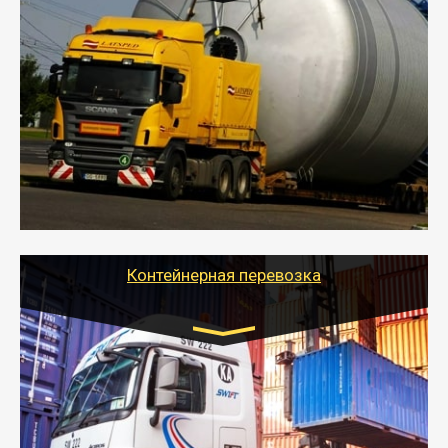
Цена за км. Рассчитывается
индивидуально
- Перевозка техники и негабаритных грузов
осуществляется после получения разрешения на
перевозку (обычно 7-14 дней).
- Тайгер Логистик в короткие сроки поможет вам
качественно и безопасно перевезти негабаритные
грузы по всей России тралом, манипулятором и
другим транспортом и подобрать оптимальный
вариант перевозки.
Контейнерная перевозка
Цена за км. Рассчитывается
индивидуально
- Контейнерные грузоперевозки на специальном