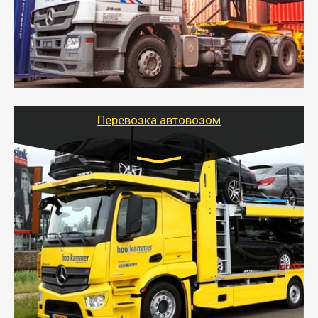
оборудованном транспорте быстро, качественно и
безопасно.
- Наша транспортная компания поможет
организовать доставку в порт и из порта
стандартных контейнеров на контейнеровозе,
шаландах и площадках (открытых кузовах),
используя надежные крепления.
Перевозка автовозом
Цена за км. Рассчитывается
индивидуально
- Перевозка автовозом от Тайгер Логистик – это
быстрый и безопасный способ доставить несколько
легковых автомобилей за одну поездку в другой
город.
- Наша транспортная компания организует доставку
машин автовозом, подобрав оптимальный маршрут с
учетом всех особенности по пути следования.