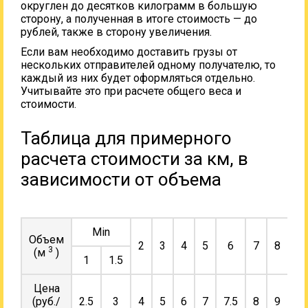
округлен до десятков килограмм в большую
сторону, а полученная в итоге стоимость — до
рублей, также в сторону увеличения.
Если вам необходимо доставить грузы от
нескольких отправителей одному получателю, то
каждый из них будет оформляться отдельно.
Учитывайте это при расчете общего веса и
стоимости.
Таблица для примерного
расчета стоимости за км, в
зависимости от объема
Min
Объем
2
3
4
5
6
7
8
9
3
(м
)
1
1.5
Цена
(руб./
2.5
3
4
5
6
7
7.5
8
9
10