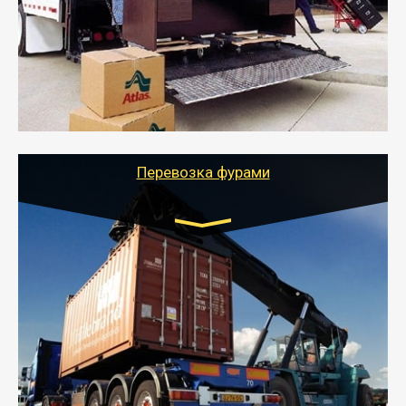
- Служебный или военный переезд может быть на
отдельном авто или догрузом (по меньшей
стоимости).
- Тайгер Логистик подберет автотранспорт, быстро и
качественно организует переезд к новому месту
службы или работы с гарантией сохранности груза и
оформлением документов, подтверждающих
расходы.
Перевозка фурами
Транспорт:
Еврофура Тент от 5 до 10 тонн
грузоподъемность
от 10 000 руб. Возможен догруз
- Доставка фурой до 20 т возможна для больших
объемов грузов, упакованных в коробки, мешки,
паллеты и россыпью в самые отдаленные места
России с гарантией полной сохранности.