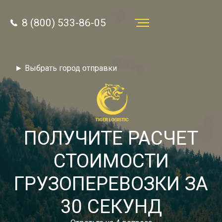
8 (800) 533-86-05
Услуги
► Выбрать город отправки
Преимущества
О компании
Направления
ПОЛУЧИТЕ РАСЧЕТ
Тарифы
СТОИМОСТИ
Отзывы
ГРУЗОПЕРЕВОЗКИ ЗА
8 (800) 533-86-05
Статьи
30 СЕКУНД
Звонок по России бесплатный
Новости
autotransport24@yandex.ru