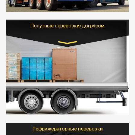
- Тайгер Логистик предоставляет услуги по
грузоперевозкам для физических и юридических лиц
(ИП, ООО) по наличной и безналичной оплате (с
учетом и без учета НДС).
Попутные перевозки/догрузом
Транспорт:
Газель (1,5 и 3 тонны), Бычок, Еврофура от 5 до
10 тонн
от 5000 руб. Возможен догруз
- Экономный способ доставить вещи от 200 кг в
другой город - догрузом или попутно. Попутные
грузоперевозки для физлиц, ИП и юрлиц обходятся
дешевле.
- Тайгер Логистик организует доставку
крупногабаритных и личных вещей по нужному
адресу, при необходимости предоставит грузчиков
для погрузочно-разгрузочных работ при перевозке.
Рефрижераторные перевозки