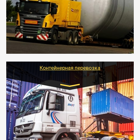
- Перевозка техники и негабаритных грузов
осуществляется после получения разрешения на
перевозку (обычно 7-14 дней).
- Тайгер Логистик в короткие сроки поможет вам
качественно и безопасно перевезти негабаритные
грузы по всей России тралом, манипулятором и
другим транспортом и подобрать оптимальный
вариант перевозки.
Контейнерная перевозка
Цена за км. Рассчитывается
индивидуально
- Контейнерные грузоперевозки на специальном
оборудованном транспорте быстро, качественно и
безопасно.
- Наша транспортная компания поможет