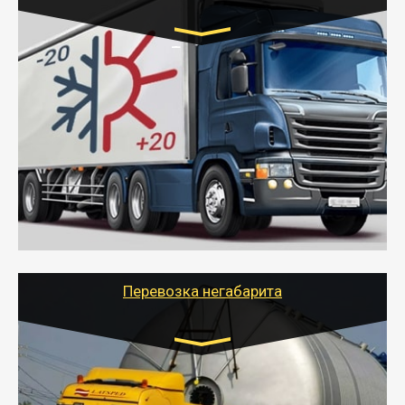
Транспорт:
Газель (1,5 и 3 тонны), Бычок, Еврофура от 5 до
10 тонн
от 6000 руб.
- Рефрижераторные перевозки грузов с
соблюдением температурного режима, работающим
термописцем, санитарной обработкой кузова и мед.
книжкой у водителя.
- Тайгер Логистик поможет быстро перевезти
скоропортящиеся продукты в любой город России с
сохранением качества товаров.
Перевозка негабарита
Цена за км. Рассчитывается
индивидуально