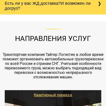
Есть ли у вас ЖД доставка?И возможен ли
непредвиденных ситуаций. Делаем страховку
сантиметров. Идеальная упаковка
морской путь. Речная доставка баржой.
Вашего груза по ставке 0.15 от стоимости
холодильника - обложить картонными
догруз?
груза. Мы сотрудничаем по услугам страховки
коробками и обмотать стрейч пленкой.
с компанией-партнером
ЖД доставка - здесь нет догрузов, только либо
Также у нас есть погрузочно-разгрузочные
"Ингострах".Страховка действует на всех
отдельные вагоны, либо есть контейнерная
работы - грузчики, краны, манипуляторы,
этапах перевозки, начиная от погрузки
жд доставка контейнерами 20 и 40 футов.
упаковка разборка мебели.
заканчивая выгрузкой в пункте получателя.
НАПРАВЛЕНИЯ УСЛУГ
Транспортная компания Тайгер Логистик в любое время
поможет организовать автомобильные грузоперевозки
по всей России и странам СНГ. Учитывая особенности
перевозимого груза, можно выбрать подходящий вид
перевозки с возможностью непрерывного
отслеживания машин.
Квартирный переезд