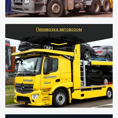
организовать доставку в порт и из порта
стандартных контейнеров на контейнеровозе,
шаландах и площадках (открытых кузовах),
используя надежные крепления.
Перевозка автовозом
Цена за км. Рассчитывается
индивидуально
- Перевозка автовозом от Тайгер Логистик – это
быстрый и безопасный способ доставить несколько
легковых автомобилей за одну поездку в другой
город.
- Наша транспортная компания организует доставку
машин автовозом, подобрав оптимальный маршрут с
учетом всех особенности по пути следования.