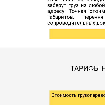
заберут груз из любо
адресу. Точная стои
габаритов, перечн
сопроводительных док
ТАРИФЫ Н
Стоимость грузоперев