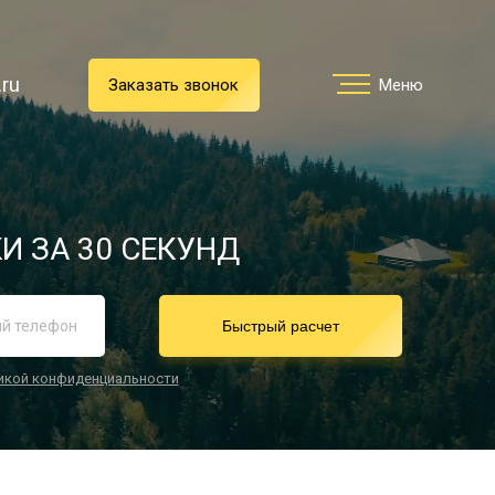
.ru
.ru
Заказать звонок
Заказать звонок
Меню
Меню
Услуги
И ЗА 30 СЕКУНД
реимущества
Быстрый расчет
икой конфиденциальности
О компании
Направления