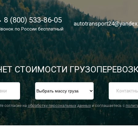
8 (800) 533-86-05
8 (800) 533-86-05
autotransport24@yandex
autotransport24@yandex
Звонок по России бесплатный
Звонок по России бесплатный
ЕТ СТОИМОСТИ ГРУЗОПЕРЕВОЗК
П
те согласие на
обработку персональных данных
и соглашаетесь с
полит