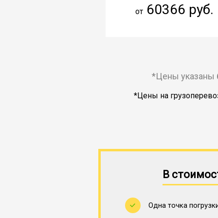
60366 руб.
от
*Цены указаны 
*Цены на грузоперевоз
В стоимос
Одна точка погрузки