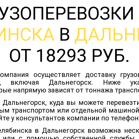
УЗОПЕРЕВОЗКИ
ИНСКА
В
ДАЛЬН
ОТ 18293 РУБ.
омпания осуществляет доставку груз
в, включая Дальнегорск. Ниже у
рые напрямую зависят от тоннажа трансп
Дальнегорск, куда вы можете перевезт
ым транспортом или отдельной машиной
йте у консультантов компании по телефону
елябинска в Дальнегорск возможна нес
 или с помощью собственной службы,