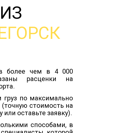
 ИЗ
Тарифы
ЕГОРСК
Отзывы
Статьи
ов более чем в 4 000
Новости
казаны расценки на
орта.
Документы
и груз по максимально
 (точную стоимость на
 или оставьте заявку).
Контакты
колькими способами, в
 специалисты которой