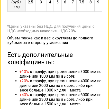
(руб./
2.5
3
4
5
6
7
7.5
8
9
10
км)
*Цены указаны без НДС, для получения цены с
НДС необходимо начислить НДС 20%
Объем, также как и вес, округляем до полного
кубометра в сторону увеличения.
Есть дополнительные
коэффициенты:
+10%
к тарифу, при превышении 3000 мм по
длине или 1800 мм по высоте;
+20%
к тарифу, при превышении 4000 мм по
длине или 2000 мм по высоте, либо при
весе больше 1000 кг для 1 места;
+40%
к тарифу, при превышении 6000 мм по
длине или 2300 мм по высоте, либо при
весе больше 1500 кг для 1 места.