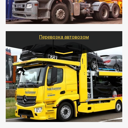
- Наша транспортная компания поможет
организовать доставку в порт и из порта
стандартных контейнеров на контейнеровозе,
шаландах и площадках (открытых кузовах),
используя надежные крепления.
Перевозка автовозом
Цена за км. Рассчитывается
индивидуально
- Перевозка автовозом от Тайгер Логистик – это
быстрый и безопасный способ доставить несколько
легковых автомобилей за одну поездку в другой
город.
- Наша транспортная компания организует доставку
машин автовозом, подобрав оптимальный маршрут с
учетом всех особенности по пути следования.