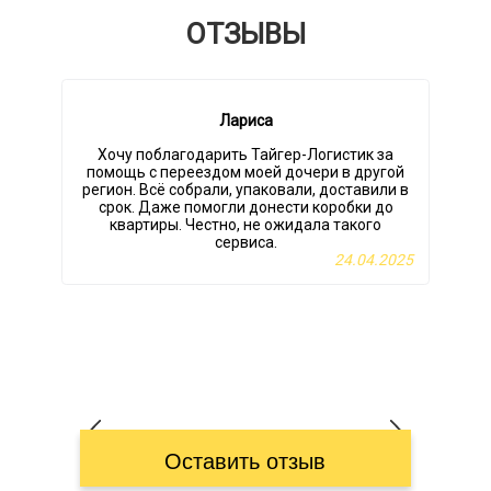
ОТЗЫВЫ
Лариса
Хочу поблагодарить Тайгер-Логистик за
помощь с переездом моей дочери в другой
регион. Всё собрали, упаковали, доставили в
срок. Даже помогли донести коробки до
квартиры. Честно, не ожидала такого
в
сервиса.
24.04.2025
Оставить отзыв