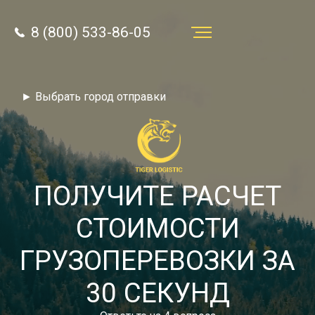
8 (800) 533-86-05
Услуги
► Выбрать город отправки
Преимущества
О компании
Направления
ПОЛУЧИТЕ РАСЧЕТ
Тарифы
СТОИМОСТИ
Отзывы
ГРУЗОПЕРЕВОЗКИ ЗА
8 (800) 533-86-05
Статьи
30 СЕКУНД
Звонок по России бесплатный
Новости
autotransport24@yandex.ru