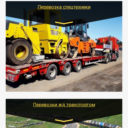
Перевозка спецтехники
Цена за км. Рассчитывается
индивидуально
- Перевозка спецтехники (трактора, экскаватора,
комбайна) осуществляется тралом и требует
получения разрешения для следования по
выбранному маршруту.
- Тайгер Логистик поможет доставить спецтехнику в
любой город России с учетом особенностей дороги,
выбрав оптимальный способ и вид трала
(модульный, раздвижной, с низкорамной площадкой
и т.д.)
Перевозки жд транспортом