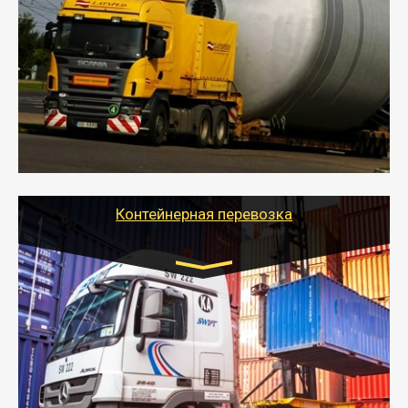
индивидуально
- Перевозка техники и негабаритных грузов
осуществляется после получения разрешения на
перевозку (обычно 7-14 дней).
- Тайгер Логистик в короткие сроки поможет вам
качественно и безопасно перевезти негабаритные
грузы по всей России тралом, манипулятором и
другим транспортом и подобрать оптимальный
вариант перевозки.
Контейнерная перевозка
Цена за км. Рассчитывается
индивидуально
- Контейнерные грузоперевозки на специальном
оборудованном транспорте быстро, качественно и
безопасно.