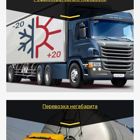
Транспорт:
Газель (1,5 и 3 тонны), Бычок, Еврофура от 5 до
10 тонн
от 6000 руб.
- Рефрижераторные перевозки грузов с
соблюдением температурного режима, работающим
термописцем, санитарной обработкой кузова и мед.
книжкой у водителя.
- Тайгер Логистик поможет быстро перевезти
скоропортящиеся продукты в любой город России с
сохранением качества товаров.
Перевозка негабарита
Цена за км. Рассчитывается