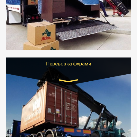
- Служебный или военный переезд может быть на
отдельном авто или догрузом (по меньшей
стоимости).
- Тайгер Логистик подберет автотранспорт, быстро и
качественно организует переезд к новому месту
службы или работы с гарантией сохранности груза и
оформлением документов, подтверждающих
расходы.
Перевозка фурами
Транспорт:
Еврофура Тент от 5 до 10 тонн
грузоподъемность
от 10 000 руб. Возможен догруз
- Доставка фурой до 20 т возможна для больших
объемов грузов, упакованных в коробки, мешки,
паллеты и россыпью в самые отдаленные места