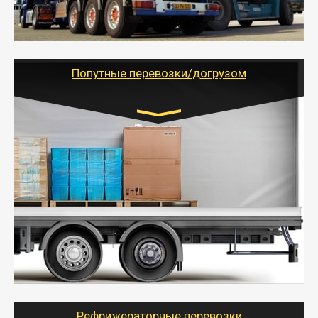
России с гарантией полной сохранности.
- Тайгер Логистик предоставляет услуги по
грузоперевозкам для физических и юридических лиц
(ИП, ООО) по наличной и безналичной оплате (с
учетом и без учета НДС).
Попутные перевозки/догрузом
Транспорт:
Газель (1,5 и 3 тонны), Бычок, Еврофура от 5 до
10 тонн
от 5000 руб. Возможен догруз
- Экономный способ доставить вещи от 200 кг в
другой город - догрузом или попутно. Попутные
грузоперевозки для физлиц, ИП и юрлиц обходятся
дешевле.
- Тайгер Логистик организует доставку
крупногабаритных и личных вещей по нужному
адресу, при необходимости предоставит грузчиков
для погрузочно-разгрузочных работ при перевозке.
Рефрижераторные перевозки