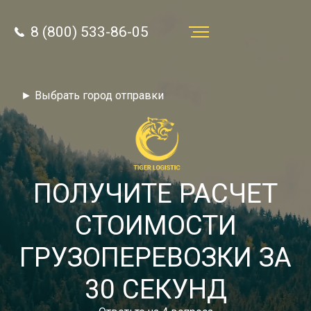
8 (800) 533-86-05
Услуги
► Выбрать город отправки
Преимущества
О компании
Направления
ПОЛУЧИТЕ РАСЧЕТ
Тарифы
СТОИМОСТИ
Отзывы
ГРУЗОПЕРЕВОЗКИ ЗА
8 (800) 533-86-05
Статьи
30 СЕКУНД
Звонок по России бесплатный
Новости
autotransport24@yandex.ru