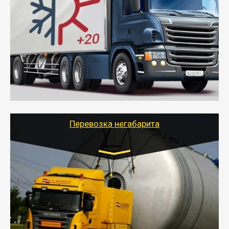
10 тонн
от 6000 руб.
- Рефрижераторные перевозки грузов с
соблюдением температурного режима, работающим
термописцем, санитарной обработкой кузова и мед.
книжкой у водителя.
- Тайгер Логистик поможет быстро перевезти
скоропортящиеся продукты в любой город России с
сохранением качества товаров.
Перевозка негабарита
Цена за км. Рассчитывается
индивидуально
- Перевозка техники и негабаритных грузов
осуществляется после получения разрешения на
перевозку (обычно 7-14 дней).