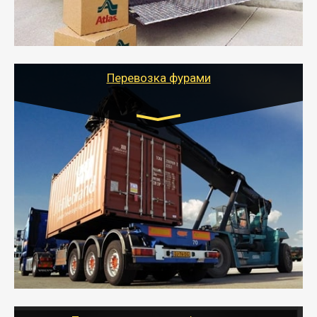
- Тайгер Логистик подберет автотранспорт, быстро и
качественно организует переезд к новому месту
службы или работы с гарантией сохранности груза и
оформлением документов, подтверждающих
расходы.
Перевозка фурами
Транспорт:
Еврофура Тент от 5 до 10 тонн
грузоподъемность
от 10 000 руб. Возможен догруз
- Доставка фурой до 20 т возможна для больших
объемов грузов, упакованных в коробки, мешки,
паллеты и россыпью в самые отдаленные места
России с гарантией полной сохранности.
- Тайгер Логистик предоставляет услуги по
грузоперевозкам для физических и юридических лиц
(ИП, ООО) по наличной и безналичной оплате (с
учетом и без учета НДС).