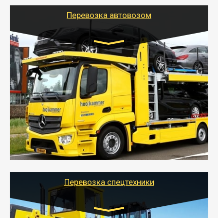
Перевозка автовозом
Цена за км. Рассчитывается
индивидуально
- Перевозка автовозом от Тайгер Логистик – это
быстрый и безопасный способ доставить несколько
легковых автомобилей за одну поездку в другой
город.
- Наша транспортная компания организует доставку
машин автовозом, подобрав оптимальный маршрут с
учетом всех особенности по пути следования.
Перевозка спецтехники