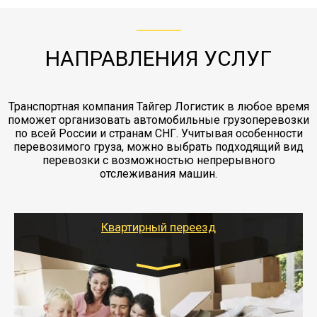
"Ингострах".Страховка действует на всех
отдельные вагоны, либо есть контейнерная
работы - грузчики, краны, манипуляторы,
этапах перевозки, начиная от погрузки
жд доставка контейнерами 20 и 40 футов.
упаковка разборка мебели.
заканчивая выгрузкой в пункте получателя.
НАПРАВЛЕНИЯ УСЛУГ
Транспортная компания Тайгер Логистик в любое время
поможет организовать автомобильные грузоперевозки
по всей России и странам СНГ. Учитывая особенности
перевозимого груза, можно выбрать подходящий вид
перевозки с возможностью непрерывного
отслеживания машин.
Квартирный переезд
Транспорт:
Газель: 1,5 и 3 тонны