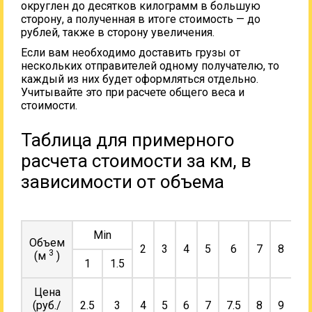
округлен до десятков килограмм в большую
сторону, а полученная в итоге стоимость — до
рублей, также в сторону увеличения.
Если вам необходимо доставить грузы от
нескольких отправителей одному получателю, то
каждый из них будет оформляться отдельно.
Учитывайте это при расчете общего веса и
стоимости.
Таблица для примерного
расчета стоимости за км, в
зависимости от объема
Min
Объем
2
3
4
5
6
7
8
9
3
(м
)
1
1.5
Цена
(руб./
2.5
3
4
5
6
7
7.5
8
9
10