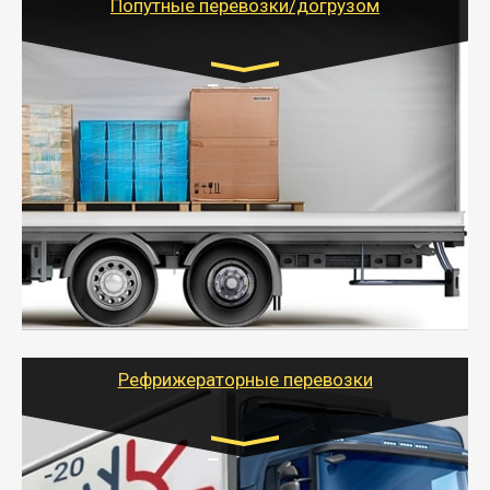
Попутные перевозки/догрузом
Транспорт:
Газель (1,5 и 3 тонны), Бычок, Еврофура от 5 до
10 тонн
от 5000 руб. Возможен догруз
- Экономный способ доставить вещи от 200 кг в
другой город - догрузом или попутно. Попутные
грузоперевозки для физлиц, ИП и юрлиц обходятся
дешевле.
- Тайгер Логистик организует доставку
крупногабаритных и личных вещей по нужному
адресу, при необходимости предоставит грузчиков
для погрузочно-разгрузочных работ при перевозке.
Рефрижераторные перевозки
Транспорт:
Газель (1,5 и 3 тонны), Бычок, Еврофура от 5 до