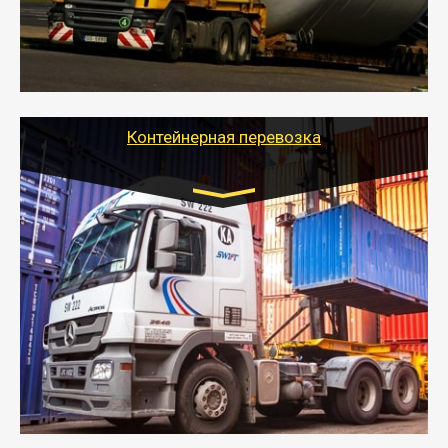
- Тайгер Логистик в короткие сроки поможет вам
качественно и безопасно перевезти негабаритные
грузы по всей России тралом, манипулятором и
другим транспортом и подобрать оптимальный
вариант перевозки.
Контейнерная перевозка
Цена за км. Рассчитывается
индивидуально
- Контейнерные грузоперевозки на специальном
оборудованном транспорте быстро, качественно и
безопасно.
- Наша транспортная компания поможет
организовать доставку в порт и из порта
стандартных контейнеров на контейнеровозе,
шаландах и площадках (открытых кузовах),
используя надежные крепления.