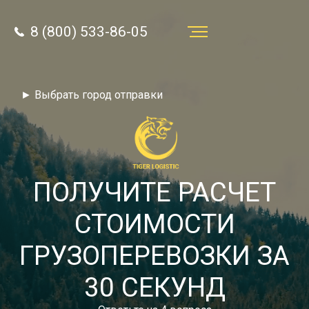
8 (800) 533-86-05
Услуги
► Выбрать город отправки
Преимущества
О компании
Направления
ПОЛУЧИТЕ РАСЧЕТ
Тарифы
СТОИМОСТИ
Отзывы
ГРУЗОПЕРЕВОЗКИ ЗА
8 (800) 533-86-05
Статьи
30 СЕКУНД
Звонок по России бесплатный
Новости
autotransport24@yandex.ru