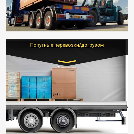
- Доставка фурой до 20 т возможна для больших
объемов грузов, упакованных в коробки, мешки,
паллеты и россыпью в самые отдаленные места
России с гарантией полной сохранности.
- Тайгер Логистик предоставляет услуги по
грузоперевозкам для физических и юридических лиц
(ИП, ООО) по наличной и безналичной оплате (с
учетом и без учета НДС).
Попутные перевозки/догрузом
Транспорт:
Газель (1,5 и 3 тонны), Бычок, Еврофура от 5 до
10 тонн
от 5000 руб. Возможен догруз
- Экономный способ доставить вещи от 200 кг в
другой город - догрузом или попутно. Попутные
грузоперевозки для физлиц, ИП и юрлиц обходятся
дешевле.
- Тайгер Логистик организует доставку
крупногабаритных и личных вещей по нужному