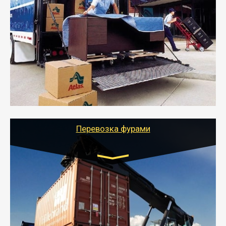
Газель: 1,5 и 3 тонны
от 5000 руб.
- Служебный или военный переезд может быть на
отдельном авто или догрузом (по меньшей
стоимости).
- Тайгер Логистик подберет автотранспорт, быстро и
качественно организует переезд к новому месту
службы или работы с гарантией сохранности груза и
оформлением документов, подтверждающих
расходы.
Перевозка фурами
Транспорт:
Еврофура Тент от 5 до 10 тонн
грузоподъемность
от 10 000 руб. Возможен догруз