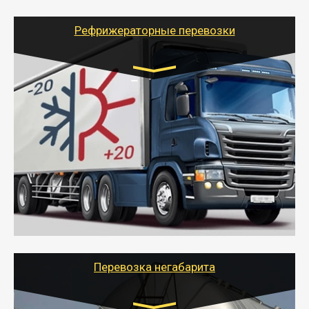
адресу, при необходимости предоставит грузчиков
для погрузочно-разгрузочных работ при перевозке.
Рефрижераторные перевозки
Транспорт:
Газель (1,5 и 3 тонны), Бычок, Еврофура от 5 до
10 тонн
от 6000 руб.
- Рефрижераторные перевозки грузов с
соблюдением температурного режима, работающим
термописцем, санитарной обработкой кузова и мед.
книжкой у водителя.
- Тайгер Логистик поможет быстро перевезти
скоропортящиеся продукты в любой город России с
сохранением качества товаров.
Перевозка негабарита