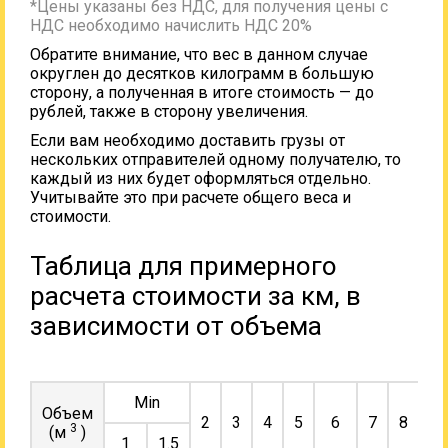
*Цены указаны без НДС, для получения цены с
НДС необходимо начислить НДС 20%
Обратите внимание, что вес в данном случае
округлен до десятков килограмм в большую
сторону, а полученная в итоге стоимость — до
рублей, также в сторону увеличения.
Если вам необходимо доставить грузы от
нескольких отправителей одному получателю, то
каждый из них будет оформляться отдельно.
Учитывайте это при расчете общего веса и
стоимости.
Таблица для примерного
расчета стоимости за км, в
зависимости от объема
Min
Объем
2
3
4
5
6
7
8
9
3
(м
)
1
1.5