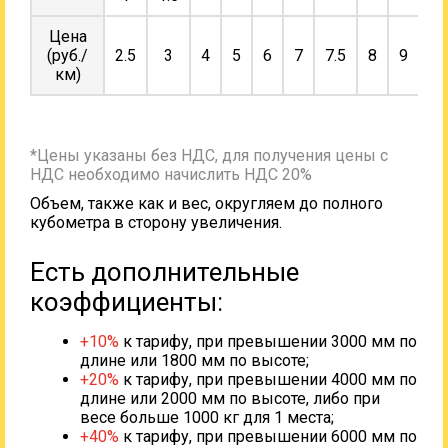
Цена
(руб./
2.5
3
4
5
6
7
7.5
8
9
10
км)
*Цены указаны без НДС, для получения цены с
НДС необходимо начислить НДС 20%
Объем, также как и вес, округляем до полного
кубометра в сторону увеличения.
Есть дополнительные
коэффициенты:
+10%
к тарифу, при превышении 3000 мм по
длине или 1800 мм по высоте;
+20%
к тарифу, при превышении 4000 мм по
длине или 2000 мм по высоте, либо при
весе больше 1000 кг для 1 места;
+40%
к тарифу, при превышении 6000 мм по