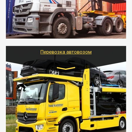
оборудованном транспорте быстро, качественно и
безопасно.
- Наша транспортная компания поможет
организовать доставку в порт и из порта
стандартных контейнеров на контейнеровозе,
шаландах и площадках (открытых кузовах),
используя надежные крепления.
Перевозка автовозом
Цена за км. Рассчитывается
индивидуально
- Перевозка автовозом от Тайгер Логистик – это
быстрый и безопасный способ доставить несколько
легковых автомобилей за одну поездку в другой
город.
- Наша транспортная компания организует доставку
машин автовозом, подобрав оптимальный маршрут с