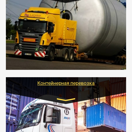
Цена за км. Рассчитывается
индивидуально
- Перевозка техники и негабаритных грузов
осуществляется после получения разрешения на
перевозку (обычно 7-14 дней).
- Тайгер Логистик в короткие сроки поможет вам
качественно и безопасно перевезти негабаритные
грузы по всей России тралом, манипулятором и
другим транспортом и подобрать оптимальный
вариант перевозки.
Контейнерная перевозка
Цена за км. Рассчитывается
индивидуально
- Контейнерные грузоперевозки на специальном