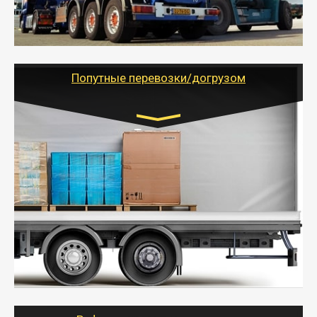
паллеты и россыпью в самые отдаленные места
России с гарантией полной сохранности.
- Тайгер Логистик предоставляет услуги по
грузоперевозкам для физических и юридических лиц
(ИП, ООО) по наличной и безналичной оплате (с
учетом и без учета НДС).
Попутные перевозки/догрузом
Транспорт:
Газель (1,5 и 3 тонны), Бычок, Еврофура от 5 до
10 тонн
от 5000 руб. Возможен догруз
- Экономный способ доставить вещи от 200 кг в
другой город - догрузом или попутно. Попутные
грузоперевозки для физлиц, ИП и юрлиц обходятся
дешевле.
- Тайгер Логистик организует доставку
крупногабаритных и личных вещей по нужному
адресу, при необходимости предоставит грузчиков
для погрузочно-разгрузочных работ при перевозке.