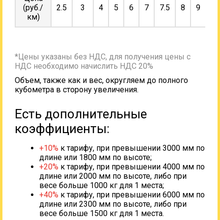
(руб./
2.5
3
4
5
6
7
7.5
8
9
10
км)
*Цены указаны без НДС, для получения цены с
НДС необходимо начислить НДС 20%
Объем, также как и вес, округляем до полного
кубометра в сторону увеличения.
Есть дополнительные
коэффициенты:
+10%
к тарифу, при превышении 3000 мм по
длине или 1800 мм по высоте;
+20%
к тарифу, при превышении 4000 мм по
длине или 2000 мм по высоте, либо при
весе больше 1000 кг для 1 места;
+40%
к тарифу, при превышении 6000 мм по
длине или 2300 мм по высоте, либо при
весе больше 1500 кг для 1 места.