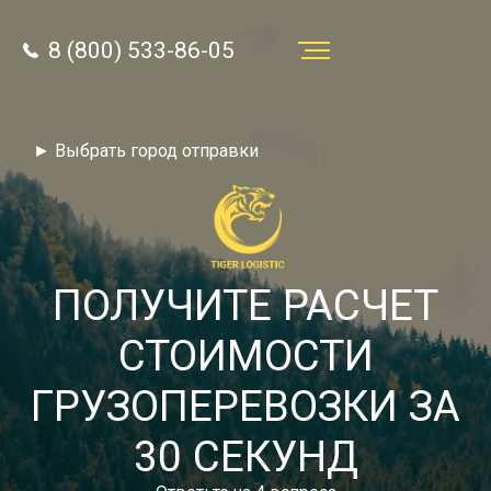
8 (800) 533-86-05
Услуги
► Выбрать город отправки
Преимущества
О компании
Направления
ПОЛУЧИТЕ РАСЧЕТ
Тарифы
СТОИМОСТИ
Отзывы
ГРУЗОПЕРЕВОЗКИ ЗА
8 (800) 533-86-05
Статьи
30 СЕКУНД
Звонок по России бесплатный
Новости
autotransport24@yandex.ru