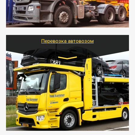
- Наша транспортная компания поможет
организовать доставку в порт и из порта
стандартных контейнеров на контейнеровозе,
шаландах и площадках (открытых кузовах),
используя надежные крепления.
Перевозка автовозом
Цена за км. Рассчитывается
индивидуально
- Перевозка автовозом от Тайгер Логистик – это
быстрый и безопасный способ доставить несколько
легковых автомобилей за одну поездку в другой
город.
- Наша транспортная компания организует доставку
машин автовозом, подобрав оптимальный маршрут с
учетом всех особенности по пути следования.