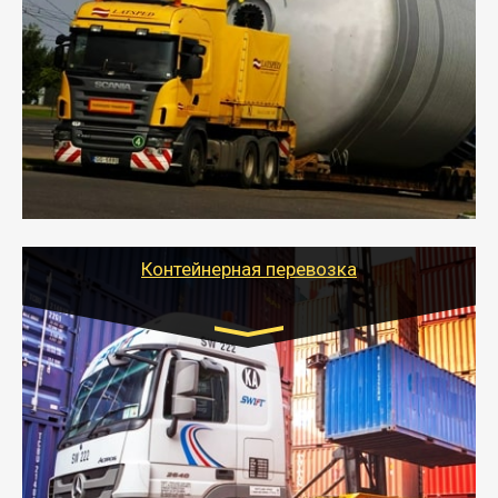
индивидуально
- Перевозка техники и негабаритных грузов
осуществляется после получения разрешения на
перевозку (обычно 7-14 дней).
- Тайгер Логистик в короткие сроки поможет вам
качественно и безопасно перевезти негабаритные
грузы по всей России тралом, манипулятором и
другим транспортом и подобрать оптимальный
вариант перевозки.
Контейнерная перевозка
Цена за км. Рассчитывается
индивидуально
- Контейнерные грузоперевозки на специальном
оборудованном транспорте быстро, качественно и
безопасно.