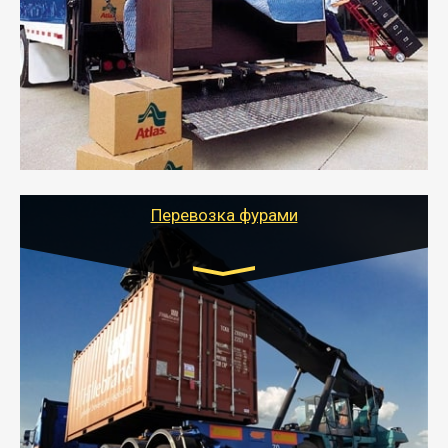
от 5000 руб.
- Служебный или военный переезд может быть на
отдельном авто или догрузом (по меньшей
стоимости).
- Тайгер Логистик подберет автотранспорт, быстро и
качественно организует переезд к новому месту
службы или работы с гарантией сохранности груза и
оформлением документов, подтверждающих
расходы.
Перевозка фурами
Транспорт:
Еврофура Тент от 5 до 10 тонн
грузоподъемность
от 10 000 руб. Возможен догруз
- Доставка фурой до 20 т возможна для больших
объемов грузов, упакованных в коробки, мешки,