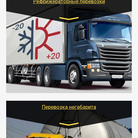
Рефрижераторные перевозки
Транспорт:
Газель (1,5 и 3 тонны), Бычок, Еврофура от 5 до
10 тонн
от 6000 руб.
- Рефрижераторные перевозки грузов с
соблюдением температурного режима, работающим
термописцем, санитарной обработкой кузова и мед.
книжкой у водителя.
- Тайгер Логистик поможет быстро перевезти
скоропортящиеся продукты в любой город России с
сохранением качества товаров.
Перевозка негабарита
Цена за км. Рассчитывается