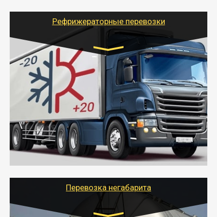
адресу, при необходимости предоставит грузчиков
для погрузочно-разгрузочных работ при перевозке.
Рефрижераторные перевозки
Транспорт:
Газель (1,5 и 3 тонны), Бычок, Еврофура от 5 до
10 тонн
от 6000 руб.
- Рефрижераторные перевозки грузов с
соблюдением температурного режима, работающим
термописцем, санитарной обработкой кузова и мед.
книжкой у водителя.
- Тайгер Логистик поможет быстро перевезти
скоропортящиеся продукты в любой город России с
сохранением качества товаров.
Перевозка негабарита