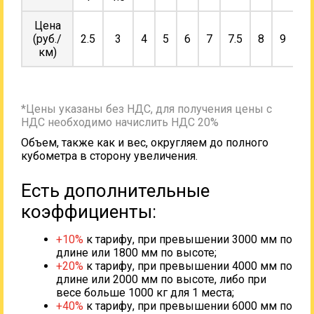
Цена
(руб./
2.5
3
4
5
6
7
7.5
8
9
10
км)
*Цены указаны без НДС, для получения цены с
НДС необходимо начислить НДС 20%
Объем, также как и вес, округляем до полного
кубометра в сторону увеличения.
Есть дополнительные
коэффициенты:
+10%
к тарифу, при превышении 3000 мм по
длине или 1800 мм по высоте;
+20%
к тарифу, при превышении 4000 мм по
длине или 2000 мм по высоте, либо при
весе больше 1000 кг для 1 места;
+40%
к тарифу, при превышении 6000 мм по