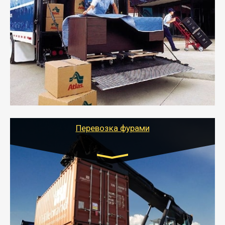
Газель: 1,5 и 3 тонны
от 5000 руб.
- Служебный или военный переезд может быть на
отдельном авто или догрузом (по меньшей
стоимости).
- Тайгер Логистик подберет автотранспорт, быстро и
качественно организует переезд к новому месту
службы или работы с гарантией сохранности груза и
оформлением документов, подтверждающих
расходы.
Перевозка фурами
Транспорт:
Еврофура Тент от 5 до 10 тонн
грузоподъемность
от 10 000 руб. Возможен догруз