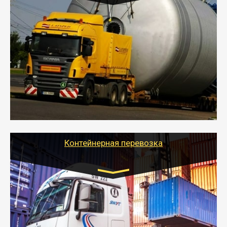
Цена за км. Рассчитывается
индивидуально
- Перевозка техники и негабаритных грузов
осуществляется после получения разрешения на
перевозку (обычно 7-14 дней).
- Тайгер Логистик в короткие сроки поможет вам
качественно и безопасно перевезти негабаритные
грузы по всей России тралом, манипулятором и
другим транспортом и подобрать оптимальный
вариант перевозки.
Контейнерная перевозка
Цена за км. Рассчитывается
индивидуально
- Контейнерные грузоперевозки на специальном