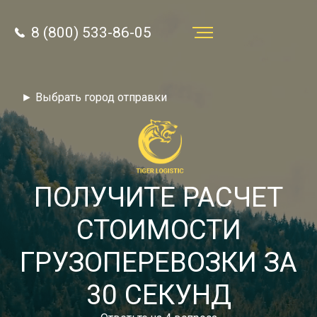
8 (800) 533-86-05
Услуги
► Выбрать город отправки
Преимущества
О компании
Направления
ПОЛУЧИТЕ РАСЧЕТ
Тарифы
СТОИМОСТИ
Отзывы
ГРУЗОПЕРЕВОЗКИ ЗА
8 (800) 533-86-05
Статьи
30 СЕКУНД
Звонок по России бесплатный
Новости
autotransport24@yandex.ru