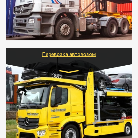
оборудованном транспорте быстро, качественно и
безопасно.
- Наша транспортная компания поможет
организовать доставку в порт и из порта
стандартных контейнеров на контейнеровозе,
шаландах и площадках (открытых кузовах),
используя надежные крепления.
Перевозка автовозом
Цена за км. Рассчитывается
индивидуально
- Перевозка автовозом от Тайгер Логистик – это
быстрый и безопасный способ доставить несколько
легковых автомобилей за одну поездку в другой
город.
- Наша транспортная компания организует доставку
машин автовозом, подобрав оптимальный маршрут с