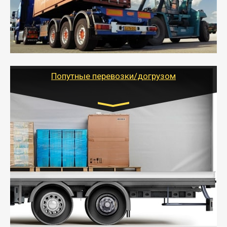
- Доставка фурой до 20 т возможна для больших
объемов грузов, упакованных в коробки, мешки,
паллеты и россыпью в самые отдаленные места
России с гарантией полной сохранности.
- Тайгер Логистик предоставляет услуги по
грузоперевозкам для физических и юридических лиц
(ИП, ООО) по наличной и безналичной оплате (с
учетом и без учета НДС).
Попутные перевозки/догрузом
Транспорт:
Газель (1,5 и 3 тонны), Бычок, Еврофура от 5 до
10 тонн
от 5000 руб. Возможен догруз
- Экономный способ доставить вещи от 200 кг в
другой город - догрузом или попутно. Попутные
грузоперевозки для физлиц, ИП и юрлиц обходятся
дешевле.
- Тайгер Логистик организует доставку
крупногабаритных и личных вещей по нужному