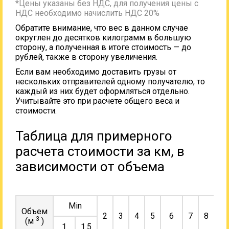
*Цены указаны без НДС, для получения цены с
НДС необходимо начислить НДС 20%
Обратите внимание, что вес в данном случае
округлен до десятков килограмм в большую
сторону, а полученная в итоге стоимость — до
рублей, также в сторону увеличения.
Если вам необходимо доставить грузы от
нескольких отправителей одному получателю, то
каждый из них будет оформляться отдельно.
Учитывайте это при расчете общего веса и
стоимости.
Таблица для примерного
расчета стоимости за км, в
зависимости от объема
Min
Объем
2
3
4
5
6
7
8
9
3
(м
)
1
1.5