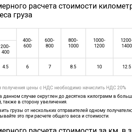
ерного расчета стоимости километр
еса груза
400-
600-
800-
1000-
1200
600
800
1000
1200
140
200-
400
4.5
6
7
8.5
10
12.5
я получения цены с НДС необходимо начислить НДС 20%
 в данном случае округлен до десятков килограмм в больш
, также в сторону увеличения.
ить грузы от нескольких отправителей одному получателю
ывайте это при расчете общего веса и стоимости.
ерного расчета стоимости за км, в 