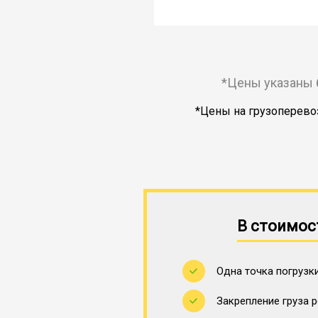
*Цены указаны 
*Цены на грузоперевоз
В стоимос
Одна точка погрузки
Закрепление груза 