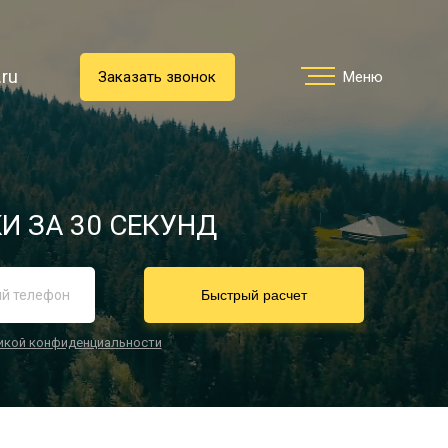
.ru
.ru
Заказать звонок
Заказать звонок
Меню
Меню
Услуги
И ЗА 30 СЕКУНД
реимущества
Быстрый расчет
икой конфиденциальности
О компании
Направления