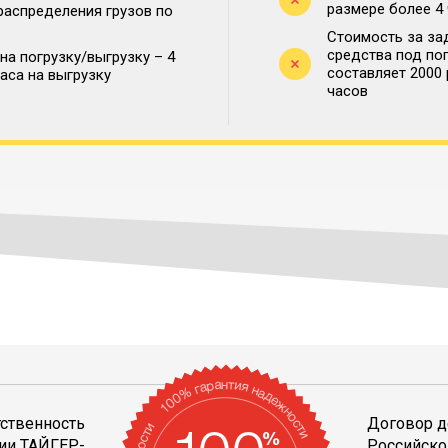
размере более 4
распределения грузов по
Стоимость за за
средства под по
на погрузку/выгрузку – 4
составляет 2000
часа на выгрузку
часов
тственность
Договор д
ии ТАЙГЕР-
Российско