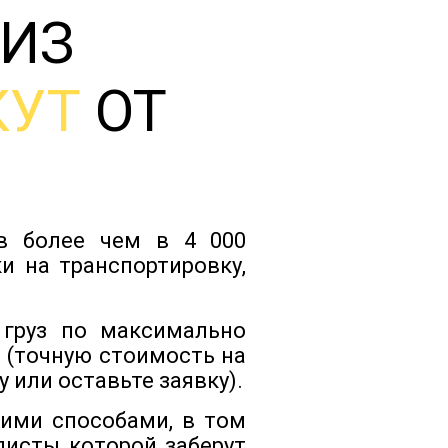
 ИЗ
Тарифы
КУТ
ОТ
Отзывы
Статьи
ов более чем в 4 000
Новости
и на транспортировку,
Документы
 груз по максимально
 (точную стоимость на
 или оставьте заявку).
Контакты
кими способами, в том
листы которой заберут