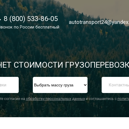
8 (800) 533-86-05
8 (800) 533-86-05
autotransport24@yandex
autotransport24@yandex
Звонок по России бесплатный
Звонок по России бесплатный
ЕТ СТОИМОСТИ ГРУЗОПЕРЕВОЗК
П
те согласие на
обработку персональных данных
и соглашаетесь с
полит