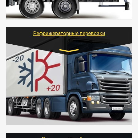
дешевле.
- Тайгер Логистик организует доставку
крупногабаритных и личных вещей по нужному
адресу, при необходимости предоставит грузчиков
для погрузочно-разгрузочных работ при перевозке.
Рефрижераторные перевозки
Транспорт:
Газель (1,5 и 3 тонны), Бычок, Еврофура от 5 до
10 тонн
от 6000 руб.
- Рефрижераторные перевозки грузов с
соблюдением температурного режима, работающим
термописцем, санитарной обработкой кузова и мед.
книжкой у водителя.
- Тайгер Логистик поможет быстро перевезти
скоропортящиеся продукты в любой город России с
сохранением качества товаров.