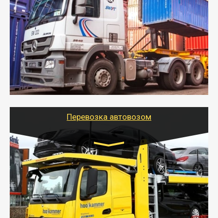
индивидуально
- Контейнерные грузоперевозки на специальном
оборудованном транспорте быстро, качественно и
безопасно.
- Наша транспортная компания поможет
организовать доставку в порт и из порта
стандартных контейнеров на контейнеровозе,
шаландах и площадках (открытых кузовах),
используя надежные крепления.
Перевозка автовозом
Цена за км. Рассчитывается
индивидуально
- Перевозка автовозом от Тайгер Логистик – это
быстрый и безопасный способ доставить несколько
легковых автомобилей за одну поездку в другой