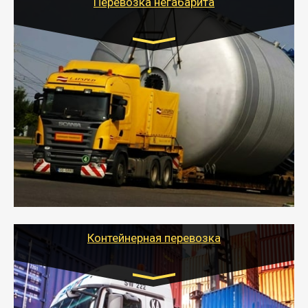
Перевозка негабарита
Цена за км. Рассчитывается
индивидуально
- Перевозка техники и негабаритных грузов
осуществляется после получения разрешения на
перевозку (обычно 7-14 дней).
- Тайгер Логистик в короткие сроки поможет вам
качественно и безопасно перевезти негабаритные
грузы по всей России тралом, манипулятором и
другим транспортом и подобрать оптимальный
вариант перевозки.
Контейнерная перевозка
Цена за км. Рассчитывается