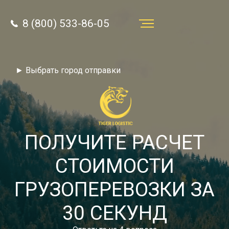
8 (800) 533-86-05
Услуги
► Выбрать город отправки
Преимущества
О компании
Направления
ПОЛУЧИТЕ РАСЧЕТ
Тарифы
СТОИМОСТИ
Отзывы
ГРУЗОПЕРЕВОЗКИ ЗА
8 (800) 533-86-05
Статьи
30 СЕКУНД
Звонок по России бесплатный
Новости
autotransport24@yandex.ru