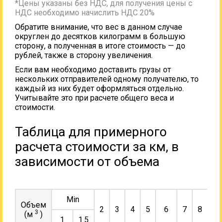
*Цены указаны без НДС, для получения цены с
НДС необходимо начислить НДС 20%
Обратите внимание, что вес в данном случае
округлен до десятков килограмм в большую
сторону, а полученная в итоге стоимость — до
рублей, также в сторону увеличения.
Если вам необходимо доставить грузы от
нескольких отправителей одному получателю, то
каждый из них будет оформляться отдельно.
Учитывайте это при расчете общего веса и
стоимости.
Таблица для примерного
расчета стоимости за км, в
зависимости от объема
Min
Объем
2
3
4
5
6
7
8
9
3
(м
)
1
1.5