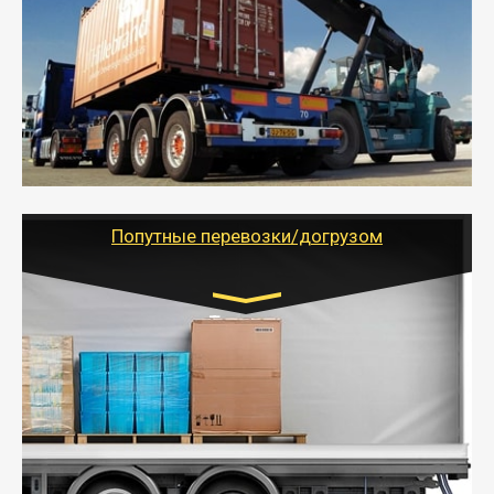
от 10 000 руб. Возможен догруз
- Доставка фурой до 20 т возможна для больших
объемов грузов, упакованных в коробки, мешки,
паллеты и россыпью в самые отдаленные места
России с гарантией полной сохранности.
- Тайгер Логистик предоставляет услуги по
грузоперевозкам для физических и юридических лиц
(ИП, ООО) по наличной и безналичной оплате (с
учетом и без учета НДС).
Попутные перевозки/догрузом
Транспорт:
Газель (1,5 и 3 тонны), Бычок, Еврофура от 5 до
10 тонн
от 5000 руб. Возможен догруз
- Экономный способ доставить вещи от 200 кг в
другой город - догрузом или попутно. Попутные
грузоперевозки для физлиц, ИП и юрлиц обходятся