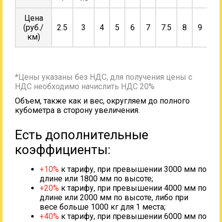
Цена
(руб./
2.5
3
4
5
6
7
7.5
8
9
10
км)
*Цены указаны без НДС, для получения цены с
НДС необходимо начислить НДС 20%
Объем, также как и вес, округляем до полного
кубометра в сторону увеличения.
Есть дополнительные
коэффициенты:
+10%
к тарифу, при превышении 3000 мм по
длине или 1800 мм по высоте;
+20%
к тарифу, при превышении 4000 мм по
длине или 2000 мм по высоте, либо при
весе больше 1000 кг для 1 места;
+40%
к тарифу, при превышении 6000 мм по