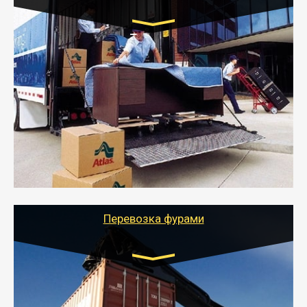
Транспорт:
Газель: 1,5 и 3 тонны
от 5000 руб.
- Служебный или военный переезд может быть на
отдельном авто или догрузом (по меньшей
стоимости).
- Тайгер Логистик подберет автотранспорт, быстро и
качественно организует переезд к новому месту
службы или работы с гарантией сохранности груза и
оформлением документов, подтверждающих
расходы.
Перевозка фурами
Транспорт:
Еврофура Тент от 5 до 10 тонн
грузоподъемность