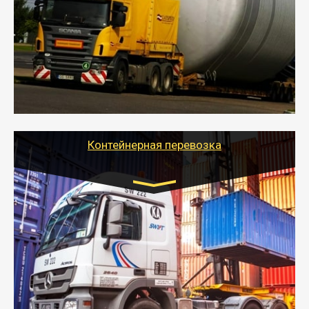
- Перевозка техники и негабаритных грузов
осуществляется после получения разрешения на
перевозку (обычно 7-14 дней).
- Тайгер Логистик в короткие сроки поможет вам
качественно и безопасно перевезти негабаритные
грузы по всей России тралом, манипулятором и
другим транспортом и подобрать оптимальный
вариант перевозки.
Контейнерная перевозка
Цена за км. Рассчитывается
индивидуально
- Контейнерные грузоперевозки на специальном
оборудованном транспорте быстро, качественно и
безопасно.
- Наша транспортная компания поможет