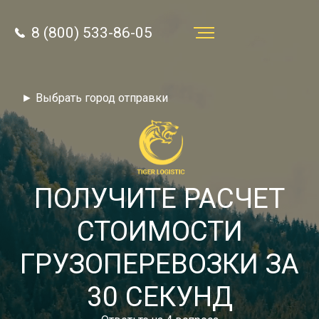
8 (800) 533-86-05
Услуги
► Выбрать город отправки
Преимущества
О компании
Направления
ПОЛУЧИТЕ РАСЧЕТ
Тарифы
СТОИМОСТИ
Отзывы
ГРУЗОПЕРЕВОЗКИ ЗА
8 (800) 533-86-05
Статьи
30 СЕКУНД
Звонок по России бесплатный
Новости
autotransport24@yandex.ru