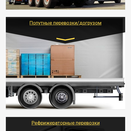
- Тайгер Логистик предоставляет услуги по
грузоперевозкам для физических и юридических лиц
(ИП, ООО) по наличной и безналичной оплате (с
учетом и без учета НДС).
Попутные перевозки/догрузом
Транспорт:
Газель (1,5 и 3 тонны), Бычок, Еврофура от 5 до
10 тонн
от 5000 руб. Возможен догруз
- Экономный способ доставить вещи от 200 кг в
другой город - догрузом или попутно. Попутные
грузоперевозки для физлиц, ИП и юрлиц обходятся
дешевле.
- Тайгер Логистик организует доставку
крупногабаритных и личных вещей по нужному
адресу, при необходимости предоставит грузчиков
для погрузочно-разгрузочных работ при перевозке.
Рефрижераторные перевозки