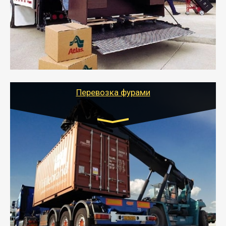
- Служебный или военный переезд может быть на
отдельном авто или догрузом (по меньшей
стоимости).
- Тайгер Логистик подберет автотранспорт, быстро и
качественно организует переезд к новому месту
службы или работы с гарантией сохранности груза и
оформлением документов, подтверждающих
расходы.
Перевозка фурами
Транспорт:
Еврофура Тент от 5 до 10 тонн
грузоподъемность
от 10 000 руб. Возможен догруз
- Доставка фурой до 20 т возможна для больших
объемов грузов, упакованных в коробки, мешки,
паллеты и россыпью в самые отдаленные места
России с гарантией полной сохранности.