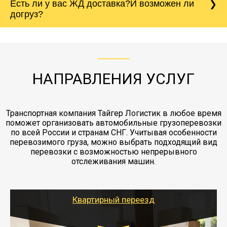
Есть ли у вас ЖД доставка?И возможен ли
непредвиденных ситуаций. Делаем страховку
сантиметров. Идеальная упаковка
морской путь. Речная доставка баржой.
Вашего груза по ставке 0.15 от стоимости
холодильника - обложить картонными
догруз?
груза. Мы сотрудничаем по услугам страховки
коробками и обмотать стрейч пленкой.
с компанией-партнером
ЖД доставка - здесь нет догрузов, только либо
Также у нас есть погрузочно-разгрузочные
"Ингострах".Страховка действует на всех
отдельные вагоны, либо есть контейнерная
работы - грузчики, краны, манипуляторы,
этапах перевозки, начиная от погрузки
жд доставка контейнерами 20 и 40 футов.
упаковка разборка мебели.
заканчивая выгрузкой в пункте получателя.
НАПРАВЛЕНИЯ УСЛУГ
Транспортная компания Тайгер Логистик в любое время
поможет организовать автомобильные грузоперевозки
по всей России и странам СНГ. Учитывая особенности
перевозимого груза, можно выбрать подходящий вид
перевозки с возможностью непрерывного
отслеживания машин.
Квартирный переезд