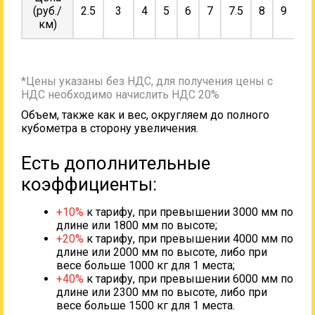
(руб./
2.5
3
4
5
6
7
7.5
8
9
10
км)
*Цены указаны без НДС, для получения цены с
НДС необходимо начислить НДС 20%
Объем, также как и вес, округляем до полного
кубометра в сторону увеличения.
Есть дополнительные
коэффициенты:
+10%
к тарифу, при превышении 3000 мм по
длине или 1800 мм по высоте;
+20%
к тарифу, при превышении 4000 мм по
длине или 2000 мм по высоте, либо при
весе больше 1000 кг для 1 места;
+40%
к тарифу, при превышении 6000 мм по
длине или 2300 мм по высоте, либо при
весе больше 1500 кг для 1 места.