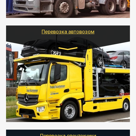
организовать доставку в порт и из порта
стандартных контейнеров на контейнеровозе,
шаландах и площадках (открытых кузовах),
используя надежные крепления.
Перевозка автовозом
Цена за км. Рассчитывается
индивидуально
- Перевозка автовозом от Тайгер Логистик – это
быстрый и безопасный способ доставить несколько
легковых автомобилей за одну поездку в другой
город.
- Наша транспортная компания организует доставку
машин автовозом, подобрав оптимальный маршрут с
учетом всех особенности по пути следования.
Перевозка спецтехники