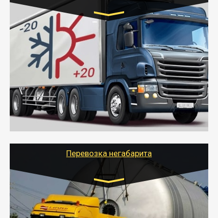
Транспорт:
Газель (1,5 и 3 тонны), Бычок, Еврофура от 5 до
10 тонн
от 6000 руб.
- Рефрижераторные перевозки грузов с
соблюдением температурного режима, работающим
термописцем, санитарной обработкой кузова и мед.
книжкой у водителя.
- Тайгер Логистик поможет быстро перевезти
скоропортящиеся продукты в любой город России с
сохранением качества товаров.
Перевозка негабарита
Цена за км. Рассчитывается
индивидуально