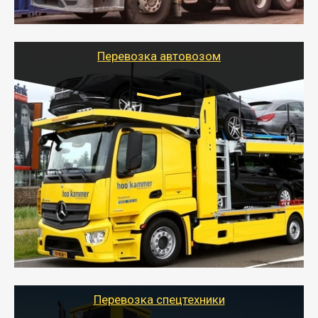
шаландах и площадках (открытых кузовах),
используя надежные крепления.
Перевозка автовозом
Цена за км. Рассчитывается
индивидуально
- Перевозка автовозом от Тайгер Логистик – это
быстрый и безопасный способ доставить несколько
легковых автомобилей за одну поездку в другой
город.
- Наша транспортная компания организует доставку
машин автовозом, подобрав оптимальный маршрут с
учетом всех особенности по пути следования.
Перевозка спецтехники