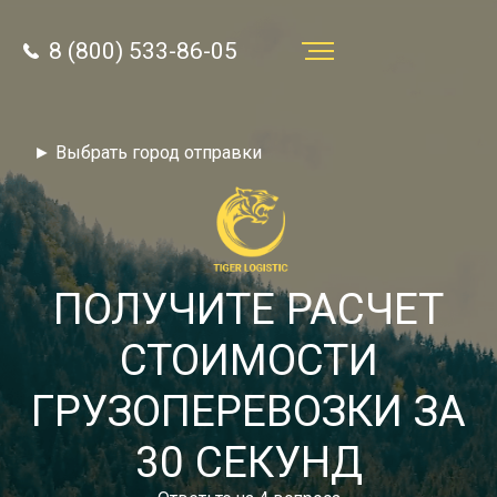
8 (800) 533-86-05
Услуги
► Выбрать город отправки
Преимущества
О компании
Направления
ПОЛУЧИТЕ РАСЧЕТ
Тарифы
СТОИМОСТИ
Отзывы
ГРУЗОПЕРЕВОЗКИ ЗА
8 (800) 533-86-05
Статьи
30 СЕКУНД
Звонок по России бесплатный
Новости
autotransport24@yandex.ru