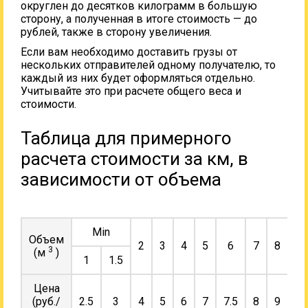
округлен до десятков килограмм в большую
сторону, а полученная в итоге стоимость — до
рублей, также в сторону увеличения.
Если вам необходимо доставить грузы от
нескольких отправителей одному получателю, то
каждый из них будет оформляться отдельно.
Учитывайте это при расчете общего веса и
стоимости.
Таблица для примерного
расчета стоимости за км, в
зависимости от объема
Min
Объем
2
3
4
5
6
7
8
9
3
(м
)
1
1.5
Цена
(руб./
2.5
3
4
5
6
7
7.5
8
9
10