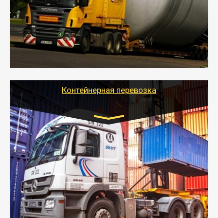
- Перевозка техники и негабаритных грузов
осуществляется после получения разрешения на
перевозку (обычно 7-14 дней).
- Тайгер Логистик в короткие сроки поможет вам
качественно и безопасно перевезти негабаритные
грузы по всей России тралом, манипулятором и
другим транспортом и подобрать оптимальный
вариант перевозки.
Контейнерная перевозка
Цена за км. Рассчитывается
индивидуально
- Контейнерные грузоперевозки на специальном
оборудованном транспорте быстро, качественно и
безопасно.
- Наша транспортная компания поможет
организовать доставку в порт и из порта
стандартных контейнеров на контейнеровозе,