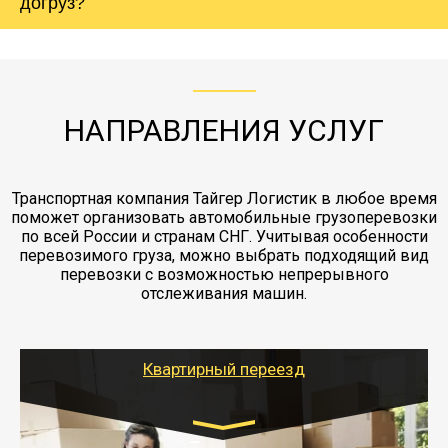
холодильника - обложить картонными
догруз?
груза. Мы сотрудничаем по услугам страховки
коробками и обмотать стрейч пленкой.
с компанией-партнером
ЖД доставка - здесь нет догрузов, только либо
Также у нас есть погрузочно-разгрузочные
"Ингострах".Страховка действует на всех
отдельные вагоны, либо есть контейнерная
работы - грузчики, краны, манипуляторы,
этапах перевозки, начиная от погрузки
жд доставка контейнерами 20 и 40 футов.
упаковка разборка мебели.
заканчивая выгрузкой в пункте получателя.
НАПРАВЛЕНИЯ УСЛУГ
Транспортная компания Тайгер Логистик в любое время
поможет организовать автомобильные грузоперевозки
по всей России и странам СНГ. Учитывая особенности
перевозимого груза, можно выбрать подходящий вид
перевозки с возможностью непрерывного
отслеживания машин.
Квартирный переезд