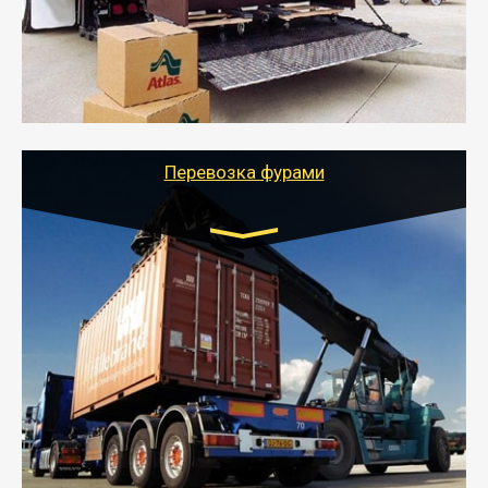
отдельном авто или догрузом (по меньшей
стоимости).
- Тайгер Логистик подберет автотранспорт, быстро и
качественно организует переезд к новому месту
службы или работы с гарантией сохранности груза и
оформлением документов, подтверждающих
расходы.
Перевозка фурами
Транспорт:
Еврофура Тент от 5 до 10 тонн
грузоподъемность
от 10 000 руб. Возможен догруз
- Доставка фурой до 20 т возможна для больших
объемов грузов, упакованных в коробки, мешки,
паллеты и россыпью в самые отдаленные места
России с гарантией полной сохранности.
- Тайгер Логистик предоставляет услуги по