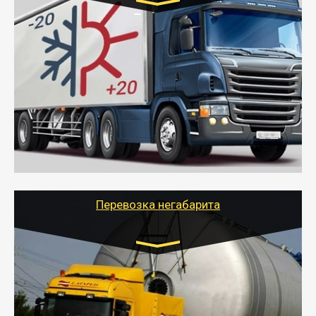
Транспорт:
Газель (1,5 и 3 тонны), Бычок, Еврофура от 5 до
10 тонн
от 6000 руб.
- Рефрижераторные перевозки грузов с
соблюдением температурного режима, работающим
термописцем, санитарной обработкой кузова и мед.
книжкой у водителя.
- Тайгер Логистик поможет быстро перевезти
скоропортящиеся продукты в любой город России с
сохранением качества товаров.
Перевозка негабарита
Цена за км. Рассчитывается
индивидуально