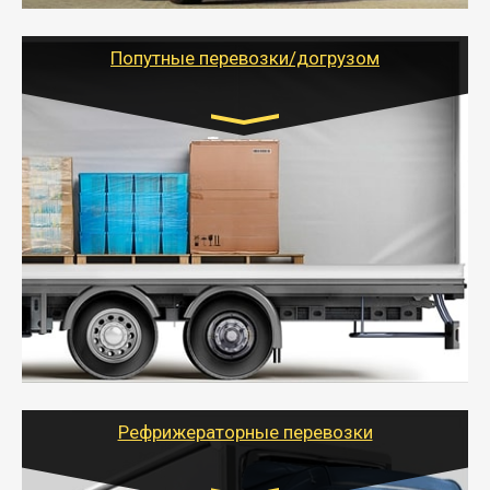
грузоперевозкам для физических и юридических лиц
(ИП, ООО) по наличной и безналичной оплате (с
учетом и без учета НДС).
Попутные перевозки/догрузом
Транспорт:
Газель (1,5 и 3 тонны), Бычок, Еврофура от 5 до
10 тонн
от 5000 руб. Возможен догруз
- Экономный способ доставить вещи от 200 кг в
другой город - догрузом или попутно. Попутные
грузоперевозки для физлиц, ИП и юрлиц обходятся
дешевле.
- Тайгер Логистик организует доставку
крупногабаритных и личных вещей по нужному
адресу, при необходимости предоставит грузчиков
для погрузочно-разгрузочных работ при перевозке.
Рефрижераторные перевозки