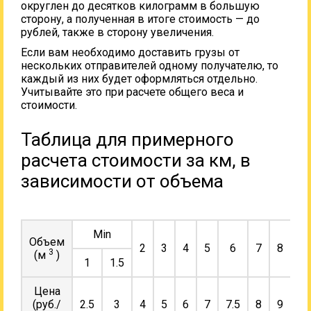
округлен до десятков килограмм в большую
сторону, а полученная в итоге стоимость — до
рублей, также в сторону увеличения.
Если вам необходимо доставить грузы от
нескольких отправителей одному получателю, то
каждый из них будет оформляться отдельно.
Учитывайте это при расчете общего веса и
стоимости.
Таблица для примерного
расчета стоимости за км, в
зависимости от объема
Min
Объем
2
3
4
5
6
7
8
9
3
(м
)
1
1.5
Цена
(руб./
2.5
3
4
5
6
7
7.5
8
9
10