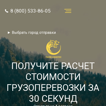
8 (800) 533-86-05
Услуги
► Выбрать город отправки
Преимущества
О компании
Направления
ПОЛУЧИТЕ РАСЧЕТ
Тарифы
СТОИМОСТИ
Отзывы
ГРУЗОПЕРЕВОЗКИ ЗА
8 (800) 533-86-05
Статьи
30 СЕКУНД
Звонок по России бесплатный
Новости
autotransport24@yandex.ru