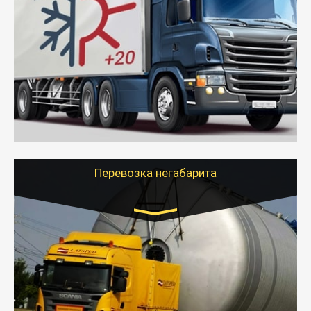
Газель (1,5 и 3 тонны), Бычок, Еврофура от 5 до
10 тонн
от 6000 руб.
- Рефрижераторные перевозки грузов с
соблюдением температурного режима, работающим
термописцем, санитарной обработкой кузова и мед.
книжкой у водителя.
- Тайгер Логистик поможет быстро перевезти
скоропортящиеся продукты в любой город России с
сохранением качества товаров.
Перевозка негабарита
Цена за км. Рассчитывается
индивидуально
- Перевозка техники и негабаритных грузов
осуществляется после получения разрешения на
перевозку (обычно 7-14 дней).