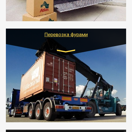
- Тайгер Логистик подберет автотранспорт, быстро и
качественно организует переезд к новому месту
службы или работы с гарантией сохранности груза и
оформлением документов, подтверждающих
расходы.
Перевозка фурами
Транспорт:
Еврофура Тент от 5 до 10 тонн
грузоподъемность
от 10 000 руб. Возможен догруз
- Доставка фурой до 20 т возможна для больших
объемов грузов, упакованных в коробки, мешки,
паллеты и россыпью в самые отдаленные места
России с гарантией полной сохранности.
- Тайгер Логистик предоставляет услуги по
грузоперевозкам для физических и юридических лиц
(ИП, ООО) по наличной и безналичной оплате (с
учетом и без учета НДС).