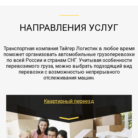
ЖД доставка - здесь нет догрузов, только либо
Также у нас есть погрузочно-разгрузочные
"Ингострах".Страховка действует на всех
отдельные вагоны, либо есть контейнерная
работы - грузчики, краны, манипуляторы,
этапах перевозки, начиная от погрузки
жд доставка контейнерами 20 и 40 футов.
упаковка разборка мебели.
заканчивая выгрузкой в пункте получателя.
НАПРАВЛЕНИЯ УСЛУГ
Транспортная компания Тайгер Логистик в любое время
поможет организовать автомобильные грузоперевозки
по всей России и странам СНГ. Учитывая особенности
перевозимого груза, можно выбрать подходящий вид
перевозки с возможностью непрерывного
отслеживания машин.
Квартирный переезд
Транспорт:
Газель: 1,5 и 3 тонны