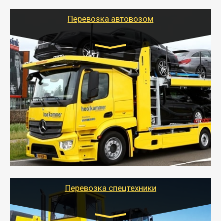
Перевозка автовозом
Цена за км. Рассчитывается
индивидуально
- Перевозка автовозом от Тайгер Логистик – это
быстрый и безопасный способ доставить несколько
легковых автомобилей за одну поездку в другой
город.
- Наша транспортная компания организует доставку
машин автовозом, подобрав оптимальный маршрут с
учетом всех особенности по пути следования.
Перевозка спецтехники