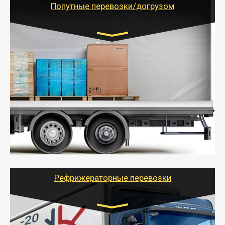
Попутные перевозки/догрузом
Транспорт:
Газель (1,5 и 3 тонны), Бычок, Еврофура от 5 до
10 тонн
от 5000 руб. Возможен догруз
- Экономный способ доставить вещи от 200 кг в
другой город - догрузом или попутно. Попутные
грузоперевозки для физлиц, ИП и юрлиц обходятся
дешевле.
- Тайгер Логистик организует доставку
крупногабаритных и личных вещей по нужному
адресу, при необходимости предоставит грузчиков
для погрузочно-разгрузочных работ при перевозке.
Рефрижераторные перевозки
Транспорт: