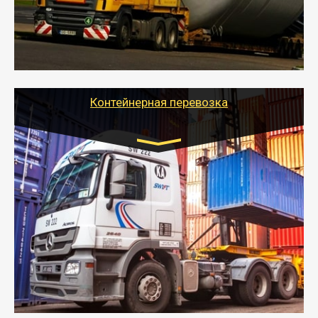
- Тайгер Логистик в короткие сроки поможет вам
качественно и безопасно перевезти негабаритные
грузы по всей России тралом, манипулятором и
другим транспортом и подобрать оптимальный
вариант перевозки.
Контейнерная перевозка
Цена за км. Рассчитывается
индивидуально
- Контейнерные грузоперевозки на специальном
оборудованном транспорте быстро, качественно и
безопасно.
- Наша транспортная компания поможет
организовать доставку в порт и из порта
стандартных контейнеров на контейнеровозе,
шаландах и площадках (открытых кузовах),
используя надежные крепления.