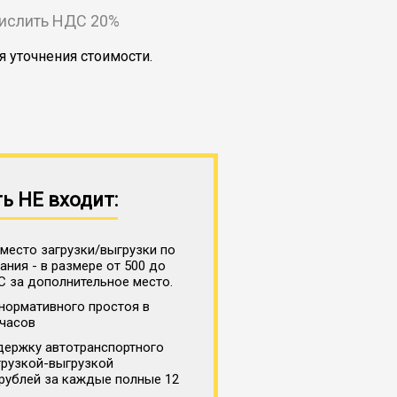
числить НДС 20%
я уточнения стоимости.
ь НЕ входит:
место загрузки/выгрузки по
ния - в размере от 500 до
С за дополнительное место.
нормативного простоя в
 часов
держку автотранспортного
грузкой-выгрузкой
 рублей за каждые полные 12