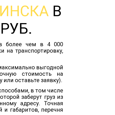
ИНСКА
В
Тарифы
 РУБ.
Отзывы
ов более чем в 4 000
Статьи
и на транспортировку,
Новости
 максимально выгодной
очную стоимость на
 или оставьте заявку).
Документы
способами, в том числе
торой заберут груз из
Контакты
нному адресу. Точная
 и габаритов, перечня