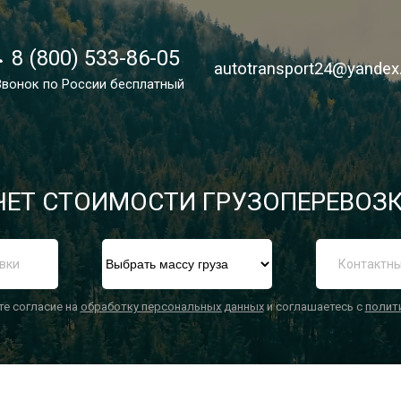
8 (800) 533-86-05
8 (800) 533-86-05
autotransport24@yandex
autotransport24@yandex
Звонок по России бесплатный
Звонок по России бесплатный
ЕТ СТОИМОСТИ ГРУЗОПЕРЕВОЗК
П
те согласие на
обработку персональных данных
и соглашаетесь с
полит