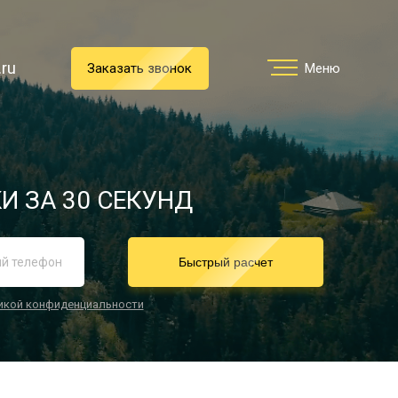
.ru
.ru
Заказать звонок
Заказать звонок
Меню
Меню
Услуги
И ЗА 30 СЕКУНД
реимущества
Быстрый расчет
икой конфиденциальности
О компании
Направления