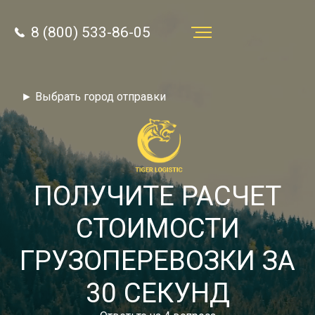
8 (800) 533-86-05
Услуги
► Выбрать город отправки
Преимущества
О компании
Направления
ПОЛУЧИТЕ РАСЧЕТ
Тарифы
СТОИМОСТИ
Отзывы
ГРУЗОПЕРЕВОЗКИ ЗА
8 (800) 533-86-05
Статьи
30 СЕКУНД
Звонок по России бесплатный
Новости
autotransport24@yandex.ru