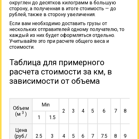
округлен до десятков килограмм в большую
сторону, а полученная в итоге стоимость — до
рублей, также в сторону увеличения.
Если вам необходимо доставить грузы от
нескольких отправителей одному получателю, то
каждый из них будет оформляться отдельно.
Учитывайте это при расчете общего веса и
стоимости.
Таблица для примерного
расчета стоимости за км, в
зависимости от объема
Min
Объем
2
3
4
5
6
7
8
9
3
(м
)
1
1.5
Цена
(руб./
2.5
3
4
5
6
7
7.5
8
9
10