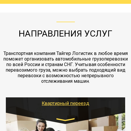
груза. Мы сотрудничаем по услугам страховки
коробками и обмотать стрейч пленкой.
с компанией-партнером
ЖД доставка - здесь нет догрузов, только либо
Также у нас есть погрузочно-разгрузочные
"Ингострах".Страховка действует на всех
отдельные вагоны, либо есть контейнерная
работы - грузчики, краны, манипуляторы,
этапах перевозки, начиная от погрузки
жд доставка контейнерами 20 и 40 футов.
упаковка разборка мебели.
заканчивая выгрузкой в пункте получателя.
НАПРАВЛЕНИЯ УСЛУГ
Транспортная компания Тайгер Логистик в любое время
поможет организовать автомобильные грузоперевозки
по всей России и странам СНГ. Учитывая особенности
перевозимого груза, можно выбрать подходящий вид
перевозки с возможностью непрерывного
отслеживания машин.
Квартирный переезд
Транспорт: