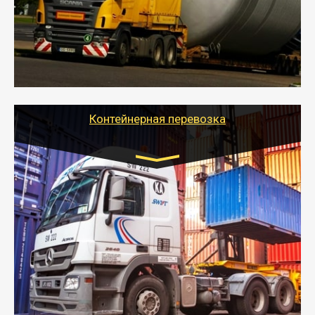
осуществляется после получения разрешения на
перевозку (обычно 7-14 дней).
- Тайгер Логистик в короткие сроки поможет вам
качественно и безопасно перевезти негабаритные
грузы по всей России тралом, манипулятором и
другим транспортом и подобрать оптимальный
вариант перевозки.
Контейнерная перевозка
Цена за км. Рассчитывается
индивидуально
- Контейнерные грузоперевозки на специальном
оборудованном транспорте быстро, качественно и
безопасно.
- Наша транспортная компания поможет
организовать доставку в порт и из порта
стандартных контейнеров на контейнеровозе,
шаландах и площадках (открытых кузовах),