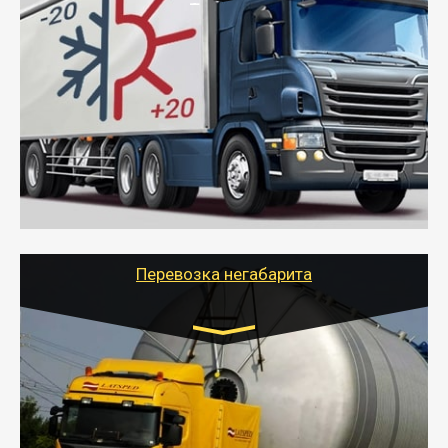
Транспорт:
Газель (1,5 и 3 тонны), Бычок, Еврофура от 5 до
10 тонн
от 6000 руб.
- Рефрижераторные перевозки грузов с
соблюдением температурного режима, работающим
термописцем, санитарной обработкой кузова и мед.
книжкой у водителя.
- Тайгер Логистик поможет быстро перевезти
скоропортящиеся продукты в любой город России с
сохранением качества товаров.
Перевозка негабарита
Цена за км. Рассчитывается
индивидуально
- Перевозка техники и негабаритных грузов