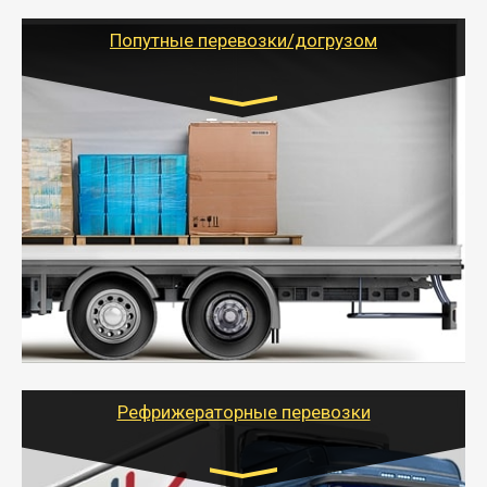
(ИП, ООО) по наличной и безналичной оплате (с
учетом и без учета НДС).
Попутные перевозки/догрузом
Транспорт:
Газель (1,5 и 3 тонны), Бычок, Еврофура от 5 до
10 тонн
от 5000 руб. Возможен догруз
- Экономный способ доставить вещи от 200 кг в
другой город - догрузом или попутно. Попутные
грузоперевозки для физлиц, ИП и юрлиц обходятся
дешевле.
- Тайгер Логистик организует доставку
крупногабаритных и личных вещей по нужному
адресу, при необходимости предоставит грузчиков
для погрузочно-разгрузочных работ при перевозке.
Рефрижераторные перевозки