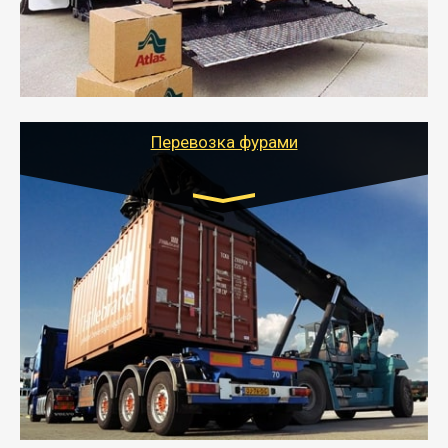
стоимости).
- Тайгер Логистик подберет автотранспорт, быстро и
качественно организует переезд к новому месту
службы или работы с гарантией сохранности груза и
оформлением документов, подтверждающих
расходы.
Перевозка фурами
Транспорт:
Еврофура Тент от 5 до 10 тонн
грузоподъемность
от 10 000 руб. Возможен догруз
- Доставка фурой до 20 т возможна для больших
объемов грузов, упакованных в коробки, мешки,
паллеты и россыпью в самые отдаленные места
России с гарантией полной сохранности.
- Тайгер Логистик предоставляет услуги по
грузоперевозкам для физических и юридических лиц