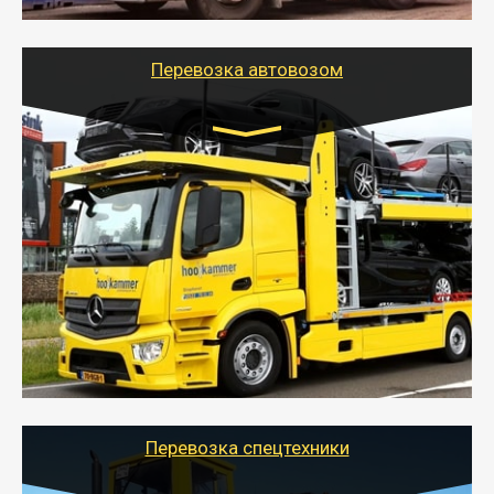
используя надежные крепления.
Перевозка автовозом
Цена за км. Рассчитывается
индивидуально
- Перевозка автовозом от Тайгер Логистик – это
быстрый и безопасный способ доставить несколько
легковых автомобилей за одну поездку в другой
город.
- Наша транспортная компания организует доставку
машин автовозом, подобрав оптимальный маршрут с
учетом всех особенности по пути следования.
Перевозка спецтехники