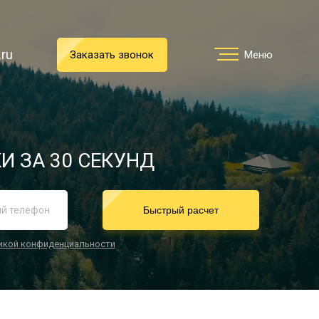
.ru
.ru
Заказать звонок
Заказать звонок
Меню
Меню
Услуги
И ЗА 30 СЕКУНД
реимущества
Быстрый расчет
икой конфиденциальности
О компании
Направления