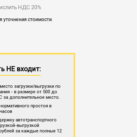
числить НДС 20%
я уточнения стоимости.
ь НЕ входит:
место загрузки/выгрузки по
ния - в размере от 500 до
С за дополнительное место.
нормативного простоя в
 часов
держку автотранспортного
грузкой-выгрузкой
 рублей за каждые полные 12