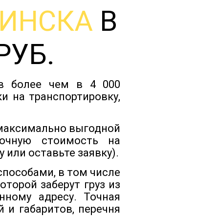
ИНСКА
В
Тарифы
РУБ.
Отзывы
ов более чем в 4 000
Статьи
и на транспортировку,
Новости
 максимально выгодной
очную стоимость на
 или оставьте заявку).
Документы
способами, в том числе
торой заберут груз из
Контакты
нному адресу. Точная
 и габаритов, перечня