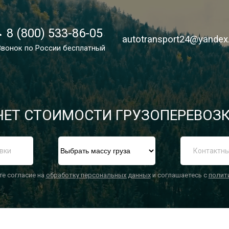
8 (800) 533-86-05
8 (800) 533-86-05
autotransport24@yandex
autotransport24@yandex
Звонок по России бесплатный
Звонок по России бесплатный
ЕТ СТОИМОСТИ ГРУЗОПЕРЕВОЗК
П
те согласие на
обработку персональных данных
и соглашаетесь с
полит