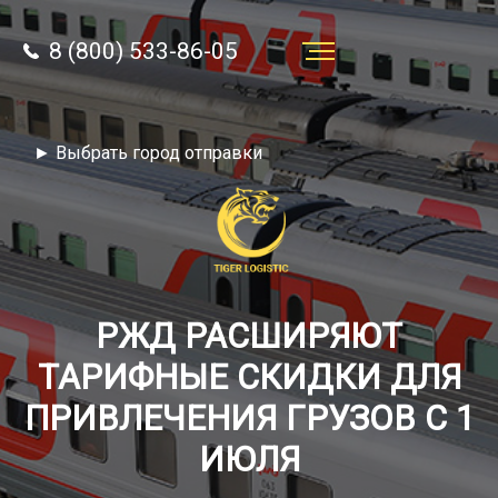
8 (800) 533-86-05
Услуги
► Выбрать город отправки
Преимущества
О компании
Направления
Тарифы
РЖД РАСШИРЯЮТ
ТАРИФНЫЕ СКИДКИ ДЛЯ
Отзывы
ПРИВЛЕЧЕНИЯ ГРУЗОВ С 1
8 (800) 533-86-05
Статьи
ИЮЛЯ
Звонок по России бесплатный
Новости
autotransport24@yandex.ru