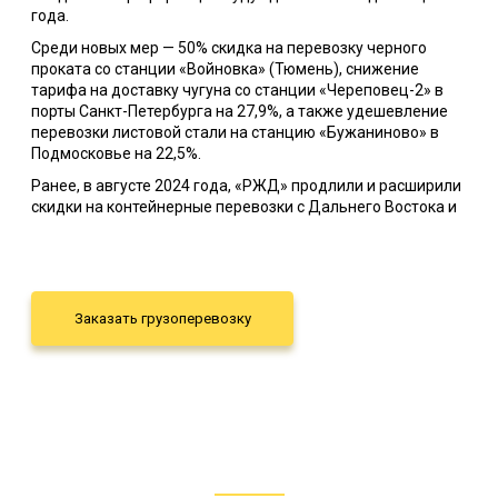
года.
Среди новых мер — 50% скидка на перевозку черного
проката со станции «Войновка» (Тюмень), снижение
тарифа на доставку чугуна со станции «Череповец-2» в
порты Санкт-Петербурга на 27,9%, а также удешевление
перевозки листовой стали на станцию «Бужаниново» в
Подмосковье на 22,5%.
Ранее, в августе 2024 года, «РЖД» продлили и расширили
скидки на контейнерные перевозки с Дальнего Востока и
через «Забайкальск» (до 20,7%), а также на экспортно-
импортные маршруты по коридору «Север–Юг» (до 20%).
Преференции также касаются поставок в рефконтейнерах
в Узбекистан (20,4%) и импорта овощей и фруктов из
стран Центральной Азии (до 50%).
Заказать грузоперевозку
Несмотря на эти меры, в декабре 2024 года грузовые
тарифы были увеличены на 13,8%, а с января 2025-го
подорожала транспортировка контейнеров и порожних
вагонов. На 2026 год ожидается очередная индексация в
размере 10,4%.