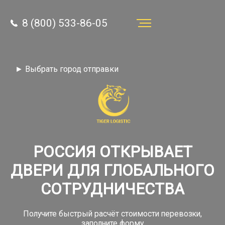
8 (800) 533-86-05
Услуги
► Выбрать город отправки
Преимущества
О компании
Направления
Тарифы
РОССИЯ ОТКРЫВАЕТ
ДВЕРИ ДЛЯ ГЛОБАЛЬНОГО
Отзывы
СОТРУДНИЧЕСТВА
8 (800) 533-86-05
Статьи
Звонок по России бесплатный
Получите быстрый расчёт стоимости перевозки,
Новости
заполните форму
autotransport24@yandex.ru