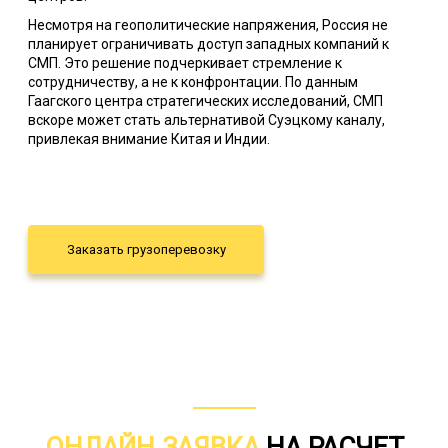
Несмотря на геополитические напряжения, Россия не
планирует ограничивать доступ западных компаний к
СМП. Это решение подчеркивает стремление к
сотрудничеству, а не к конфронтации. По данным
Гаагского центра стратегических исследований, СМП
вскоре может стать альтернативой Суэцкому каналу,
привлекая внимание Китая и Индии.
Обладая крупнейшим в мире флотом ледоколов, Россия
укрепляет свои позиции в Арктике. Однако для
круглогодичной навигации необходимы дальнейшие
инвестиции в логистику и порты. Это открывает
перспективы для международного партнерства.
Заказать грузоперевозку
ОНЛАЙН ЗАЯВКА
НА РАСЧЕТ